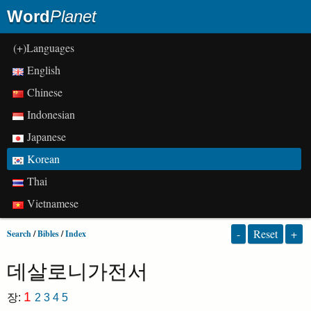
Word
Planet
(+)Languages
English
Chinese
Indonesian
Japanese
Korean
Thai
Vietnamese
-
Reset
+
Search
/
Bibles
/
Index
데살로니가전서
1
장:
2
3
4
5