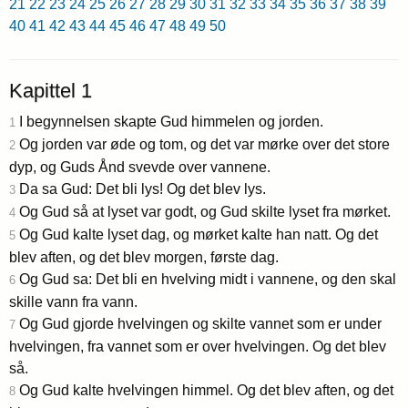
21
22
23
24
25
26
27
28
29
30
31
32
33
34
35
36
37
38
39
40
41
42
43
44
45
46
47
48
49
50
Kapittel 1
I begynnelsen skapte Gud himmelen og jorden.
1
Og jorden var øde og tom, og det var mørke over det store
2
dyp, og Guds Ånd svevde over vannene.
Da sa Gud: Det bli lys! Og det blev lys.
3
Og Gud så at lyset var godt, og Gud skilte lyset fra mørket.
4
Og Gud kalte lyset dag, og mørket kalte han natt. Og det
5
blev aften, og det blev morgen, første dag.
Og Gud sa: Det bli en hvelving midt i vannene, og den skal
6
skille vann fra vann.
Og Gud gjorde hvelvingen og skilte vannet som er under
7
hvelvingen, fra vannet som er over hvelvingen. Og det blev
så.
Og Gud kalte hvelvingen himmel. Og det blev aften, og det
8