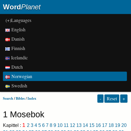
Word
Planet
(+)Languages
English
Danish
Finnish
Icelandic
Dutch
Norwegian
Swedish
-
Reset
+
Search
/
Bibles
/
Index
1 Mosebok
1
Kapittel :
2
3
4
5
6
7
8
9
10
11
12
13
14
15
16
17
18
19
20