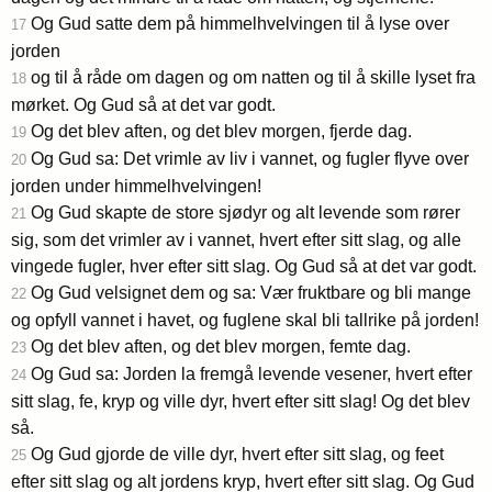
Og Gud satte dem på himmelhvelvingen til å lyse over
17
jorden
og til å råde om dagen og om natten og til å skille lyset fra
18
mørket. Og Gud så at det var godt.
Og det blev aften, og det blev morgen, fjerde dag.
19
Og Gud sa: Det vrimle av liv i vannet, og fugler flyve over
20
jorden under himmelhvelvingen!
Og Gud skapte de store sjødyr og alt levende som rører
21
sig, som det vrimler av i vannet, hvert efter sitt slag, og alle
vingede fugler, hver efter sitt slag. Og Gud så at det var godt.
Og Gud velsignet dem og sa: Vær fruktbare og bli mange
22
og opfyll vannet i havet, og fuglene skal bli tallrike på jorden!
Og det blev aften, og det blev morgen, femte dag.
23
Og Gud sa: Jorden la fremgå levende vesener, hvert efter
24
sitt slag, fe, kryp og ville dyr, hvert efter sitt slag! Og det blev
så.
Og Gud gjorde de ville dyr, hvert efter sitt slag, og feet
25
efter sitt slag og alt jordens kryp, hvert efter sitt slag. Og Gud