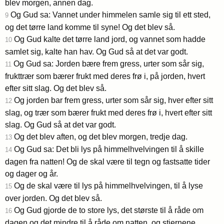
blev morgen, annen dag.
Og Gud sa: Vannet under himmelen samle sig til ett sted,
9
og det tørre land komme til syne! Og det blev så.
Og Gud kalte det tørre land jord, og vannet som hadde
10
samlet sig, kalte han hav. Og Gud så at det var godt.
Og Gud sa: Jorden bære frem gress, urter som sår sig,
11
frukttrær som bærer frukt med deres frø i, på jorden, hvert
efter sitt slag. Og det blev så.
Og jorden bar frem gress, urter som sår sig, hver efter sitt
12
slag, og trær som bærer frukt med deres frø i, hvert efter sitt
slag. Og Gud så at det var godt.
Og det blev aften, og det blev morgen, tredje dag.
13
Og Gud sa: Det bli lys på himmelhvelvingen til å skille
14
dagen fra natten! Og de skal være til tegn og fastsatte tider
og dager og år.
Og de skal være til lys på himmelhvelvingen, til å lyse
15
over jorden. Og det blev så.
Og Gud gjorde de to store lys, det største til å råde om
16
dagen og det mindre til å råde om natten, og stjernene.