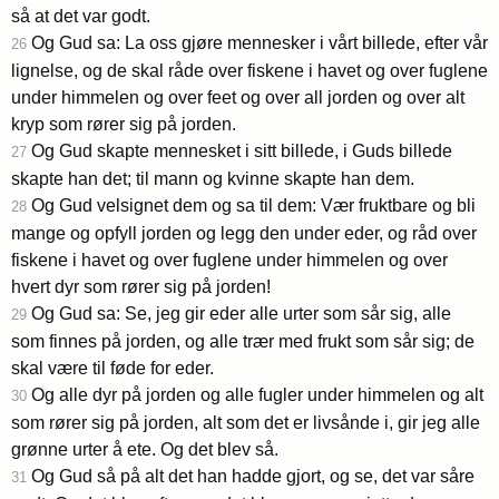
så at det var godt.
Og Gud sa: La oss gjøre mennesker i vårt billede, efter vår
26
lignelse, og de skal råde over fiskene i havet og over fuglene
under himmelen og over feet og over all jorden og over alt
kryp som rører sig på jorden.
Og Gud skapte mennesket i sitt billede, i Guds billede
27
skapte han det; til mann og kvinne skapte han dem.
Og Gud velsignet dem og sa til dem: Vær fruktbare og bli
28
mange og opfyll jorden og legg den under eder, og råd over
fiskene i havet og over fuglene under himmelen og over
hvert dyr som rører sig på jorden!
Og Gud sa: Se, jeg gir eder alle urter som sår sig, alle
29
som finnes på jorden, og alle trær med frukt som sår sig; de
skal være til føde for eder.
Og alle dyr på jorden og alle fugler under himmelen og alt
30
som rører sig på jorden, alt som det er livsånde i, gir jeg alle
grønne urter å ete. Og det blev så.
Og Gud så på alt det han hadde gjort, og se, det var såre
31