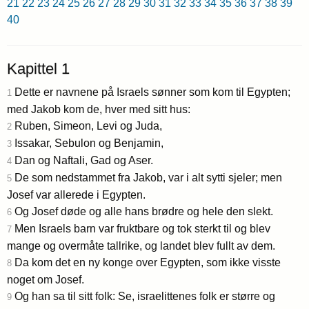
21
22
23
24
25
26
27
28
29
30
31
32
33
34
35
36
37
38
39
40
Kapittel 1
Dette er navnene på Israels sønner som kom til Egypten;
1
med Jakob kom de, hver med sitt hus:
Ruben, Simeon, Levi og Juda,
2
Issakar, Sebulon og Benjamin,
3
Dan og Naftali, Gad og Aser.
4
De som nedstammet fra Jakob, var i alt sytti sjeler; men
5
Josef var allerede i Egypten.
Og Josef døde og alle hans brødre og hele den slekt.
6
Men Israels barn var fruktbare og tok sterkt til og blev
7
mange og overmåte tallrike, og landet blev fullt av dem.
Da kom det en ny konge over Egypten, som ikke visste
8
noget om Josef.
Og han sa til sitt folk: Se, israelittenes folk er større og
9