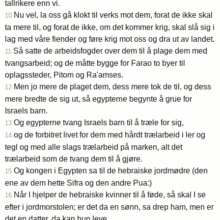
tallrikere enn vi.
Nu vel, la oss gå klokt til verks mot dem, forat de ikke skal
10
ta mere til, og forat de ikke, om det kommer krig, skal slå sig i
lag med våre fiender og føre krig mot oss og dra ut av landet.
Så satte de arbeidsfogder over dem til å plage dem med
11
tvangsarbeid; og de måtte bygge for Farao to byer til
oplagssteder, Pitom og Ra'amses.
Men jo mere de plaget dem, dess mere tok de til, og dess
12
mere bredte de sig ut, så egypterne begynte å grue for
Israels barn.
Og egypterne tvang Israels barn til å træle for sig,
13
og de forbitret livet for dem med hårdt trælarbeid i ler og
14
tegl og med alle slags trælarbeid på marken, alt det
trælarbeid som de tvang dem til å gjøre.
Og kongen i Egypten sa til de hebraiske jordmødre (den
15
ene av dem hette Sifra og den andre Pua:)
Når I hjelper de hebraiske kvinner til å føde, så skal I se
16
efter i jordmorstolen; er det da en sønn, sa drep ham, men er
det en datter, da kan hun leve.