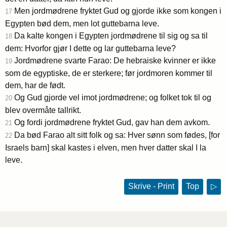
Men jordmødrene fryktet Gud og gjorde ikke som kongen i
17
Egypten bød dem, men lot guttebarna leve.
Da kalte kongen i Egypten jordmødrene til sig og sa til
18
dem: Hvorfor gjør I dette og lar guttebarna leve?
Jordmødrene svarte Farao: De hebraiske kvinner er ikke
19
som de egyptiske, de er sterkere; før jordmoren kommer til
dem, har de født.
Og Gud gjorde vel imot jordmødrene; og folket tok til og
20
blev overmåte tallrikt.
Og fordi jordmødrene fryktet Gud, gav han dem avkom.
21
Da bød Farao alt sitt folk og sa: Hver sønn som fødes, [for
22
Israels barn] skal kastes i elven, men hver datter skal I la
leve.
Skrive - Print
Top
▷