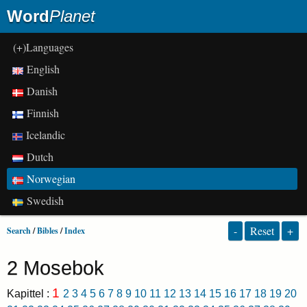
Word
Planet
(+)Languages
English
Danish
Finnish
Icelandic
Dutch
Norwegian
Swedish
-
Reset
+
Search
/
Bibles
/
Index
2 Mosebok
1
Kapittel :
2
3
4
5
6
7
8
9
10
11
12
13
14
15
16
17
18
19
20