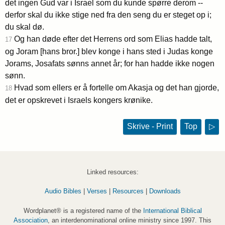
det ingen Gud var i Israel som du kunde spørre derom --
derfor skal du ikke stige ned fra den seng du er steget op i;
du skal dø.
Og han døde efter det Herrens ord som Elias hadde talt,
17
og Joram [hans bror.] blev konge i hans sted i Judas konge
Jorams, Josafats sønns annet år; for han hadde ikke nogen
sønn.
Hvad som ellers er å fortelle om Akasja og det han gjorde,
18
det er opskrevet i Israels kongers krønike.
Skrive - Print
Top
▷
Linked resources:
Audio Bibles
|
Verses
|
Resources
|
Downloads
Wordplanet® is a registered name of the
International Biblical
Association
, an interdenominational online ministry since 1997. This