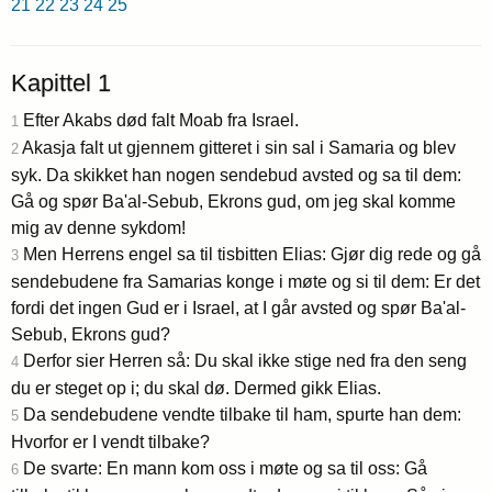
21
22
23
24
25
Kapittel 1
Efter Akabs død falt Moab fra Israel.
1
Akasja falt ut gjennem gitteret i sin sal i Samaria og blev
2
syk. Da skikket han nogen sendebud avsted og sa til dem:
Gå og spør Ba'al-Sebub, Ekrons gud, om jeg skal komme
mig av denne sykdom!
Men Herrens engel sa til tisbitten Elias: Gjør dig rede og gå
3
sendebudene fra Samarias konge i møte og si til dem: Er det
fordi det ingen Gud er i Israel, at I går avsted og spør Ba'al-
Sebub, Ekrons gud?
Derfor sier Herren så: Du skal ikke stige ned fra den seng
4
du er steget op i; du skal dø. Dermed gikk Elias.
Da sendebudene vendte tilbake til ham, spurte han dem:
5
Hvorfor er I vendt tilbake?
De svarte: En mann kom oss i møte og sa til oss: Gå
6