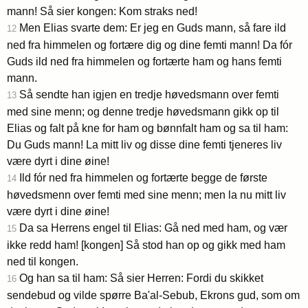
mann! Så sier kongen: Kom straks ned!
Men Elias svarte dem: Er jeg en Guds mann, så fare ild
12
ned fra himmelen og fortære dig og dine femti mann! Da fór
Guds ild ned fra himmelen og fortærte ham og hans femti
mann.
Så sendte han igjen en tredje høvedsmann over femti
13
med sine menn; og denne tredje høvedsmann gikk op til
Elias og falt på kne for ham og bønnfalt ham og sa til ham:
Du Guds mann! La mitt liv og disse dine femti tjeneres liv
være dyrt i dine øine!
Ild fór ned fra himmelen og fortærte begge de første
14
høvedsmenn over femti med sine menn; men la nu mitt liv
være dyrt i dine øine!
Da sa Herrens engel til Elias: Gå ned med ham, og vær
15
ikke redd ham! [kongen] Så stod han op og gikk med ham
ned til kongen.
Og han sa til ham: Så sier Herren: Fordi du skikket
16
sendebud og vilde spørre Ba'al-Sebub, Ekrons gud, som om