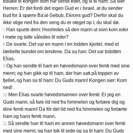
tilbake til kongen som har sendt eder, og si til ham: Så sier
Herren: Er det fordi det ingen Gud er i Israel, at du sender
bud for å spørre Ba'al-Sebub, Ekrons gud? Derfor skal du
ikke stige ned fra den seng du er steget op i; du skal dø.
Han spurte dem: Hvorledes så den mann ut som kom eder
7
i møte og talte således til eder?
De svarte: Det var en mann i en lodden kjortel, med et
8
lærbelte bundet om lendene. Da sa han: Det var tisbitten
Elias.
Og han sendte til ham en høvedsmann over femti med sine
9
menn; og han gikk op til ham, der han satt på toppen av
fjellet, og han sa til ham: Du Guds mann! Kongen sier: Kom
ned!
Men Elias svarte høvedsmannen over femti: Er jeg en
10
Guds mann, så fare ild ned fra himmelen og fortære dig og
dine femti mann! Da fór det ild ned fra himmelen og fortærte
ham og hans femti mann.
Så sendte han til ham en annen høvedsmann over femti
11
med sine menn; og han tok til orde og sa til ham: Du Guds