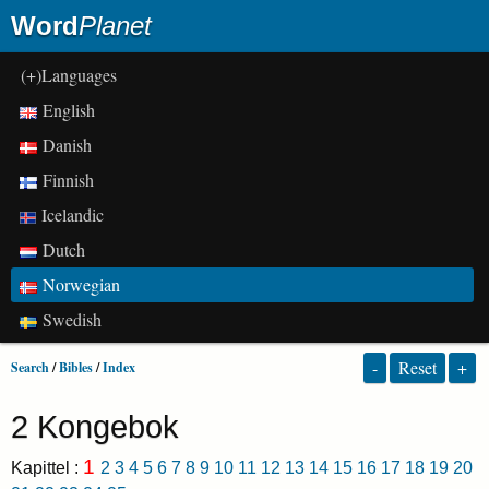
Word
Planet
(+)Languages
English
Danish
Finnish
Icelandic
Dutch
Norwegian
Swedish
-
Reset
+
Search
/
Bibles
/
Index
2 Kongebok
1
Kapittel :
2
3
4
5
6
7
8
9
10
11
12
13
14
15
16
17
18
19
20