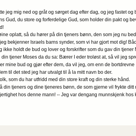
te jeg mig ned og gråt og sørget dag efter dag, og jeg fastet o
ns Gud, du store og forferdelige Gud, som holder din pakt og b
d!
ine oplatt, så du hører på din tjeners bønn, den som jeg nu bede
t jeg bekjenner Israels barns synder, som vi har gjort mot dig! B
og ikke holdt de bud og lover og forskrifter som du gav din tjener
 din tjener Moses da du sa: Bærer I eder troløst at, så vil jeg sp
er mine bud og gjør efter dem, da vil jeg, om enn de bortdrevn
 til det sted jeg har utvalgt til å la mitt navn bo der.
olk, som du har utfridd med din store kraft og din sterke hånd.
 din tjeners og dine tjeneres bønn, de som gjerne vil frykte ditt 
mhjertighet hos denne mann! -- Jeg var dengang munnskjenk hos