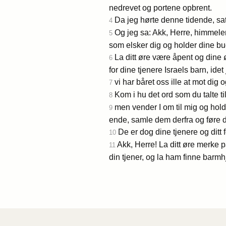
nedrevet og portene opbrent.
Da jeg hørte denne tidende, sat
4
Og jeg sa: Akk, Herre, himmele
5
som elsker dig og holder dine bu
La ditt øre være åpent og dine ø
6
for dine tjenere Israels barn, ide
vi har båret oss ille at mot dig 
7
Kom i hu det ord som du talte til
8
men vender I om til mig og hold
9
ende, samle dem derfra og føre dem
De er dog dine tjenere og ditt f
10
Akk, Herre! La ditt øre merke på
11
din tjener, og la ham finne bar