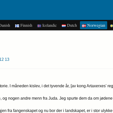
anish
Finnish
Icelandic
Dutch
Norwegian
12
13
ie. I måneden kislev, i det tyvende år, [av kong Artaxerxes' reg
og nogen andre menn fra Juda. Jeg spurte dem da om jødene (den
gjen fra fangenskapet og nu bor der i landskapet, er i stor ulyk