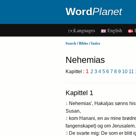
Word
Planet
(+)Languages
English
D
Search
/
Bibles
/
Index
Nehemias
1
Kapittel :
2
3
4
5
6
7
8
9
10
11
Kapittel 1
Nehemias', Hakaljas sønns histor
1
Susan,
kom Hanani, en av mine brødre, 
2
fangenskapet) og om Jerusalem.
De svarte mig: De som er blitt i
3