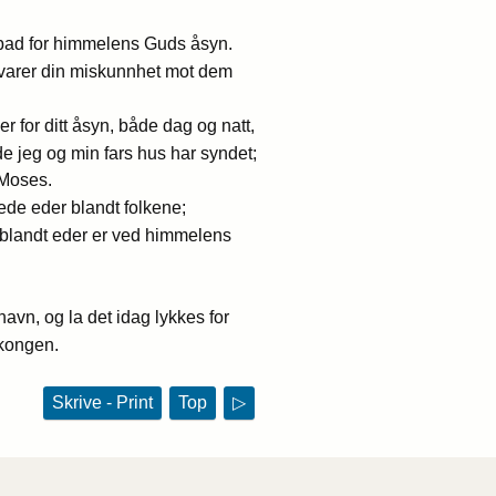
g bad for himmelens Guds åsyn.
evarer din miskunnhet mot dem
r for ditt åsyn, både dag og natt,
åde jeg og min fars hus har syndet;
 Moses.
rede eder blandt folkene;
e blandt eder er ved himmelens
navn, og la det idag lykkes for
 kongen.
Skrive - Print
Top
▷