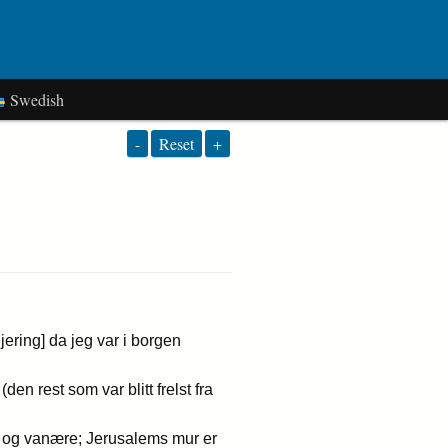
Swedish
-
Reset
+
jering] da jeg var i borgen
 rest som var blitt frelst fra
ke og vanære; Jerusalems mur er