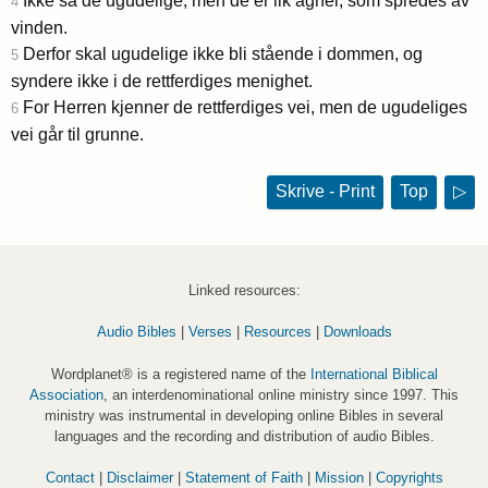
Ikke så de ugudelige, men de er lik agner, som spredes av
4
vinden.
Derfor skal ugudelige ikke bli stående i dommen, og
5
syndere ikke i de rettferdiges menighet.
For Herren kjenner de rettferdiges vei, men de ugudeliges
6
vei går til grunne.
Skrive - Print
Top
▷
Linked resources:
Audio Bibles
|
Verses
|
Resources
|
Downloads
Wordplanet® is a registered name of the
International Biblical
Association
, an interdenominational online ministry since 1997. This
ministry was instrumental in developing online Bibles in several
languages and the recording and distribution of audio Bibles.
Contact
|
Disclaimer
|
Statement of Faith
|
Mission
|
Copyrights