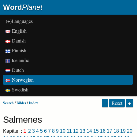
Word
Planet
(+)Languages
English
Danish
Finnish
Icelandic
Dutch
Norwegian
Swedish
-
Reset
+
Search
/
Bibles
/
Index
Salmenes
1
Kapittel :
2
3
4
5
6
7
8
9
10
11
12
13
14
15
16
17
18
19
20