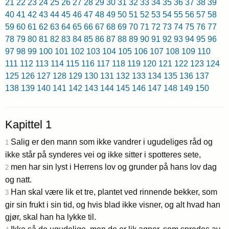
21
22
23
24
25
26
27
28
29
30
31
32
33
34
35
36
37
38
39
40
41
42
43
44
45
46
47
48
49
50
51
52
53
54
55
56
57
58
59
60
61
62
63
64
65
66
67
68
69
70
71
72
73
74
75
76
77
78
79
80
81
82
83
84
85
86
87
88
89
90
91
92
93
94
95
96
97
98
99
100
101
102
103
104
105
106
107
108
109
110
111
112
113
114
115
116
117
118
119
120
121
122
123
124
125
126
127
128
129
130
131
132
133
134
135
136
137
138
139
140
141
142
143
144
145
146
147
148
149
150
Kapittel 1
Salig er den mann som ikke vandrer i ugudeliges råd og
1
ikke står på synderes vei og ikke sitter i spotteres sete,
men har sin lyst i Herrens lov og grunder på hans lov dag
2
og natt.
Han skal være lik et tre, plantet ved rinnende bekker, som
3
gir sin frukt i sin tid, og hvis blad ikke visner, og alt hvad han
gjør, skal han ha lykke til.