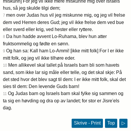
miskunn] For jeg vil ikke mere miskunne mig over Israels
hus, så jeg skulde tilgi dem;
men over Judas hus vil jeg miskunne mig, og jeg vil frelse
7
dem ved Herren deres Gud; jeg vil ikke frelse dem ved bue
eller sverd eller krig, ved hester eller ryttere.
Da hun hadde avvent Lo-Ruhama, blev hun atter
8
fruktsommelig og fødte en sønn.
Og han sa: Kall ham Lo-Ammi! [ikke mitt folk] For I er ikke
9
mitt folk, og jeg vil ikke tilhøre eder.
Men allikevel skal tallet på Israels barn bli som havets
10
sand, som ikke lar sig måle eller telle, og det skal skje: På
det sted hvor det blev sagt til dem: I er ikke mitt folk, skal det
sies til dem: Den levende Guds barn!
Og Judas barn og Israels barn skal fylke sig sammen og
11
ta sig en høvding og dra op av landet; for stor er Jisre'els
dag.
Skrive - Print
Top
▷