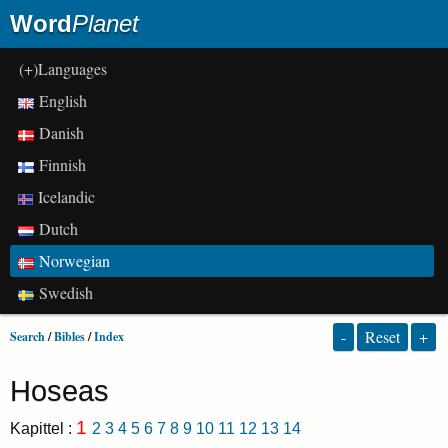
Word
Planet
(+)Languages
English
Danish
Finnish
Icelandic
Dutch
Norwegian
Swedish
-
Reset
+
Search
/
Bibles
/
Index
Hoseas
1
Kapittel :
2
3
4
5
6
7
8
9
10
11
12
13
14