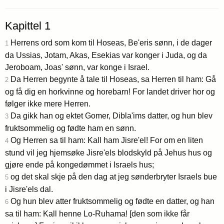
Kapittel 1
Herrens ord som kom til Hoseas, Be'eris sønn, i de dager
1
da Ussias, Jotam, Akas, Esekias var konger i Juda, og da
Jeroboam, Joas' sønn, var konge i Israel.
Da Herren begynte å tale til Hoseas, sa Herren til ham: Gå
2
og få dig en horkvinne og horebarn! For landet driver hor og
følger ikke mere Herren.
Da gikk han og ektet Gomer, Dibla'ims datter, og hun blev
3
fruktsommelig og fødte ham en sønn.
Og Herren sa til ham: Kall ham Jisre'el! For om en liten
4
stund vil jeg hjemsøke Jisre'els blodskyld på Jehus hus og
gjøre ende på kongedømmet i Israels hus;
og det skal skje på den dag at jeg sønderbryter Israels bue
5
i Jisre'els dal.
Og hun blev atter fruktsommelig og fødte en datter, og han
6
sa til ham: Kall henne Lo-Ruhama! [den som ikke får