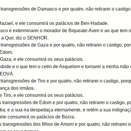
ransgressões de Damasco e por quatro, não retirarei o castigo
 Hazael, e ele consumirá os palácios de Ben-Hadade.
asco e exterminarei o morador de Biqueate-Áven e ao que tem o
o a Quir, diz o SENHOR.
ransgressões de Gaza e por quatro, não retirarei o castigo, po
 Edom.
 Gaza, e ele consumirá os seus palácios.
dode e o que tem o cetro de Asquelom e tornarei a minha mão c
 JEOVÁ.
ransgressões de Tiro e por quatro, não retirarei o castigo, por
ança dos irmãos.
e Tiro, e ele consumirá os seus palácios.
transgressões de Edom e por quatro, não retirarei o castigo, p
dia; e a sua ira despedaça eternamente, e retém a sua indigna
e ele consumirá os palácios de Bozra.
transgressões dos filhos de Amom e por quatro, não retirarei 