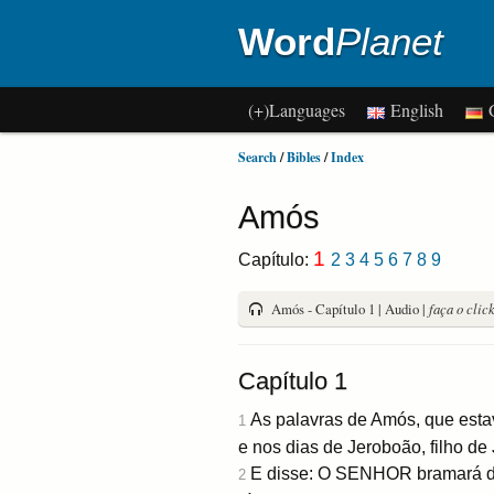
Word
Planet
(+)Languages
English
G
Search
/
Bibles
/
Index
Amós
1
Capítulo:
2
3
4
5
6
7
8
9
Amós - Capítulo 1 | Audio |
faça o clic
Capítulo 1
As palavras de Amós, que estava
1
e nos dias de Jeroboão, filho de 
E disse: O SENHOR bramará de 
2