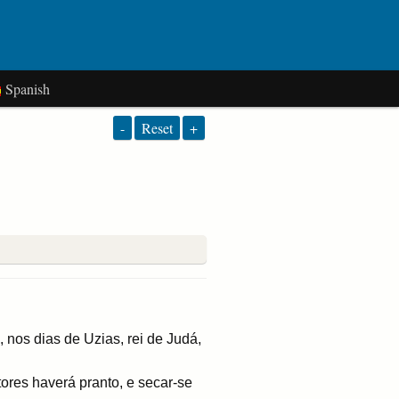
Spanish
-
Reset
+
, nos dias de Uzias, rei de Judá,
res haverá pranto, e secar-se