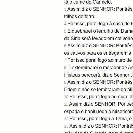
-á o cume do Carmelo.
Assim diz o SENHOR: Por três t
3
trilhos de ferro.
Por isso, porei fogo à casa de
4
E quebrarei o ferrolho de Dam
5
da Síria será levado em cativeir
Assim diz o SENHOR: Por três t
6
os cativos para os entregarem a
Por isso porei fogo ao muro de
7
E exterminarei o morador de As
8
filisteus perecerá, diz o Senhor
Assim diz o SENHOR: Por três t
9
Edom e não se lembraram da ali
Por isso, porei fogo ao muro d
10
Assim diz o SENHOR: Por três 
11
espada e baniu toda a misericór
Por isso, porei fogo a Temã, 
12
Assim diz o SENHOR: Por três 
13