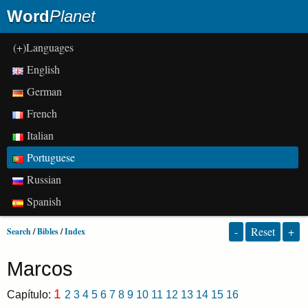
Word
Planet
(+)Languages
English
German
French
Italian
Portuguese
Russian
Spanish
-
Reset
+
Search
/
Bibles
/
Index
Marcos
1
Capítulo:
2
3
4
5
6
7
8
9
10
11
12
13
14
15
16