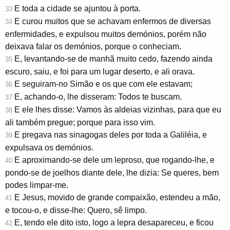
E toda a cidade se ajuntou à porta.
33
E curou muitos que se achavam enfermos de diversas
34
enfermidades, e expulsou muitos demónios, porém não
deixava falar os demónios, porque o conheciam.
E, levantando-se de manhã muito cedo, fazendo ainda
35
escuro, saiu, e foi para um lugar deserto, e ali orava.
E seguiram-no Simão e os que com ele estavam;
36
E, achando-o, lhe disseram: Todos te buscam.
37
E ele lhes disse: Vamos às aldeias vizinhas, para que eu
38
ali também pregue; porque para isso vim.
E pregava nas sinagogas deles por toda a Galiléia, e
39
expulsava os demónios.
E aproximando-se dele um leproso, que rogando-lhe, e
40
pondo-se de joelhos diante dele, lhe dizia: Se queres, bem
podes limpar-me.
E Jesus, movido de grande compaixão, estendeu a mão,
41
e tocou-o, e disse-lhe: Quero, sê limpo.
E, tendo ele dito isto, logo a lepra desapareceu, e ficou
42