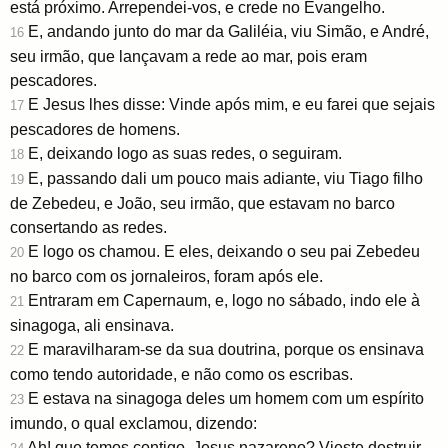
está próximo. Arrependei-vos, e crede no Evangelho.
E, andando junto do mar da Galiléia, viu Simão, e André,
16
seu irmão, que lançavam a rede ao mar, pois eram
pescadores.
E Jesus lhes disse: Vinde após mim, e eu farei que sejais
17
pescadores de homens.
E, deixando logo as suas redes, o seguiram.
18
E, passando dali um pouco mais adiante, viu Tiago filho
19
de Zebedeu, e João, seu irmão, que estavam no barco
consertando as redes.
E logo os chamou. E eles, deixando o seu pai Zebedeu
20
no barco com os jornaleiros, foram após ele.
Entraram em Capernaum, e, logo no sábado, indo ele à
21
sinagoga, ali ensinava.
E maravilharam-se da sua doutrina, porque os ensinava
22
como tendo autoridade, e não como os escribas.
E estava na sinagoga deles um homem com um espírito
23
imundo, o qual exclamou, dizendo:
Ah! que temos contigo, Jesus nazareno? Vieste destruir-