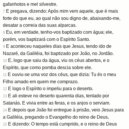
gafanhotos e mel silvestre.
E pregava, dizendo: Após mim vem aquele, que é mais
7
forte do que eu, ao qual não sou digno de, abaixando-me,
desatar a correia das suas alparcas.
Eu, em verdade, tenho-vos baptizado com água; ele,
8
porém, vos baptizará com o Espírito Santo.
E aconteceu naqueles dias que Jesus, tendo ido de
9
Nazaré, da Galiléia, foi baptizado por João, no Jordão.
E, logo que saiu da água, viu os céus abertos, e o
10
Espírito, que como pomba descia sobre ele.
E ouviu-se uma voz dos céus, que dizia: Tu és o meu
11
Filho amado em quem me comprazo.
E logo o Espírito o impeliu para o deserto.
12
E ali esteve no deserto quarenta dias, tentado por
13
Satanás. E vivia entre as feras, e os anjos o serviam.
E depois que João foi entregue à prisão, veio Jesus para
14
a Galiléia, pregando o Evangelho do reino de Deus,
E dizendo: O tempo está cumprido, e o reino de Deus
15