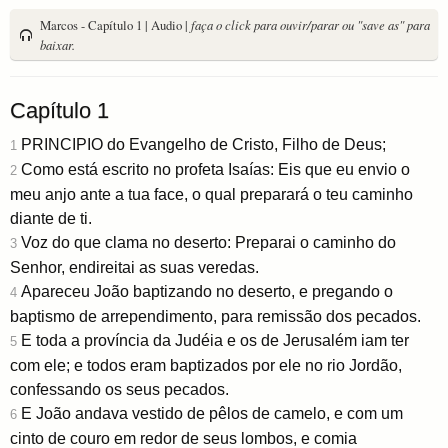
Marcos - Capítulo 1 | Audio |
faça o click para ouvir/parar ou "save as" para
baixar.
Capítulo 1
PRINCIPIO do Evangelho de Cristo, Filho de Deus;
1
Como está escrito no profeta Isaías: Eis que eu envio o
2
meu anjo ante a tua face, o qual preparará o teu caminho
diante de ti.
Voz do que clama no deserto: Preparai o caminho do
3
Senhor, endireitai as suas veredas.
Apareceu João baptizando no deserto, e pregando o
4
baptismo de arrependimento, para remissão dos pecados.
E toda a província da Judéia e os de Jerusalém iam ter
5
com ele; e todos eram baptizados por ele no rio Jordão,
confessando os seus pecados.
E João andava vestido de pêlos de camelo, e com um
6
cinto de couro em redor de seus lombos, e comia