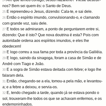
24
nos? Bem sei quem és: o Santo de Deus.
E repreendeu-o Jesus, dizendo: Cala-te, e sai dele.
25
Então o espírito imundo, convulsionando-o, e clamando
26
com grande voz, saiu dele.
E todos se admiraram, a ponto de perguntarem entre si,
27
dizendo: Que é isto? Que nova doutrina é esta? Pois com
autoridade ordena aos espíritos imundos, e eles lhe
obedecem!
E logo correu a sua fama por toda a província da Galiléia.
28
E logo, saindo da sinagoga, foram a casa de Simão e de
29
André com Tiago e João.
E a sogra de Simão estava deitada com febre; e logo lhe
30
falaram dela.
Então, chegando-se a ela, tomou-a pela mão, e levantou-
31
a; e a febre a deixou, e servia-os.
E, tendo chegado a tarde, quando já se estava pondo o
32
sol, trouxeram-lhe todos os que se achavam enfermos, e os
endemoninhados.