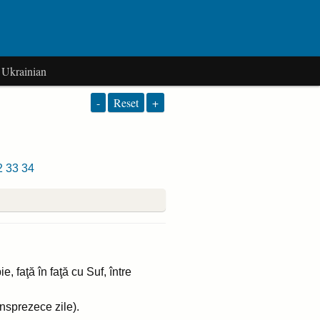
Ukrainian
-
Reset
+
2
33
34
e, faţă în faţă cu Suf, între
nsprezece zile).