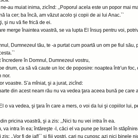
ne-au muiat inima, zicînd: ,,Poporul acela este un popor mai mare
pînă la cer; ba încă, am văzut acolo şi copii de ai lui Anac.``
 şi nu vă fie frică de ei.
merge înaintea voastră, se va lupta El însuş pentru voi, potrivit
nul, Dumnezeul tău, te -a purtat cum poartă un om pe fiul său, pe
cesta.``
ut încredere în Domnul, Dumnezeul vostru,
e drum, ca să vă caute un loc de poposire: noaptea într'un foc,
n nor.
 voastre. S'a mîniat, şi a jurat, zicînd:
c parte din acest neam rău nu va vedea ţara aceea bună pe care am
El o va vedea, şi ţara în care a mers, o voi da lui şi copiilor lui, 
n pricina voastră, şi a zis: ,,Nici tu nu vei intra în ea.
u, va intra în ea; întăreşte -l, căci el va pune pe Israel în stăpînire
zis: ,,Vor fi de jaf!`` şi fiii voştri, cari nu cunosc azi nici binele nic