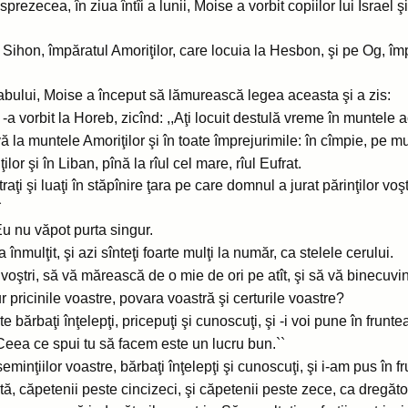
prezecea, în ziua întîi a lunii, Moise a vorbit copiilor lui Israel ş
Sihon, împăratul Amoriţilor, care locuia la Hesbon, şi pe Og, îm
abului, Moise a început să lămurească legea aceasta şi a zis:
 vorbit la Horeb, zicînd: ,,Aţi locuit destulă vreme în muntele a
-vă la muntele Amoriţilor şi în toate împrejurimile: în cîmpie, pe m
ilor şi în Liban, pînă la rîul cel mare, rîul Eufrat.
raţi şi luaţi în stăpînire ţara pe care domnul a jurat părinţilor voş
`
u nu văpot purta singur.
mulţit, şi azi sînteţi foarte mulţi la număr, ca stelele cerului.
oştri, să vă mărească de o mie de ori pe atît, şi să vă binecuvi
pricinile voastre, povara voastră şi certurile voastre?
e bărbaţi înţelepţi, pricepuţi şi cunoscuţi, şi -i voi pune în frunte
,,Ceea ce spui tu să facem este un lucru bun.``
eminţiilor voastre, bărbaţi înţelepţi şi cunoscuţi, şi i-am pus în 
ă, căpetenii peste cincizeci, şi căpetenii peste zece, ca dregător