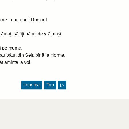
m ne -a poruncit Domnul,
ăutaţi să fiţi bătuţi de vrăjmaşii
ţi pe munte.
v'au bătut din Seir, pînă la Horma.
at aminte la voi.
imprima
Top
▷