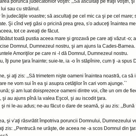
ea poruncă judecătorilor voştri: ,,Să ascultaţi pe fraţii voştri, ş
 lui sau cu străinul.
 în judecăţile voastre; să ascultaţi pe cel mic ca şi pe cel mare;
. Şi cînd veţi găsi o pricină prea grea, s'o aduceţi înaintea mea
ceea, tot ce aveaţi de făcut.
ăbătut toată pustia aceea mare şi grozavă pe care aţi văzut -o; 
ncise Domnul, Dumnezeul nostru, şi am ajuns la Cades-Barnea.
 muntele Amoriţilor pe care ni -l dă Domnul, Dumnezeul nostru.
îţi pune ţara înainte; suie-te, ia -o în stăpînire, cum ţi -a spus
`
mine, şi aţi zis: ,,Să trimetem nişte oameni înaintea noastră, ca s
are ne vom sui în ea şi asupra cetăţilor în cari vom ajunge.``
ună; şi am luat doisprezece oameni dintre voi, cîte un om de fie
 şi au ajuns pînă la valea Eşcol, şi au iscodit ţara.
rii şi ni le-au adus; ne-au făcut o dare de seamă, şi au zis: ,,B
n ea, şi v'aţi răsvrătit împotriva poruncii Domnului, Dumnezeului v
 şi aţi zis: ,,Pentrucă ne urăşte, de aceea ne -a scos Domnul din ţa
ască.