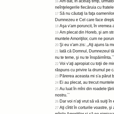
Am dat, în acelaş timp, următoar
16
neînţelegerile fiecăruia cu fratele
Să nu căutaţi la faţa oamenilor
17
Dumnezeu e Cel care face dreptate
Aşa v'am poruncit, în vremea a
18
Am plecat din Horeb, şi am str
19
muntele Amoriţilor, cum ne poru
Şi eu v'am zis: ,,Aţi ajuns la
20
Iată că Domnul, Dumnezeul tău, 
21
nu te teme, şi nu te înspăimînta.`
Voi v'aţi apropiat cu toţii de 
22
răspuns cu privire la drumul pe c
Părerea aceasta mi s'a părut b
23
Ei au plecat, au trecut muntele,
24
Au luat în mîni din roadele ţă
25
nostru.``
Dar voi n'aţi vrut să vă suiţi î
26
Aţi cîrtit în corturile voastre,
27
mînile Amoriţilor şi să ne nimice