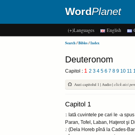
Word
Planet
(+)Languages
English
G
Search
/
Bibles
/
Index
Deuteronom
1
Capitol :
2
3
4
5
6
7
8
9
10
11
Auzi capitolul 1 | Audio |
click aici pen
Capitol 1
Iată cuvintele pe cari le -a spus
1
Paran, Tofel, Laban, Haţerot şi 
(Dela Horeb pînă la Cades-Barn
2