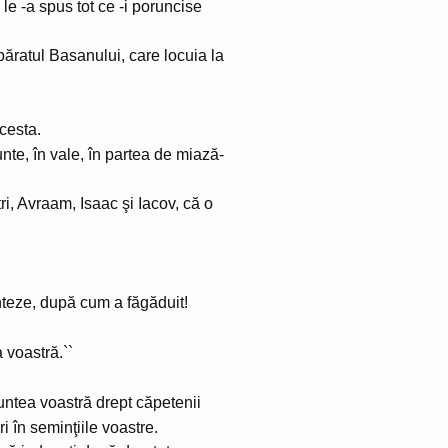
i le -a spus tot ce -i poruncise
păratul Basanului, care locuia la
cesta.
unte, în vale, în partea de miază-
tri, Avraam, Isaac şi Iacov, că o
nteze, după cum a făgăduit!
a voastră.``
fruntea voastră drept căpetenii
i în seminţiile voastre.