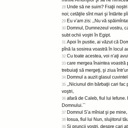
Unde să ne suim? Fraţii noştri 
28
noi; cetăţile sînt mari şi întărite 
Eu v'am zis: ,,Nu vă spăimîntaţi,
29
Domnul, Dumnezeul vostru, care 
30
subt ochii voştri în Egipt.
Apoi în pustie, ai văzut că Dom
31
pînă la sosirea voastră în locul a
Cu toate acestea, voi n'aţi av
32
care mergea înaintea voastră p
33
trebuiaţi să mergeţi, şi ziua într'u
Domnul a auzit glasul cuvintelor
34
,,Niciunul din bărbaţii cari fa
35
voştri,
afară de Caleb, fiul lui Iefune. 
36
Domnului.``
Domnul S'a mîniat şi pe mine, di
37
Iosua, fiul lui Nun, slujitorul tă
38
Şi pruncii voştri, despre cari aţi 
39