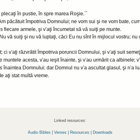
i plecaţi în pustie, în spre marea Roşie.``
: ,,Am păcătuit împotriva Domnului; ne vom sui şi ne vom bate, cu
s fiecare armele, şi v'aţi încumetat să vă suiţi pe munte.
u vă suiţi şi nu vă luptaţi, căci Eu nu sînt în mijlocul vostru; nu c
; ci v'aţi răzvrătit împotriva poruncii Domnului, şi v'aţi suit seme
e muntele acesta, v'au ieşit înainte, şi v'au urmărit ca albinele; 
ns înaintea Domnului; dar Domnul nu v'a ascultat glasul, şi n'a lu
e aţi stat multă vreme.
Linked resources:
Audio Bibles
|
Verses
|
Resources
|
Downloads