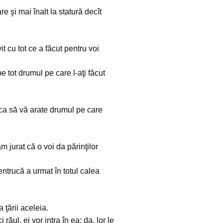
 şi mai înalt la statură decît
 cu tot ce a făcut pentru voi
 tot drumul pe care l-aţi făcut
 ca să vă arate drumul pe care
 jurat că o voi da părinţilor
pentrucă a urmat în totul calea
a ţării aceleia.
i răul, ei vor intra în ea; da, lor le