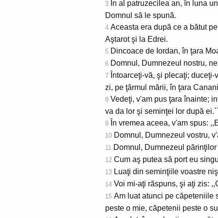
În al patruzecilea an, în luna uns
3
Domnul să le spună.
Aceasta era după ce a bătut pe 
4
Aştarot şi la Edrei.
Dincoace de Iordan, în ţara Mo
5
Domnul, Dumnezeul nostru, ne -a
6
Întoarceţi-vă, şi plecaţi; duceţi
7
zi, pe ţărmul mării, în ţara Cananiţ
Vedeţi, v'am pus ţara înainte; int
8
va da lor şi seminţei lor după ei.`
În vremea aceea, v'am spus: ,,E
9
Domnul, Dumnezeul vostru, v'a în
10
Domnul, Dumnezeul părinţilor v
11
Cum aş putea să port eu singur 
12
Luaţi din seminţiile voastre nişt
13
Voi mi-aţi răspuns, şi aţi zis: 
14
Am luat atunci pe căpeteniile s
15
peste o mie, căpetenii peste o sut