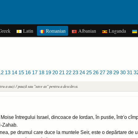
reek
Latin
Romanian
Albanian
Luganda
12
13
14
15
16
17
18
19
20
21
22
23
24
25
26
27
28
29
30
31
3
tru a auzi / pauză sau "save as" pentru a descărca.
 Moise întregului Israel, dincoace de Iordan, în pustie, într'o cîmpi
Di-Zahab.
ea, pe drumul care duce la muntele Seir, este o depărtare de u