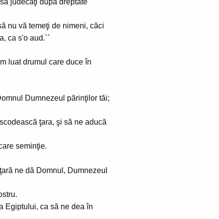
i să judecaţi după dreptate
 să nu vă temeţi de nimeni, căci
, ca s'o aud.``
am luat drumul care duce în
 Domnul Dumnezeul părinţilor tăi;
ă iscodească ţara, şi să ne aducă
care seminţie.
ună ţară ne dă Domnul, Dumnezeul
ostru.
ra Egiptului, ca să ne dea în