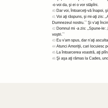
-o voi da, şi ei o vor stăpîni.
Dar voi, întoarceţi-vă înapoi, ş
40
Voi aţi răspuns, şi mi-aţi zis
41
Dumnezeul nostru.`` Şi v'aţi încin
Domnul mi -a zis: ,,Spune-le: ,N
42
voştri.``
Eu v'am spus, dar n'aţi ascultat
43
Atunci Amoriţii, cari locuiesc p
44
La întoarcerea voastră, aţi plî
45
Şi aşa aţi rămas la Cades, und
46