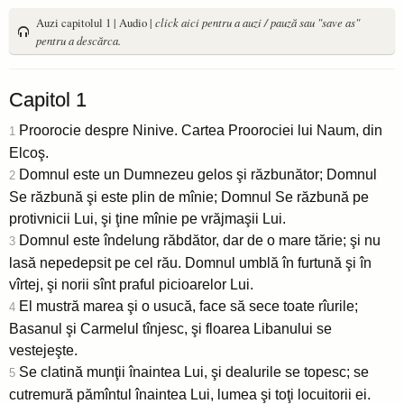
Auzi capitolul 1 | Audio |
click aici pentru a auzi / pauză sau "save as"
pentru a descărca.
Capitol 1
Proorocie despre Ninive. Cartea Proorociei lui Naum, din
1
Elcoş.
Domnul este un Dumnezeu gelos şi răzbunător; Domnul
2
Se răzbună şi este plin de mînie; Domnul Se răzbună pe
protivnicii Lui, şi ţine mînie pe vrăjmaşii Lui.
Domnul este îndelung răbdător, dar de o mare tărie; şi nu
3
lasă nepedepsit pe cel rău. Domnul umblă în furtună şi în
vîrtej, şi norii sînt praful picioarelor Lui.
El mustră marea şi o usucă, face să sece toate rîurile;
4
Basanul şi Carmelul tînjesc, şi floarea Libanului se
vestejeşte.
Se clatină munţii înaintea Lui, şi dealurile se topesc; se
5
cutremură pămîntul înaintea Lui, lumea şi toţi locuitorii ei.