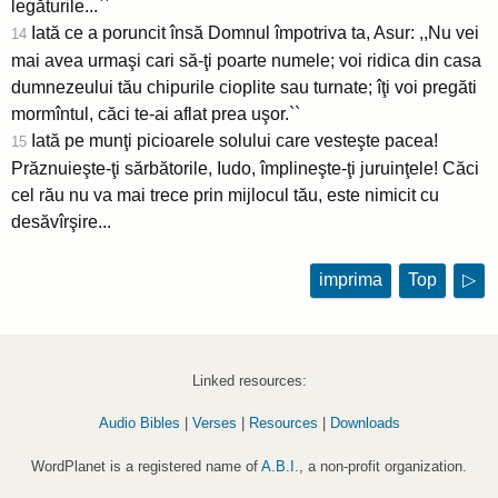
legăturile...``
Iată ce a poruncit însă Domnul împotriva ta, Asur: ,,Nu vei
14
mai avea urmaşi cari să-ţi poarte numele; voi ridica din casa
dumnezeului tău chipurile cioplite sau turnate; îţi voi pregăti
mormîntul, căci te-ai aflat prea uşor.``
Iată pe munţi picioarele solului care vesteşte pacea!
15
Prăznuieşte-ţi sărbătorile, Iudo, împlineşte-ţi juruinţele! Căci
cel rău nu va mai trece prin mijlocul tău, este nimicit cu
desăvîrşire...
imprima
Top
▷
Linked resources:
Audio Bibles
|
Verses
|
Resources
|
Downloads
WordPlanet is a registered name of
A.B.I.
, a non-profit organization.