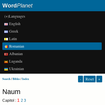
Word
Planet
(+)Languages
English
Greek
Latin
Romanian
Albanian
Luganda
Ukrainian
-
Reset
+
Search
/
Bibles
/
Index
Naum
1
Capitol :
2
3