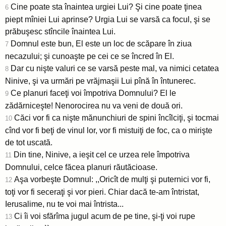
Cine poate sta înaintea urgiei Lui? Şi cine poate ţinea
6
piept mîniei Lui aprinse? Urgia Lui se varsă ca focul, şi se
prăbuşesc stîncile înaintea Lui.
Domnul este bun, El este un loc de scăpare în ziua
7
necazului; şi cunoaşte pe cei ce se încred în El.
Dar cu nişte valuri ce se varsă peste mal, va nimici cetatea
8
Ninive, şi va urmări pe vrăjmaşii Lui pînă în întunerec.
Ce planuri faceţi voi împotriva Domnului? El le
9
zădărniceşte! Nenorocirea nu va veni de două ori.
Căci vor fi ca nişte mănunchiuri de spini încîlciţi, şi tocmai
10
cînd vor fi beţi de vinul lor, vor fi mistuiţi de foc, ca o mirişte
de tot uscată.
Din tine, Ninive, a ieşit cel ce urzea rele împotriva
11
Domnului, celce făcea planuri răutăcioase.
Aşa vorbeşte Domnul: ,,Oricît de mulţi şi puternici vor fi,
12
toţi vor fi seceraţi şi vor pieri. Chiar dacă te-am întristat,
Ierusalime, nu te voi mai întrista...
Ci îi voi sfărîma jugul acum de pe tine, şi-ţi voi rupe
13