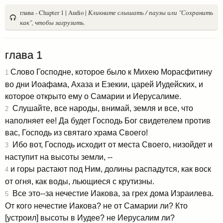
глава - Chapter 1 | Audio |
Кликните слышать / паузы или "Сохранить
как", чтобы загрузить.
глава 1
Слово Господне, которое было к Михею Морасфитину
1
во дни Иоафама, Ахаза и Езекии, царей Иудейских, и
которое открыто ему о Самарии и Иерусалиме.
Слушайте, все народы, внимай, земля и все, что
2
наполняет ее! Да будет Господь Бог свидетелем против
вас, Господь из святаго храма Своего!
Ибо вот, Господь исходит от места Своего, низойдет и
3
наступит на высоты земли, --
и горы растают под Ним, долины распадутся, как воск
4
от огня, как воды, льющиеся с крутизны.
Все это--за нечестие Иакова, за грех дома Израилева.
5
От кого нечестие Иакова? не от Самарии ли? Кто
[устроил] высоты в Иудее? не Иерусалим ли?