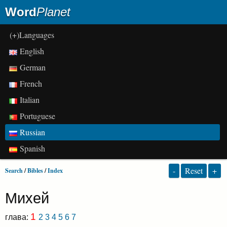
Word
Planet
(+)Languages
English
German
French
Italian
Portuguese
Russian
Spanish
-
Reset
+
Search
/
Bibles
/
Index
Михей
1
глава:
2
3
4
5
6
7