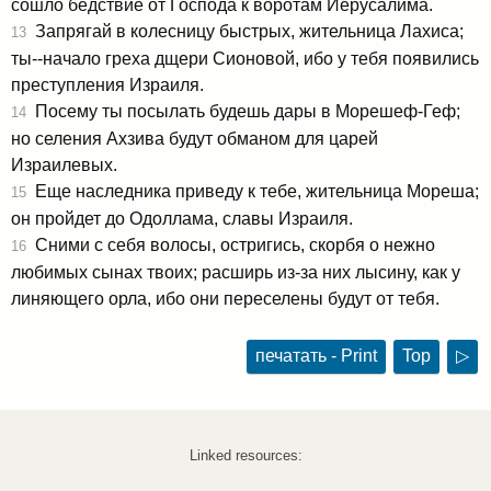
сошло бедствие от Господа к воротам Иерусалима.
Запрягай в колесницу быстрых, жительница Лахиса;
13
ты--начало греха дщери Сионовой, ибо у тебя появились
преступления Израиля.
Посему ты посылать будешь дары в Морешеф-Геф;
14
но селения Ахзива будут обманом для царей
Израилевых.
Еще наследника приведу к тебе, жительница Мореша;
15
он пройдет до Одоллама, славы Израиля.
Сними с себя волосы, остригись, скорбя о нежно
16
любимых сынах твоих; расширь из-за них лысину, как у
линяющего орла, ибо они переселены будут от тебя.
печатать - Print
Top
▷
Linked resources: