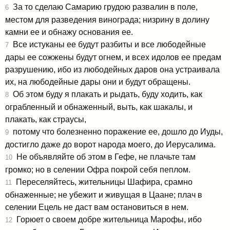
За то сделаю Самарию грудою развалин в поле,
6
местом для разведения винограда; низрину в долину
камни ее и обнажу основания ее.
Все истуканы ее будут разбиты и все любодейные
7
дары ее сожжены будут огнем, и всех идолов ее предам
разрушению, ибо из любодейных даров она устраивала
их, на любодейные дары они и будут обращены.
Об этом буду я плакать и рыдать, буду ходить, как
8
ограбленный и обнаженный, выть, как шакалы, и
плакать, как страусы,
потому что болезненно поражение ее, дошло до Иуды,
9
достигло даже до ворот народа моего, до Иерусалима.
Не объявляйте об этом в Гефе, не плачьте там
10
громко; но в селении Офра покрой себя пеплом.
Переселяйтесь, жительницы Шафира, срамно
11
обнаженные; не убежит и живущая в Цаане; плач в
селении Ецель не даст вам остановиться в нем.
Горюет о своем добре жительница Марофы, ибо
12