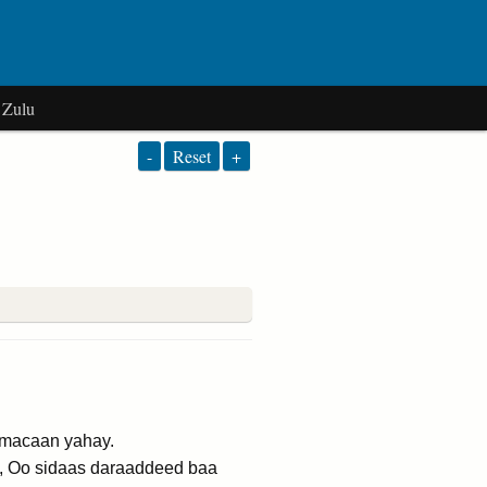
Zulu
-
Reset
+
 macaan yahay.
y, Oo sidaas daraaddeed baa