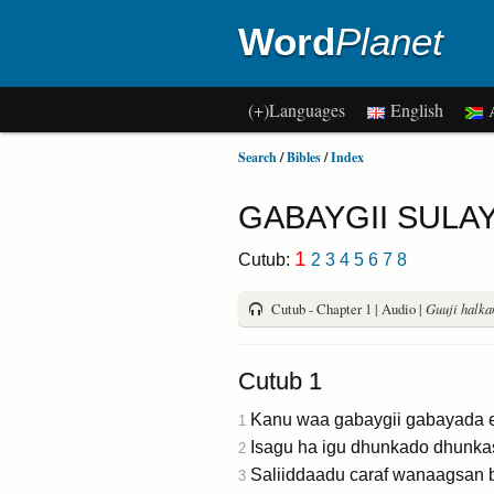
Word
Planet
(+)Languages
English
A
Search
/
Bibles
/
Index
GABAYGII SULA
1
Cutub:
2
3
4
5
6
7
8
Cutub - Chapter 1 | Audio |
Guuji halkan
Cutub 1
Kanu waa gabaygii gabayada 
1
Isagu ha igu dhunkado dhunkas
2
Saliiddaadu caraf wanaagsan 
3