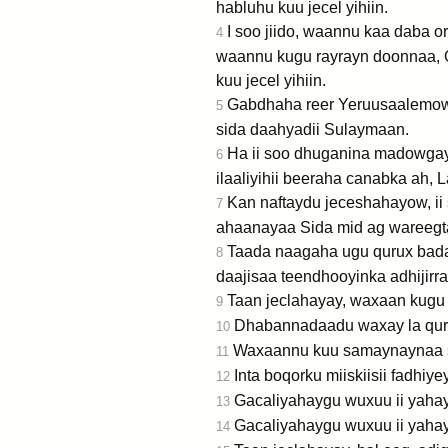
habluhu kuu jecel yihiin.
I soo jiido, waannu kaa daba o
4
waannu kugu rayrayn doonnaa, O
kuu jecel yihiin.
Gabdhaha reer Yeruusaalemow,
5
sida daahyadii Sulaymaan.
Ha ii soo dhuganina madowgayg
6
ilaaliyihii beeraha canabka ah,
Kan naftaydu jeceshahayow, ii
7
ahaanayaa Sida mid ag wareegt
Taada naagaha ugu qurux bad
8
daajisaa teendhooyinka adhijirr
Taan jeclahayay, waxaan kugu 
9
Dhabannadaadu waxay la qurxo
10
Waxaannu kuu samaynaynaa si
11
Inta boqorku miiskiisii fadhiy
12
Gacaliyahaygu wuxuu ii yahay
13
Gacaliyahaygu wuxuu ii yahay
14