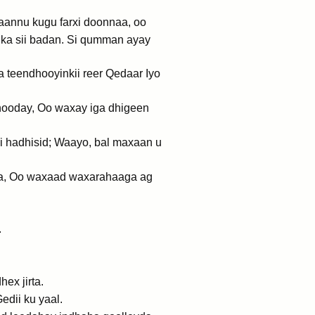
waannu kugu farxi doonnaa, oo
ka sii badan. Si qumman ayay
teendhooyinkii reer Qedaar Iyo
dhooday, Oo waxay iga dhigeen
i hadhisid; Waayo, bal maxaan u
sa, Oo waxaad waxarahaaga ag
.
ex jirta.
dii ku yaal.