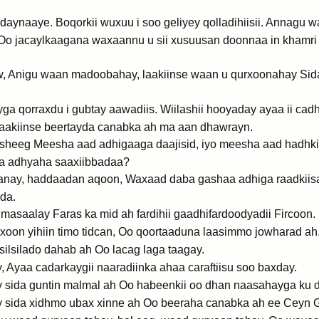
rdaynaaye. Boqorkii wuxuu i soo geliyey qolladihiisii. Annagu 
o jacaylkaagana waxaannu u sii xusuusan doonnaa in khamri 
 Anigu waan madoobahay, laakiinse waan u qurxoonahay Sida 
a qorraxdu i gubtay aawadiis. Wiilashii hooyaday ayaa ii ca
 Laakiinse beertayda canabka ah ma aan dhawrayn.
 sheeg Meesha aad adhigaaga daajisid, iyo meesha aad hadhki
a adhyaha saaxiibbadaa?
anay, haddaadan aqoon, Waxaad daba gashaa adhiga raadkii
ada.
masaalay Faras ka mid ah fardihii gaadhifardoodyadii Fircoon.
on yihiin timo tidcan, Oo qoortaaduna laasimmo jowharad ah
lsilado dahab ah Oo lacag laga taagay.
ey, Ayaa cadarkaygii naaradiinka ahaa caraftiisu soo baxday.
 sida guntin malmal ah Oo habeenkii oo dhan naasahayga ku dh
 sida xidhmo ubax xinne ah Oo beeraha canabka ah ee Ceyn Ge