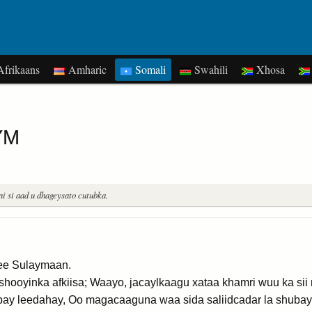
frikaans
Amharic
Somali
Swahili
Xhosa
YM
i si aad u dhageysato cutubka.
ee Sulaymaan.
hooyinka afkiisa; Waayo, jacaylkaagu xataa khamri wuu ka sii
bay leedahay, Oo magacaaguna waa sida saliidcadar la shuba