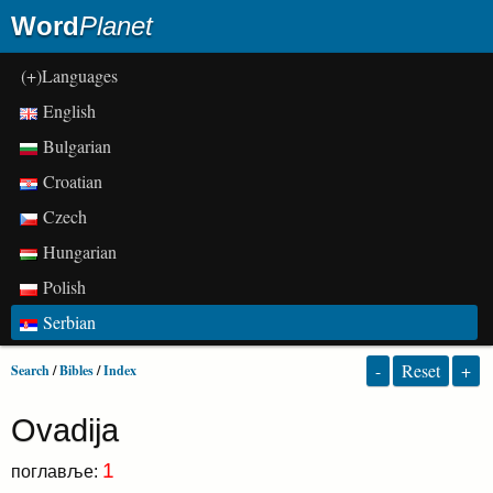
Word
Planet
(+)Languages
English
Bulgarian
Croatian
Czech
Hungarian
Polish
Serbian
-
Reset
+
Search
/
Bibles
/
Index
Ovadija
1
поглавље: