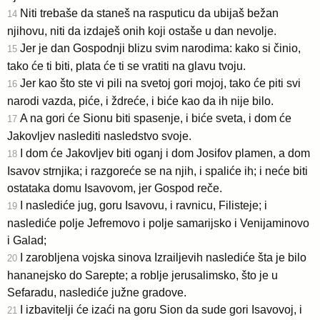
Niti trebaše da staneš na rasputicu da ubijaš bežan
14
njihovu, niti da izdaješ onih koji ostaše u dan nevolje.
Jer je dan Gospodnji blizu svim narodima: kako si činio,
15
tako će ti biti, plata će ti se vratiti na glavu tvoju.
Jer kao što ste vi pili na svetoj gori mojoj, tako će piti svi
16
narodi vazda, piće, i ždreće, i biće kao da ih nije bilo.
A na gori će Sionu biti spasenje, i biće sveta, i dom će
17
Jakovljev naslediti nasledstvo svoje.
I dom će Jakovljev biti oganj i dom Josifov plamen, a dom
18
Isavov strnjika; i razgoreće se na njih, i spaliće ih; i neće biti
ostataka domu Isavovom, jer Gospod reče.
I naslediće jug, goru Isavovu, i ravnicu, Filisteje; i
19
naslediće polje Jefremovo i polje samarijsko i Venijaminovo
i Galad;
I zarobljena vojska sinova Izrailjevih naslediće šta je bilo
20
hananejsko do Sarepte; a roblje jerusalimsko, što je u
Sefaradu, naslediće južne gradove.
I izbavitelji će izaći na goru Sion da sude gori Isavovoj, i
21