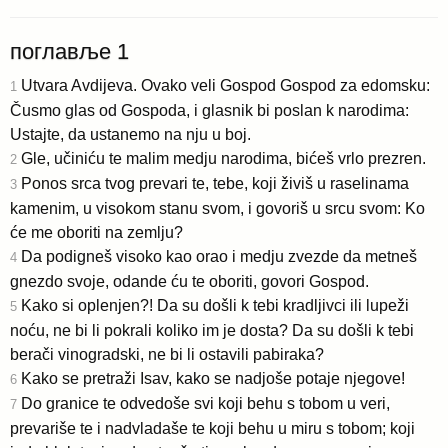
поглавље 1
Utvara Avdijeva. Ovako veli Gospod Gospod za edomsku:
1
Čusmo glas od Gospoda, i glasnik bi poslan k narodima:
Ustajte, da ustanemo na nju u boj.
Gle, učiniću te malim medju narodima, bićeš vrlo prezren.
2
Ponos srca tvog prevari te, tebe, koji živiš u raselinama
3
kamenim, u visokom stanu svom, i govoriš u srcu svom: Ko
će me oboriti na zemlju?
Da podigneš visoko kao orao i medju zvezde da metneš
4
gnezdo svoje, odande ću te oboriti, govori Gospod.
Kako si oplenjen?! Da su došli k tebi kradljivci ili lupeži
5
noću, ne bi li pokrali koliko im je dosta? Da su došli k tebi
berači vinogradski, ne bi li ostavili pabiraka?
Kako se pretraži Isav, kako se nadjoše potaje njegove!
6
Do granice te odvedoše svi koji behu s tobom u veri,
7
prevariše te i nadvladaše te koji behu u miru s tobom; koji