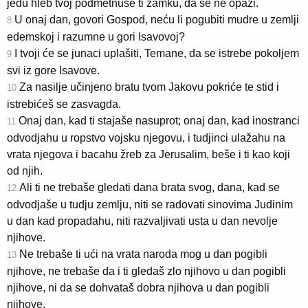
jedu hleb tvoj podmetnuše ti zamku, da se ne opazi.
U onaj dan, govori Gospod, neću li pogubiti mudre u zemlji
8
edemskoj i razumne u gori Isavovoj?
I tvoji će se junaci uplašiti, Temane, da se istrebe pokoljem
9
svi iz gore Isavove.
Za nasilje učinjeno bratu tvom Jakovu pokriće te stid i
10
istrebićeš se zasvagda.
Onaj dan, kad ti stajaše nasuprot; onaj dan, kad inostranci
11
odvodjahu u ropstvo vojsku njegovu, i tudjinci ulažahu na
vrata njegova i bacahu žreb za Jerusalim, beše i ti kao koji
od njih.
Ali ti ne trebaše gledati dana brata svog, dana, kad se
12
odvodjaše u tudju zemlju, niti se radovati sinovima Judinim
u dan kad propadahu, niti razvaljivati usta u dan nevolje
njihove.
Ne trebaše ti ući na vrata naroda mog u dan pogibli
13
njihove, ne trebaše da i ti gledaš zlo njihovo u dan pogibli
njihove, ni da se dohvataš dobra njihova u dan pogibli
njihove.