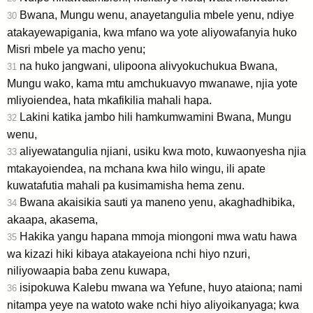
Bwana, Mungu wenu, anayetangulia mbele yenu, ndiye
30
atakayewapigania, kwa mfano wa yote aliyowafanyia huko
Misri mbele ya macho yenu;
na huko jangwani, ulipoona alivyokuchukua Bwana,
31
Mungu wako, kama mtu amchukuavyo mwanawe, njia yote
mliyoiendea, hata mkafikilia mahali hapa.
Lakini katika jambo hili hamkumwamini Bwana, Mungu
32
wenu,
aliyewatangulia njiani, usiku kwa moto, kuwaonyesha njia
33
mtakayoiendea, na mchana kwa hilo wingu, ili apate
kuwatafutia mahali pa kusimamisha hema zenu.
Bwana akaisikia sauti ya maneno yenu, akaghadhibika,
34
akaapa, akasema,
Hakika yangu hapana mmoja miongoni mwa watu hawa
35
wa kizazi hiki kibaya atakayeiona nchi hiyo nzuri,
niliyowaapia baba zenu kuwapa,
isipokuwa Kalebu mwana wa Yefune, huyo ataiona; nami
36
nitampa yeye na watoto wake nchi hiyo aliyoikanyaga; kwa