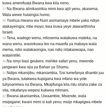
kuwa amemfuata Bwana kwa kila neno.
Na Bwana alinikasirikia mimi kwa ajili yenu, akasema,
37
Wala wewe hutaingia humo;
Yoshua mwana wa Nuni asimamaye mbele yako ndiye
38
atakayeingia; mtie moyo; kwa kuwa yeye atawarithisha
Israeli.
Tena, wadogo wenu, mliosema watakuwa mateka, na
39
wana wenu, wasiokuwa leo na maarifa ya mabaya wala
mema, ndio watakaoingia, nao ndio nitakaowapa, nao
wataimiliki.
Na ninyi basi geukeni, mshike safari yenu, mwende
40
jangwani kwa njia ya Bahari ya Shamu.
Ndipo mkanijibu, mkaniambia, Sisi tumefanya dhambi juu
41
ya Bwana, tutakwea kupigana kwa mfano wa yote
tuliyoamriwa na Bwana. Mkajifunga kila mtu silaha zake za
vita, mkafanya wepesi kukwea mlimani.
Bwana akaniambia, Uwaambie, Msiende, wala
42
msipigane; kwani mimi si kati yenu; msije mkapigwa mbele