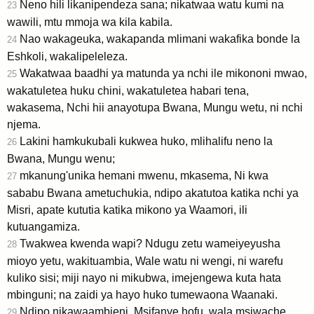
Neno hili likanipendeza sana; nikatwaa watu kumi na
23
wawili, mtu mmoja wa kila kabila.
Nao wakageuka, wakapanda mlimani wakafika bonde la
24
Eshkoli, wakalipeleleza.
Wakatwaa baadhi ya matunda ya nchi ile mikononi mwao,
25
wakatuletea huku chini, wakatuletea habari tena,
wakasema, Nchi hii anayotupa Bwana, Mungu wetu, ni nchi
njema.
Lakini hamkukubali kukwea huko, mlihalifu neno la
26
Bwana, Mungu wenu;
mkanung'unika hemani mwenu, mkasema, Ni kwa
27
sababu Bwana ametuchukia, ndipo akatutoa katika nchi ya
Misri, apate kututia katika mikono ya Waamori, ili
kutuangamiza.
Twakwea kwenda wapi? Ndugu zetu wameiyeyusha
28
mioyo yetu, wakituambia, Wale watu ni wengi, ni warefu
kuliko sisi; miji nayo ni mikubwa, imejengewa kuta hata
mbinguni; na zaidi ya hayo huko tumewaona Waanaki.
Ndipo nikawaambieni, Msifanye hofu, wala msiwache.
29