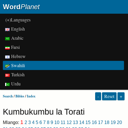
Word
Planet
(+)Languages
English
Arabic
Farsi
Hebrew
Swahili
Turkish
Urdu
-
Reset
+
Search
/
Bibles
/
Index
Kumbukumbu la Torati
1
Mlango:
2
3
4
5
6
7
8
9
10
11
12
13
14
15
16
17
18
19
20