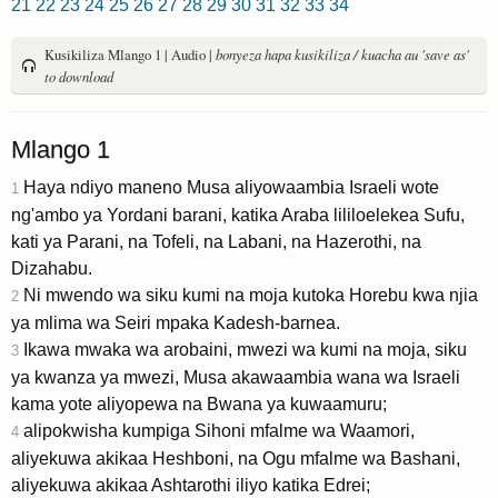
21
22
23
24
25
26
27
28
29
30
31
32
33
34
Kusikiliza Mlango 1 | Audio |
bonyeza hapa kusikiliza / kuacha au 'save as'
to download
Mlango 1
Haya ndiyo maneno Musa aliyowaambia Israeli wote
1
ng'ambo ya Yordani barani, katika Araba lililoelekea Sufu,
kati ya Parani, na Tofeli, na Labani, na Hazerothi, na
Dizahabu.
Ni mwendo wa siku kumi na moja kutoka Horebu kwa njia
2
ya mlima wa Seiri mpaka Kadesh-barnea.
Ikawa mwaka wa arobaini, mwezi wa kumi na moja, siku
3
ya kwanza ya mwezi, Musa akawaambia wana wa Israeli
kama yote aliyopewa na Bwana ya kuwaamuru;
alipokwisha kumpiga Sihoni mfalme wa Waamori,
4
aliyekuwa akikaa Heshboni, na Ogu mfalme wa Bashani,
aliyekuwa akikaa Ashtarothi iliyo katika Edrei;