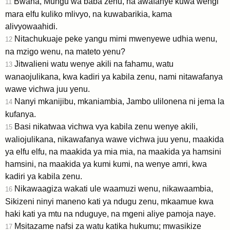
Bwana, Mungu wa baba zenu, na awafanye kuwa wengi
11
mara elfu kuliko mlivyo, na kuwabarikia, kama
alivyowaahidi.
Nitachukuaje peke yangu mimi mwenyewe udhia wenu,
12
na mzigo wenu, na mateto yenu?
Jitwalieni watu wenye akili na fahamu, watu
13
wanaojulikana, kwa kadiri ya kabila zenu, nami nitawafanya
wawe vichwa juu yenu.
Nanyi mkanijibu, mkaniambia, Jambo ulilonena ni jema la
14
kufanya.
Basi nikatwaa vichwa vya kabila zenu wenye akili,
15
waliojulikana, nikawafanya wawe vichwa juu yenu, maakida
ya elfu elfu, na maakida ya mia mia, na maakida ya hamsini
hamsini, na maakida ya kumi kumi, na wenye amri, kwa
kadiri ya kabila zenu.
Nikawaagiza wakati ule waamuzi wenu, nikawaambia,
16
Sikizeni ninyi maneno kati ya ndugu zenu, mkaamue kwa
haki kati ya mtu na nduguye, na mgeni aliye pamoja naye.
Msitazame nafsi za watu katika hukumu; mwasikize
17