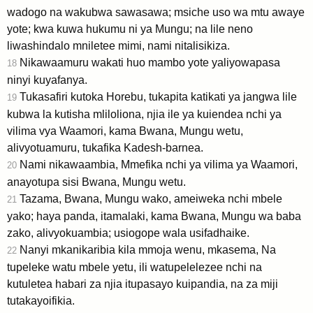
wadogo na wakubwa sawasawa; msiche uso wa mtu awaye
yote; kwa kuwa hukumu ni ya Mungu; na lile neno
liwashindalo mniletee mimi, nami nitalisikiza.
Nikawaamuru wakati huo mambo yote yaliyowapasa
18
ninyi kuyafanya.
Tukasafiri kutoka Horebu, tukapita katikati ya jangwa lile
19
kubwa la kutisha mliloliona, njia ile ya kuiendea nchi ya
vilima vya Waamori, kama Bwana, Mungu wetu,
alivyotuamuru, tukafika Kadesh-barnea.
Nami nikawaambia, Mmefika nchi ya vilima ya Waamori,
20
anayotupa sisi Bwana, Mungu wetu.
Tazama, Bwana, Mungu wako, ameiweka nchi mbele
21
yako; haya panda, itamalaki, kama Bwana, Mungu wa baba
zako, alivyokuambia; usiogope wala usifadhaike.
Nanyi mkanikaribia kila mmoja wenu, mkasema, Na
22
tupeleke watu mbele yetu, ili watupelelezee nchi na
kutuletea habari za njia itupasayo kuipandia, na za miji
tutakayoifikia.