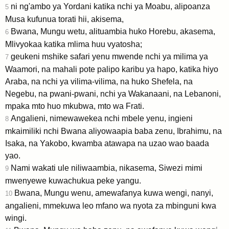
ni ng'ambo ya Yordani katika nchi ya Moabu, alipoanza
5
Musa kufunua torati hii, akisema,
Bwana, Mungu wetu, alituambia huko Horebu, akasema,
6
Mlivyokaa katika mlima huu vyatosha;
geukeni mshike safari yenu mwende nchi ya milima ya
7
Waamori, na mahali pote palipo karibu ya hapo, katika hiyo
Araba, na nchi ya vilima-vilima, na huko Shefela, na
Negebu, na pwani-pwani, nchi ya Wakanaani, na Lebanoni,
mpaka mto huo mkubwa, mto wa Frati.
Angalieni, nimewawekea nchi mbele yenu, ingieni
8
mkaimiliki nchi Bwana aliyowaapia baba zenu, Ibrahimu, na
Isaka, na Yakobo, kwamba atawapa na uzao wao baada
yao.
Nami wakati ule niliwaambia, nikasema, Siwezi mimi
9
mwenyewe kuwachukua peke yangu.
Bwana, Mungu wenu, amewafanya kuwa wengi, nanyi,
10
angalieni, mmekuwa leo mfano wa nyota za mbinguni kwa
wingi.