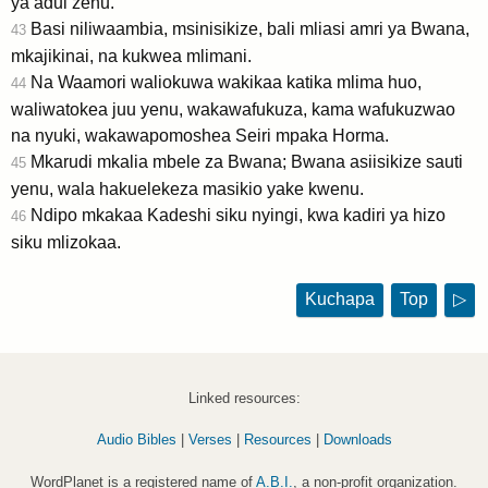
ya adui zenu.
Basi niliwaambia, msinisikize, bali mliasi amri ya Bwana,
43
mkajikinai, na kukwea mlimani.
Na Waamori waliokuwa wakikaa katika mlima huo,
44
waliwatokea juu yenu, wakawafukuza, kama wafukuzwao
na nyuki, wakawapomoshea Seiri mpaka Horma.
Mkarudi mkalia mbele za Bwana; Bwana asiisikize sauti
45
yenu, wala hakuelekeza masikio yake kwenu.
Ndipo mkakaa Kadeshi siku nyingi, kwa kadiri ya hizo
46
siku mlizokaa.
Kuchapa
Top
▷
Linked resources:
Audio Bibles
|
Verses
|
Resources
|
Downloads
WordPlanet is a registered name of
A.B.I.
, a non-profit organization.