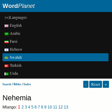
Word
Planet
(+)Languages
English
Arabic
Farsi
Hebrew
Swahili
Turkish
Urdu
-
Reset
+
Search
/
Bibles
/
Index
Nehemia
1
Mlango:
2
3
4
5
6
7
8
9
10
11
12
13