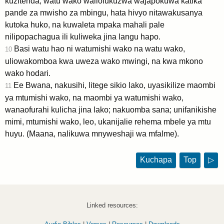
kuzitenda, watu wako waliofukuzwa wajapokuwa katika
pande za mwisho za mbingu, hata hivyo nitawakusanya
kutoka huko, na kuwaleta mpaka mahali pale
nilipopachagua ili kuliweka jina langu hapo.
Basi watu hao ni watumishi wako na watu wako,
10
uliowakomboa kwa uweza wako mwingi, na kwa mkono
wako hodari.
Ee Bwana, nakusihi, litege sikio lako, uyasikilize maombi
11
ya mtumishi wako, na maombi ya watumishi wako,
wanaofurahi kulicha jina lako; nakuomba sana; unifanikishe
mimi, mtumishi wako, leo, ukanijalie rehema mbele ya mtu
huyu. (Maana, nalikuwa mnyweshaji wa mfalme).
Kuchapa
Top
▷
Linked resources: