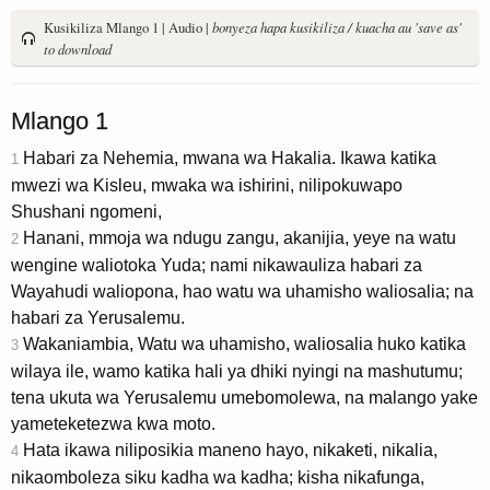
Kusikiliza Mlango 1 | Audio |
bonyeza hapa kusikiliza / kuacha au 'save as'
to download
Mlango 1
Habari za Nehemia, mwana wa Hakalia. Ikawa katika
1
mwezi wa Kisleu, mwaka wa ishirini, nilipokuwapo
Shushani ngomeni,
Hanani, mmoja wa ndugu zangu, akanijia, yeye na watu
2
wengine waliotoka Yuda; nami nikawauliza habari za
Wayahudi waliopona, hao watu wa uhamisho waliosalia; na
habari za Yerusalemu.
Wakaniambia, Watu wa uhamisho, waliosalia huko katika
3
wilaya ile, wamo katika hali ya dhiki nyingi na mashutumu;
tena ukuta wa Yerusalemu umebomolewa, na malango yake
yameteketezwa kwa moto.
Hata ikawa niliposikia maneno hayo, nikaketi, nikalia,
4
nikaomboleza siku kadha wa kadha; kisha nikafunga,