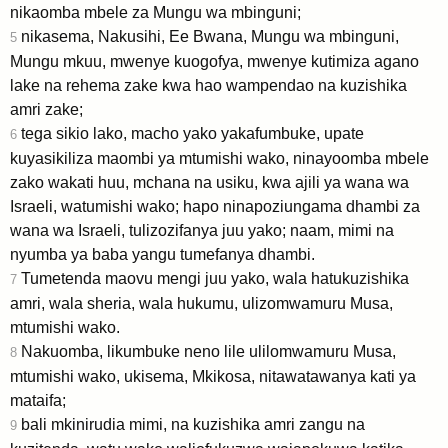
nikaomba mbele za Mungu wa mbinguni;
nikasema, Nakusihi, Ee Bwana, Mungu wa mbinguni,
5
Mungu mkuu, mwenye kuogofya, mwenye kutimiza agano
lake na rehema zake kwa hao wampendao na kuzishika
amri zake;
tega sikio lako, macho yako yakafumbuke, upate
6
kuyasikiliza maombi ya mtumishi wako, ninayoomba mbele
zako wakati huu, mchana na usiku, kwa ajili ya wana wa
Israeli, watumishi wako; hapo ninapoziungama dhambi za
wana wa Israeli, tulizozifanya juu yako; naam, mimi na
nyumba ya baba yangu tumefanya dhambi.
Tumetenda maovu mengi juu yako, wala hatukuzishika
7
amri, wala sheria, wala hukumu, ulizomwamuru Musa,
mtumishi wako.
Nakuomba, likumbuke neno lile ulilomwamuru Musa,
8
mtumishi wako, ukisema, Mkikosa, nitawatawanya kati ya
mataifa;
bali mkinirudia mimi, na kuzishika amri zangu na
9