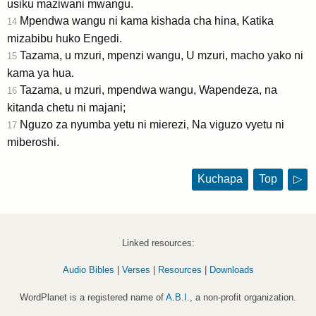
usiku maziwani mwangu.
Mpendwa wangu ni kama kishada cha hina, Katika
14
mizabibu huko Engedi.
Tazama, u mzuri, mpenzi wangu, U mzuri, macho yako ni
15
kama ya hua.
Tazama, u mzuri, mpendwa wangu, Wapendeza, na
16
kitanda chetu ni majani;
Nguzo za nyumba yetu ni mierezi, Na viguzo vyetu ni
17
miberoshi.
Kuchapa
Top
▷
Linked resources:
Audio Bibles
|
Verses
|
Resources
|
Downloads
WordPlanet is a registered name of
A.B.I.
, a non-profit organization.