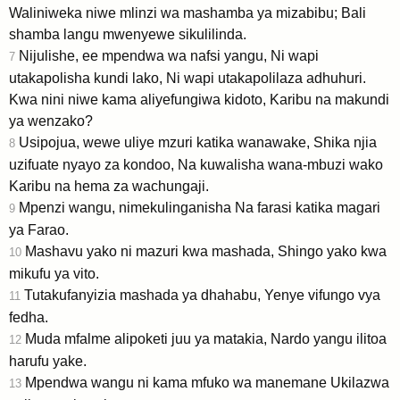
Waliniweka niwe mlinzi wa mashamba ya mizabibu; Bali
shamba langu mwenyewe sikulilinda.
Nijulishe, ee mpendwa wa nafsi yangu, Ni wapi
7
utakapolisha kundi lako, Ni wapi utakapolilaza adhuhuri.
Kwa nini niwe kama aliyefungiwa kidoto, Karibu na makundi
ya wenzako?
Usipojua, wewe uliye mzuri katika wanawake, Shika njia
8
uzifuate nyayo za kondoo, Na kuwalisha wana-mbuzi wako
Karibu na hema za wachungaji.
Mpenzi wangu, nimekulinganisha Na farasi katika magari
9
ya Farao.
Mashavu yako ni mazuri kwa mashada, Shingo yako kwa
10
mikufu ya vito.
Tutakufanyizia mashada ya dhahabu, Yenye vifungo vya
11
fedha.
Muda mfalme alipoketi juu ya matakia, Nardo yangu ilitoa
12
harufu yake.
Mpendwa wangu ni kama mfuko wa manemane Ukilazwa
13