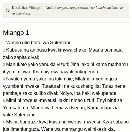
Kusikiliza Mlango 1 | Audio |
bonyeza hapa kusikiliza / kuacha au 'save as'
to download
Mlango 1
Wimbo ulio bora, wa Sulemani.
1
Kubusu na anibusu kwa kinywa chake. Maana pambaja
2
zako zapita divai;
Manukato yako yanukia vizuri; Jina lako ni kama marhamu
3
iliyomiminwa; Kwa hiyo wanawali hukupenda.
Nivute nyuma yako, na tukimbie; Mfalme ameniingiza
4
vyumbani mwake. Tutafurahi na kukushangilia; Tutazinena
pambaja zako kuliko divai; Ndiyo, ina haki wakupende.
Mimi ni mweusi-mweusi, lakini ninao uzuri, Enyi binti za
5
Yerusalemu, Mfano wa hema za Kedari, Kama mapazia
yake Sulemani.
Msinichunguze kwa kuwa ni mweusi-mweusi, Kwa sababu
6
jua limeniunguza. Wana wa mamangu walinikasirikia,