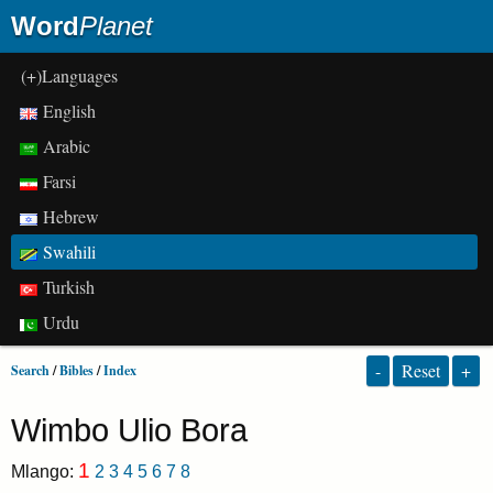
Word
Planet
(+)Languages
English
Arabic
Farsi
Hebrew
Swahili
Turkish
Urdu
-
Reset
+
Search
/
Bibles
/
Index
Wimbo Ulio Bora
1
Mlango:
2
3
4
5
6
7
8