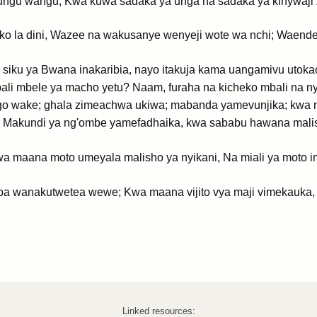
gu wangu; Kwa kuwa sadaka ya unga na sadaka ya kinywaji 
yiko la dini, Wazee na wakusanye wenyeji wote wa nchi; Wae
 siku ya Bwana inakaribia, nayo itakuja kama uangamivu utok
bali mbele ya macho yetu? Naam, furaha na kicheko mbali na
go wake; ghala zimeachwa ukiwa; mabanda yamevunjika; kwa 
 Makundi ya ng'ombe yamefadhaika, kwa sababu hawana mali
a maana moto umeyala malisho ya nyikani, Na miali ya moto im
wanakutwetea wewe; Kwa maana vijito vya maji vimekauka,
Linked resources: