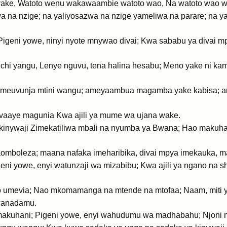
 yake, Watoto wenu wakawaambie watoto wao, Na watoto wao wa
a na nzige; na yaliyosazwa na nzige yameliwa na parare; na y
; Pigeni yowe, ninyi nyote mnywao divai; Kwa sababu ya divai 
nchi yangu, Lenye nguvu, tena halina hesabu; Meno yake ni k
meuvunja mtini wangu; ameyaambua magamba yake kabisa; a
aye magunia Kwa ajili ya mume wa ujana wake.
 kinywaji Zimekatiliwa mbali na nyumba ya Bwana; Hao maku
naomboleza; maana nafaka imeharibika, divai mpya imekauka, 
geni yowe, enyi watunzaji wa mizabibu; Kwa ajili ya ngano na 
o umevia; Nao mkomamanga na mtende na mtofaa; Naam, miti
wanadamu.
makuhani; Pigeni yowe, enyi wahudumu wa madhabahu; Njoni ml