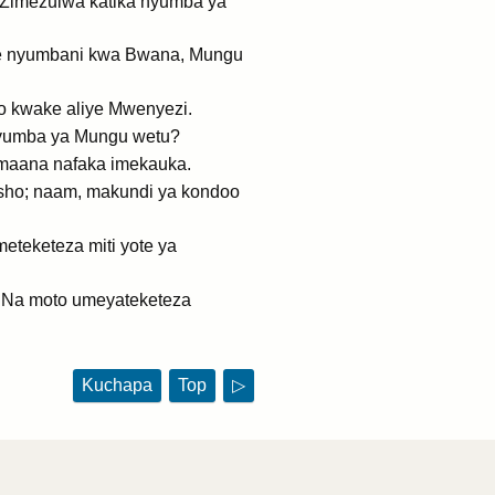
Zimezuiwa katika nyumba ya
nde nyumbani kwa Bwana, Mungu
ao kwake aliye Mwenyezi.
 nyumba ya Mungu wetu?
maana nafaka imekauka.
sho; naam, makundi ya kondoo
eteketeza miti yote ya
 Na moto umeyateketeza
Kuchapa
Top
▷