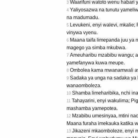
Waarifuni watoto wenu habari
3
Yaliyosazwa na tunutu yameliw
4
na madumadu.
Levukeni, enyi walevi, mkalie
5
vinywa vyenu.
Maana taifa limepanda juu ya 
6
magego ya simba mkubwa.
Ameuharibu mzabibu wangu; a
7
yamefanywa kuwa meupe.
Ombolea kama mwanamwali ava
8
Sadaka ya unga na sadaka ya
9
wanaomboleza.
Shamba limeharibika, nchi i
10
Tahayarini, enyi wakulima; Pi
11
mashamba yamepotea.
Mzabibu umesinyaa, mtini na
12
Maana furaha imekauka katika 
Jikazeni mkaomboleze, enyi 
13