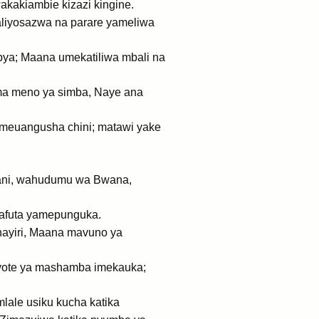
kakiambie kizazi kingine.
aliyosazwa na parare yameliwa
mpya; Maana umekatiliwa mbali na
ama meno ya simba, Naye ana
meuangusha chini; matawi yake
hani, wahudumu wa Bwana,
mafuta yamepunguka.
shayiri, Maana mavuno ya
 yote ya mashamba imekauka;
ale usiku kucha katika