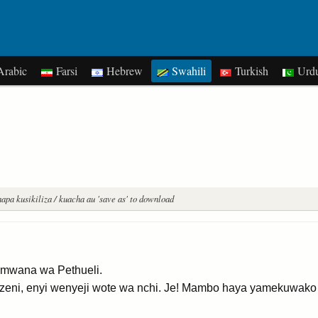
rabic
Farsi
Hebrew
Swahili
Turkish
Urd
apa kusikiliza / kuacha au 'save as' to download
, mwana wa Pethueli.
lizeni, enyi wenyeji wote wa nchi. Je! Mambo haya yamekuwako k