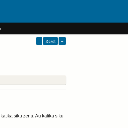
u
-
Reset
+
atika siku zenu, Au katika siku