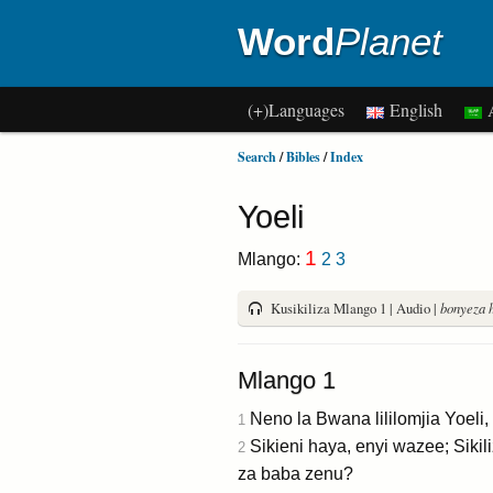
Word
Planet
(+)Languages
English
A
Search
/
Bibles
/
Index
Yoeli
1
Mlango:
2
3
Kusikiliza Mlango 1 | Audio |
bonyeza h
Mlango 1
Neno la Bwana lililomjia Yoeli
1
Sikieni haya, enyi wazee; Siki
2
za baba zenu?