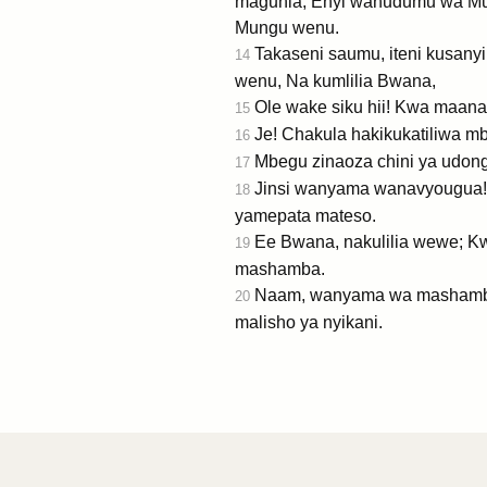
magunia, Enyi wahudumu wa Mun
Mungu wenu.
Takaseni saumu, iteni kusan
14
wenu, Na kumlilia Bwana,
Ole wake siku hii! Kwa maana
15
Je! Chakula hakikukatiliwa m
16
Mbegu zinaoza chini ya udon
17
Jinsi wanyama wanavyougua!
18
yamepata mateso.
Ee Bwana, nakulilia wewe; Kw
19
mashamba.
Naam, wanyama wa mashamba 
20
malisho ya nyikani.