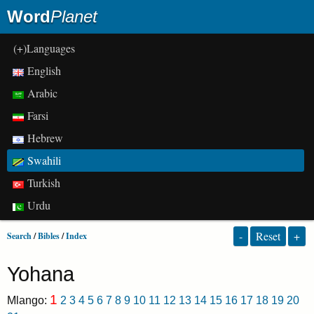
Word
Planet
(+)Languages
English
Arabic
Farsi
Hebrew
Swahili
Turkish
Urdu
-
Reset
+
Search
/
Bibles
/
Index
Yohana
1
Mlango:
2
3
4
5
6
7
8
9
10
11
12
13
14
15
16
17
18
19
20