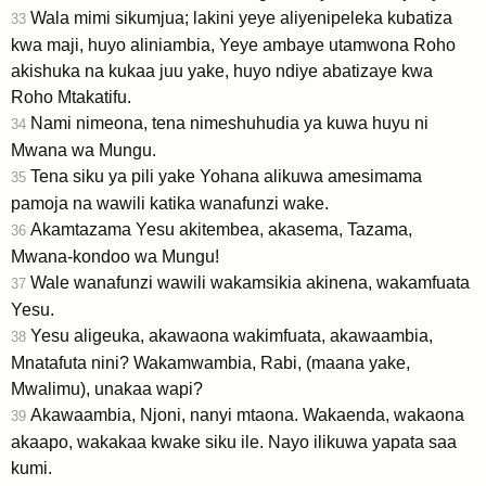
Wala mimi sikumjua; lakini yeye aliyenipeleka kubatiza
33
kwa maji, huyo aliniambia, Yeye ambaye utamwona Roho
akishuka na kukaa juu yake, huyo ndiye abatizaye kwa
Roho Mtakatifu.
Nami nimeona, tena nimeshuhudia ya kuwa huyu ni
34
Mwana wa Mungu.
Tena siku ya pili yake Yohana alikuwa amesimama
35
pamoja na wawili katika wanafunzi wake.
Akamtazama Yesu akitembea, akasema, Tazama,
36
Mwana-kondoo wa Mungu!
Wale wanafunzi wawili wakamsikia akinena, wakamfuata
37
Yesu.
Yesu aligeuka, akawaona wakimfuata, akawaambia,
38
Mnatafuta nini? Wakamwambia, Rabi, (maana yake,
Mwalimu), unakaa wapi?
Akawaambia, Njoni, nanyi mtaona. Wakaenda, wakaona
39
akaapo, wakakaa kwake siku ile. Nayo ilikuwa yapata saa
kumi.