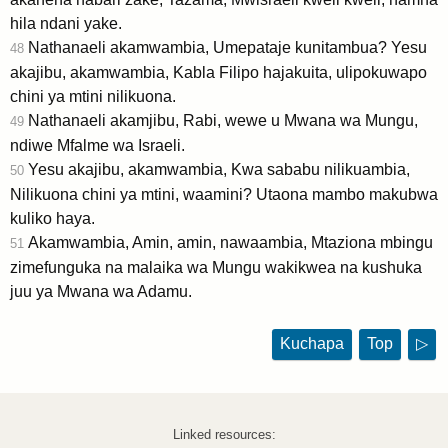
hila ndani yake.
Nathanaeli akamwambia, Umepataje kunitambua? Yesu
48
akajibu, akamwambia, Kabla Filipo hajakuita, ulipokuwapo
chini ya mtini nilikuona.
Nathanaeli akamjibu, Rabi, wewe u Mwana wa Mungu,
49
ndiwe Mfalme wa Israeli.
Yesu akajibu, akamwambia, Kwa sababu nilikuambia,
50
Nilikuona chini ya mtini, waamini? Utaona mambo makubwa
kuliko haya.
Akamwambia, Amin, amin, nawaambia, Mtaziona mbingu
51
zimefunguka na malaika wa Mungu wakikwea na kushuka
juu ya Mwana wa Adamu.
Kuchapa
Top
▷
Linked resources: