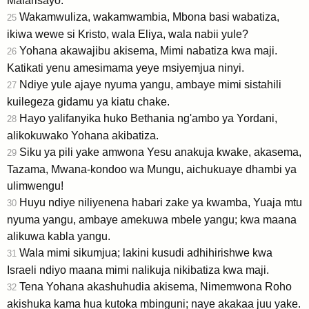
Mafarisayo.
Wakamwuliza, wakamwambia, Mbona basi wabatiza,
25
ikiwa wewe si Kristo, wala Eliya, wala nabii yule?
Yohana akawajibu akisema, Mimi nabatiza kwa maji.
26
Katikati yenu amesimama yeye msiyemjua ninyi.
Ndiye yule ajaye nyuma yangu, ambaye mimi sistahili
27
kuilegeza gidamu ya kiatu chake.
Hayo yalifanyika huko Bethania ng'ambo ya Yordani,
28
alikokuwako Yohana akibatiza.
Siku ya pili yake amwona Yesu anakuja kwake, akasema,
29
Tazama, Mwana-kondoo wa Mungu, aichukuaye dhambi ya
ulimwengu!
Huyu ndiye niliyenena habari zake ya kwamba, Yuaja mtu
30
nyuma yangu, ambaye amekuwa mbele yangu; kwa maana
alikuwa kabla yangu.
Wala mimi sikumjua; lakini kusudi adhihirishwe kwa
31
Israeli ndiyo maana mimi nalikuja nikibatiza kwa maji.
Tena Yohana akashuhudia akisema, Nimemwona Roho
32
akishuka kama hua kutoka mbinguni; naye akakaa juu yake.