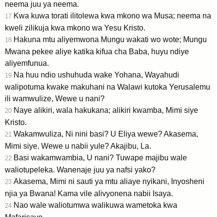
neema juu ya neema.
Kwa kuwa torati ilitolewa kwa mkono wa Musa; neema na
17
kweli zilikuja kwa mkono wa Yesu Kristo.
Hakuna mtu aliyemwona Mungu wakati wo wote; Mungu
18
Mwana pekee aliye katika kifua cha Baba, huyu ndiye
aliyemfunua.
Na huu ndio ushuhuda wake Yohana, Wayahudi
19
walipotuma kwake makuhani na Walawi kutoka Yerusalemu
ili wamwulize, Wewe u nani?
Naye alikiri, wala hakukana; alikiri kwamba, Mimi siye
20
Kristo.
Wakamwuliza, Ni nini basi? U Eliya wewe? Akasema,
21
Mimi siye. Wewe u nabii yule? Akajibu, La.
Basi wakamwambia, U nani? Tuwape majibu wale
22
waliotupeleka. Wanenaje juu ya nafsi yako?
Akasema, Mimi ni sauti ya mtu aliaye nyikani, Inyosheni
23
njia ya Bwana! Kama vile alivyonena nabii Isaya.
Nao wale waliotumwa walikuwa wametoka kwa
24