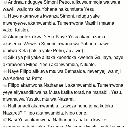
Andrea, nduguye Simoni Petro, alikuwa mmoja wa wale
40
wawili waliomsikia Yohana na kumfuata Yesu.
Huyo akamwona kwanza Simoni, ndugu yake
41
mwenyewe, akamwambia, Tumemwona Masihi (maana
yake, Kristo).
Akampeleka kwa Yesu. Naye Yesu akamtazama,
42
akasema, Wewe u Simoni, mwana wa Yohana; nawe
utaitwa Kefa (tafsiri yake Petro, au Jiwe).
Siku ya pili yake alitaka kuondoka kwenda Galilaya, naye
43
akamwona Filipo. Yesu akamwambia, Nifuate.
Naye Filipo alikuwa mtu wa Bethsaida, mwenyeji wa mji
44
wa Andrea na Petro.
Filipo akamwona Nathanaeli, akamwambia, Tumemwona
45
yeye aliyeandikiwa na Musa katika torati, na manabii, Yesu,
mwana wa Yusufu, mtu wa Nazareti.
Nathanaeli akamwambia, Laweza neno jema kutoka
46
Nazareti? Filipo akamwambia, Njoo uone.
Basi Yesu akamwona Nathanaeli anakuja kwake,
47
akanena habari zake, Tazama, Mwisraeli kweli kweli, hamna