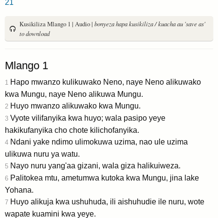
21
Kusikiliza Mlango 1 | Audio |
bonyeza hapa kusikiliza / kuacha au 'save as'
to download
Mlango 1
Hapo mwanzo kulikuwako Neno, naye Neno alikuwako
1
kwa Mungu, naye Neno alikuwa Mungu.
Huyo mwanzo alikuwako kwa Mungu.
2
Vyote vilifanyika kwa huyo; wala pasipo yeye
3
hakikufanyika cho chote kilichofanyika.
Ndani yake ndimo ulimokuwa uzima, nao ule uzima
4
ulikuwa nuru ya watu.
Nayo nuru yang'aa gizani, wala giza halikuiweza.
5
Palitokea mtu, ametumwa kutoka kwa Mungu, jina lake
6
Yohana.
Huyo alikuja kwa ushuhuda, ili aishuhudie ile nuru, wote
7
wapate kuamini kwa yeye.