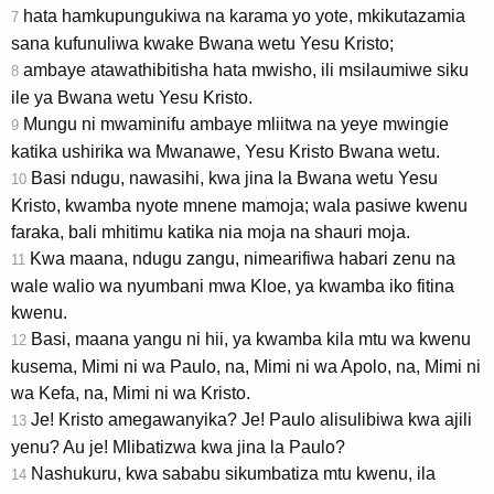
hata hamkupungukiwa na karama yo yote, mkikutazamia
7
sana kufunuliwa kwake Bwana wetu Yesu Kristo;
ambaye atawathibitisha hata mwisho, ili msilaumiwe siku
8
ile ya Bwana wetu Yesu Kristo.
Mungu ni mwaminifu ambaye mliitwa na yeye mwingie
9
katika ushirika wa Mwanawe, Yesu Kristo Bwana wetu.
Basi ndugu, nawasihi, kwa jina la Bwana wetu Yesu
10
Kristo, kwamba nyote mnene mamoja; wala pasiwe kwenu
faraka, bali mhitimu katika nia moja na shauri moja.
Kwa maana, ndugu zangu, nimearifiwa habari zenu na
11
wale walio wa nyumbani mwa Kloe, ya kwamba iko fitina
kwenu.
Basi, maana yangu ni hii, ya kwamba kila mtu wa kwenu
12
kusema, Mimi ni wa Paulo, na, Mimi ni wa Apolo, na, Mimi ni
wa Kefa, na, Mimi ni wa Kristo.
Je! Kristo amegawanyika? Je! Paulo alisulibiwa kwa ajili
13
yenu? Au je! Mlibatizwa kwa jina la Paulo?
Nashukuru, kwa sababu sikumbatiza mtu kwenu, ila
14