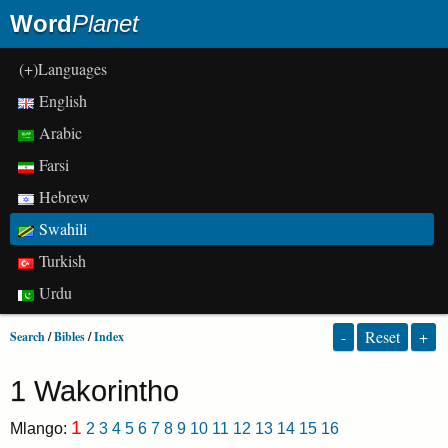
Word
Planet
(+)Languages
English
Arabic
Farsi
Hebrew
Swahili
Turkish
Urdu
-
Reset
+
Search
/
Bibles
/
Index
1 Wakorintho
1
Mlango:
2
3
4
5
6
7
8
9
10
11
12
13
14
15
16