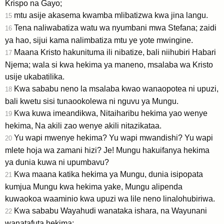
Krispo na Gayo;
mtu asije akasema kwamba mlibatizwa kwa jina langu.
15
Tena naliwabatiza watu wa nyumbani mwa Stefana; zaidi
16
ya hao, sijui kama nalimbatiza mtu ye yote mwingine.
Maana Kristo hakunituma ili nibatize, bali niihubiri Habari
17
Njema; wala si kwa hekima ya maneno, msalaba wa Kristo
usije ukabatilika.
Kwa sababu neno la msalaba kwao wanaopotea ni upuzi,
18
bali kwetu sisi tunaookolewa ni nguvu ya Mungu.
Kwa kuwa imeandikwa, Nitaiharibu hekima yao wenye
19
hekima, Na akili zao wenye akili nitazikataa.
Yu wapi mwenye hekima? Yu wapi mwandishi? Yu wapi
20
mlete hoja wa zamani hizi? Je! Mungu hakuifanya hekima
ya dunia kuwa ni upumbavu?
Kwa maana katika hekima ya Mungu, dunia isipopata
21
kumjua Mungu kwa hekima yake, Mungu alipenda
kuwaokoa waaminio kwa upuzi wa lile neno linalohubiriwa.
Kwa sababu Wayahudi wanataka ishara, na Wayunani
22
wanatafuta hekima;