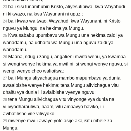
bali sisi tunamhubiri Kristo, aliyesulibiwa; kwa Wayahudi
23
ni kikwazo, na kwa Wayunani ni upuzi;
bali kwao waitwao, Wayahudi kwa Wayunani, ni Kristo,
24
nguvu ya Mungu, na hekima ya Mungu.
Kwa sababu upumbavu wa Mungu una hekima zaidi ya
25
wanadamu, na udhaifu wa Mungu una nguvu zaidi ya
wanadamu.
Maana, ndugu zangu, angalieni mwito wenu, ya kwamba
26
si wengi wenye hekima ya mwilini, si wengi wenye nguvu, si
wengi wenye cheo walioitwa;
bali Mungu aliyachagua mambo mapumbavu ya dunia
27
awaaibishe wenye hekima; tena Mungu alivichagua vitu
dhaifu vya dunia ili aviaibishe vyenye nguvu;
tena Mungu alivichagua vitu vinyonge vya dunia na
28
vilivyodharauliwa, naam, vitu ambavyo haviko, ili
avibatilishe vile vilivyoko;
mwenye mwili awaye yote asije akajisifu mbele za
29
Mungu.