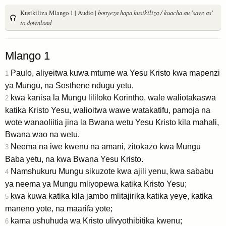
Kusikiliza Mlango 1 | Audio |
bonyeza hapa kusikiliza / kuacha au 'save as'
to download
Mlango 1
Paulo, aliyeitwa kuwa mtume wa Yesu Kristo kwa mapenzi
1
ya Mungu, na Sosthene ndugu yetu,
kwa kanisa la Mungu lililoko Korintho, wale waliotakaswa
2
katika Kristo Yesu, walioitwa wawe watakatifu, pamoja na
wote wanaoliitia jina la Bwana wetu Yesu Kristo kila mahali,
Bwana wao na wetu.
Neema na iwe kwenu na amani, zitokazo kwa Mungu
3
Baba yetu, na kwa Bwana Yesu Kristo.
Namshukuru Mungu sikuzote kwa ajili yenu, kwa sababu
4
ya neema ya Mungu mliyopewa katika Kristo Yesu;
kwa kuwa katika kila jambo mlitajirika katika yeye, katika
5
maneno yote, na maarifa yote;
kama ushuhuda wa Kristo ulivyothibitika kwenu;
6