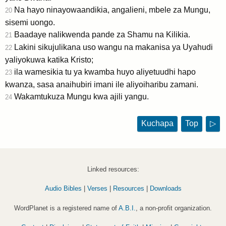
Na hayo ninayowaandikia, angalieni, mbele za Mungu,
20
sisemi uongo.
Baadaye nalikwenda pande za Shamu na Kilikia.
21
Lakini sikujulikana uso wangu na makanisa ya Uyahudi
22
yaliyokuwa katika Kristo;
ila wamesikia tu ya kwamba huyo aliyetuudhi hapo
23
kwanza, sasa anaihubiri imani ile aliyoiharibu zamani.
Wakamtukuza Mungu kwa ajili yangu.
24
Kuchapa
Top
▷
Linked resources:
Audio Bibles
|
Verses
|
Resources
|
Downloads
WordPlanet is a registered name of
A.B.I.
, a non-profit organization.