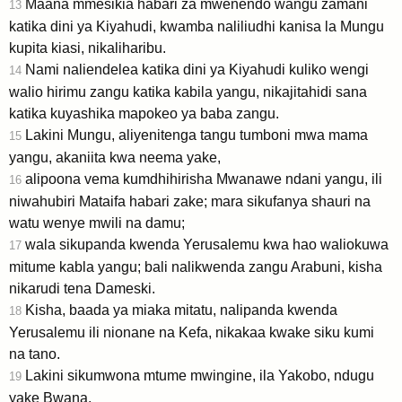
Maana mmesikia habari za mwenendo wangu zamani
13
katika dini ya Kiyahudi, kwamba naliliudhi kanisa la Mungu
kupita kiasi, nikaliharibu.
Nami naliendelea katika dini ya Kiyahudi kuliko wengi
14
walio hirimu zangu katika kabila yangu, nikajitahidi sana
katika kuyashika mapokeo ya baba zangu.
Lakini Mungu, aliyenitenga tangu tumboni mwa mama
15
yangu, akaniita kwa neema yake,
alipoona vema kumdhihirisha Mwanawe ndani yangu, ili
16
niwahubiri Mataifa habari zake; mara sikufanya shauri na
watu wenye mwili na damu;
wala sikupanda kwenda Yerusalemu kwa hao waliokuwa
17
mitume kabla yangu; bali nalikwenda zangu Arabuni, kisha
nikarudi tena Dameski.
Kisha, baada ya miaka mitatu, nalipanda kwenda
18
Yerusalemu ili nionane na Kefa, nikakaa kwake siku kumi
na tano.
Lakini sikumwona mtume mwingine, ila Yakobo, ndugu
19
yake Bwana.