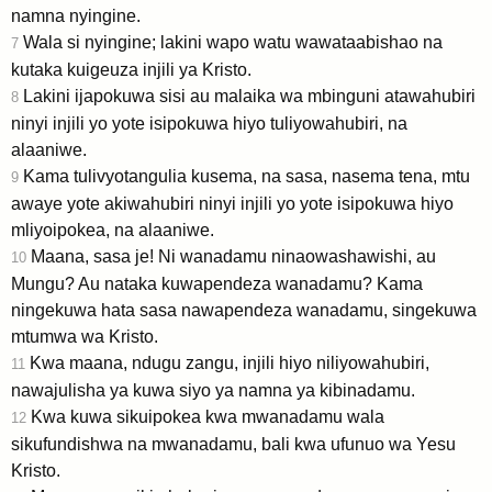
namna nyingine.
Wala si nyingine; lakini wapo watu wawataabishao na
7
kutaka kuigeuza injili ya Kristo.
Lakini ijapokuwa sisi au malaika wa mbinguni atawahubiri
8
ninyi injili yo yote isipokuwa hiyo tuliyowahubiri, na
alaaniwe.
Kama tulivyotangulia kusema, na sasa, nasema tena, mtu
9
awaye yote akiwahubiri ninyi injili yo yote isipokuwa hiyo
mliyoipokea, na alaaniwe.
Maana, sasa je! Ni wanadamu ninaowashawishi, au
10
Mungu? Au nataka kuwapendeza wanadamu? Kama
ningekuwa hata sasa nawapendeza wanadamu, singekuwa
mtumwa wa Kristo.
Kwa maana, ndugu zangu, injili hiyo niliyowahubiri,
11
nawajulisha ya kuwa siyo ya namna ya kibinadamu.
Kwa kuwa sikuipokea kwa mwanadamu wala
12
sikufundishwa na mwanadamu, bali kwa ufunuo wa Yesu
Kristo.