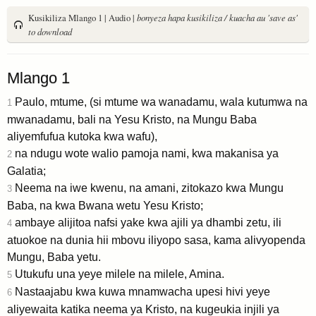
Kusikiliza Mlango 1 | Audio |
bonyeza hapa kusikiliza / kuacha au 'save as'
to download
Mlango 1
Paulo, mtume, (si mtume wa wanadamu, wala kutumwa na
1
mwanadamu, bali na Yesu Kristo, na Mungu Baba
aliyemfufua kutoka kwa wafu),
na ndugu wote walio pamoja nami, kwa makanisa ya
2
Galatia;
Neema na iwe kwenu, na amani, zitokazo kwa Mungu
3
Baba, na kwa Bwana wetu Yesu Kristo;
ambaye alijitoa nafsi yake kwa ajili ya dhambi zetu, ili
4
atuokoe na dunia hii mbovu iliyopo sasa, kama alivyopenda
Mungu, Baba yetu.
Utukufu una yeye milele na milele, Amina.
5
Nastaajabu kwa kuwa mnamwacha upesi hivi yeye
6
aliyewaita katika neema ya Kristo, na kugeukia injili ya