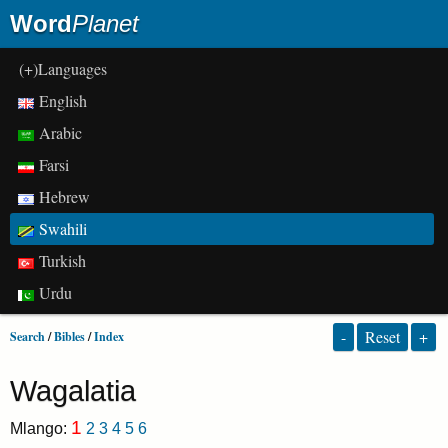
Word
Planet
(+)Languages
English
Arabic
Farsi
Hebrew
Swahili
Turkish
Urdu
-
Reset
+
Search
/
Bibles
/
Index
Wagalatia
1
Mlango:
2
3
4
5
6