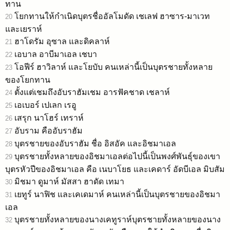
ทาน
โยกทานให้กำเนิดบุตรชื่ออัลโมดัด เชเลฟ ฮาซาร-มาเวท
20
และเยราห์
ฮาโดรัม อุซาล และดิคลาห์
21
เอบาล อาบีมาเอล เชบา
22
โอฟีร์ ฮาวิลาห์ และโยบับ คนเหล่านี้เป็นบุตรชายทั้งหลาย
23
ของโยกทาน
ตั้งแต่เชมถึงอับราฮัมเชม อารฟัคชาด เชลาห์
24
เอเบอร์ เปเลก เรอู
25
เสรุก นาโฮร์ เทราห์
26
อับราม คืออับราฮัม
27
บุตรชายของอับราฮัม ชื่อ อิสอัค และอิชมาเอล
28
บุตรชายทั้งหลายของอิชมาเอลต่อไปนี้เป็นพงศ์พันธุ์ของเขา
29
บุตรหัวปีของอิชมาเอล คือ เนบาโยธ และเคดาร์ อัดบีเอล มิบสัม
มิชมา ดูมาห์ มัสสา ฮาดัด เทมา
30
เยทูร์ นาฟิช และเคเดมาห์ คนเหล่านี้เป็นบุตรชายของอิชมา
31
เอล
บุตรชายทั้งหลายของนางเคทูราห์บุตรชายทั้งหลายของนาง
32