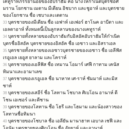
เคทูราห์ภรรยาน้อยของอับราฮัม คือ นางให้กำเนิดบุตรชื่อศิ
มราน โยกชาน เมดาน มีเดียน อิชบาก และชูอาห์ และบุตรชาย
ของโยกชาน ชื่อ เชบาและเดดาน
บุตรชายของมีเดียน ชื่อ เอฟาห์ เอเฟอร์ ฮาโนค อาบีดา และ
33
เอลดาอาห์ ทั้งหมดนี้เป็นลูกหลานของนางเคทูราห์
บุตรชายทั้งหลายของอับราฮัมกับอิสอัคอับราฮัมให้กำเนิด
34
บุตรชื่ออิสอัค บุตรชายของอิสอัค ชื่อ เอซาว และอิสราเอล
บุตรชายทั้งหลายของเอซาวบุตรชายของเอซาว ชื่อ เอลีฟัส
35
เรอูเอล เยอูส ยาลาม และโคราห์
บุตรชายของเอลีฟัส ชื่อ เทมาน โอมาร์ เศฟี กาทาม เคนัส
36
ทิมนาและอามาเลข
บุตรชายของเรอูเอล ชื่อ นาหาท เศ-ราห์ ชัมมาห์ และมิส
37
ซาห์
บุตรชายของเสอีร์ ชื่อ โลทาน โชบาล ศิเบโอน อานาห์ ดี
38
โชน เอเซอร์ และดีชาน
บุตรชายของโลทาน ชื่อ โฮรี และโฮมาม และน้องสาวของ
39
โลทานชื่อทิมนา
บุตรชายของโชบาล ชื่อ เอลียัน มานาฮาท เอบาล เชฟี และ
40
โอนัม บุตรชายของศิเบโอน ชื่อ อัยยาห์ และอานาห์