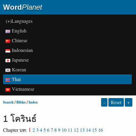
Word
Planet
(+)Languages
English
Chinese
Indonesian
Japanese
Korean
Thai
Vietnamese
-
Reset
+
Search
/
Bibles
/
Index
1 โครินธ์
1
Chapter บท:
2
3
4
5
6
7
8
9
10
11
12
13
14
15
16