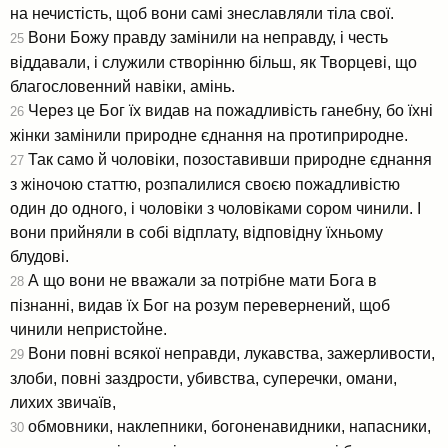
на нечистість, щоб вони самі знеславляли тіла свої.
Вони Божу правду замінили на неправду, і честь
25
віддавали, і служили створінню більш, як Творцеві, що
благословенний навіки, амінь.
Через це Бог їх видав на пожадливість ганебну, бо їхні
26
жінки замінили природне єднання на протиприродне.
Так само й чоловіки, позоставивши природне єднання
27
з жіночою статтю, розпалилися своєю пожадливістю
один до одного, і чоловіки з чоловіками сором чинили. І
вони прийняли в собі відплату, відповідну їхньому
блудові.
А що вони не вважали за потрібне мати Бога в
28
пізнанні, видав їх Бог на розум перевернений, щоб
чинили непристойне.
Вони повні всякої неправди, лукавства, зажерливости,
29
злоби, повні заздрости, убивства, суперечки, омани,
лихих звичаїв,
обмовники, наклепники, богоненавидники, напасники,
30