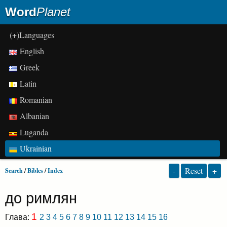
Word
Planet
(+)Languages
English
Greek
Latin
Romanian
Albanian
Luganda
Ukrainian
-
Reset
+
Search
/
Bibles
/
Index
до римлян
1
Глава:
2
3
4
5
6
7
8
9
10
11
12
13
14
15
16