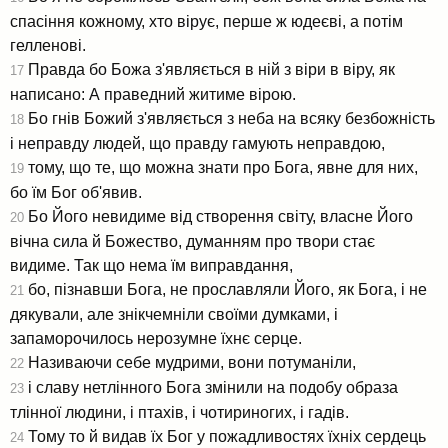
спасіння кожному, хто вірує, перше ж юдеєві, а потім
гелленові.
Правда бо Божа з'являється в ній з віри в віру, як
17
написано: А праведний житиме вірою.
Бо гнів Божий з'являється з неба на всяку безбожність
18
і неправду людей, що правду гамують неправдою,
тому, що те, що можна знати про Бога, явне для них,
19
бо їм Бог об'явив.
Бо Його невидиме від створення світу, власне Його
20
вічна сила й Божество, думанням про твори стає
видиме. Так що нема їм виправдання,
бо, пізнавши Бога, не прославляли Його, як Бога, і не
21
дякували, але знікчемніли своїми думками, і
запаморочилось нерозумне їхнє серце.
Називаючи себе мудрими, вони потуманіли,
22
і славу нетлінного Бога змінили на подобу образа
23
тлінної людини, і птахів, і чотириногих, і гадів.
Тому то й видав їх Бог у пожадливостях їхніх сердець
24