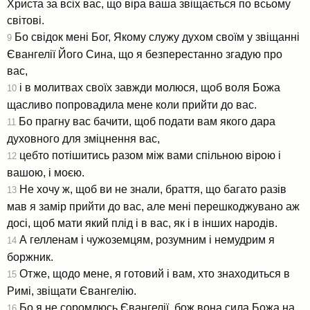
Христа за всіх вас, що віра ваша звіщається по всьому
світові.
Бо свідок мені Бог, Якому служу духом своїм у звіщанні
9
Євангелії Його Сина, що я безперестанно згадую про
вас,
і в молитвах своїх завжди молюся, щоб воля Божа
10
щасливо попровадила мене коли прийти до вас.
Бо прагну вас бачити, щоб подати вам якого дара
11
духовного для зміцнення вас,
цебто потішитись разом між вами спільною вірою і
12
вашою, і моєю.
Не хочу ж, щоб ви не знали, браття, що багато разів
13
мав я замір прийти до вас, але мені перешкоджувано аж
досі, щоб мати який плід і в вас, як і в інших народів.
А гелленам і чужоземцям, розумним і немудрим я
14
боржник.
Отже, щодо мене, я готовий і вам, хто знаходиться в
15
Римі, звіщати Євангелію.
Бо я не соромлюсь Євангелії, бож вона сила Божа на
16