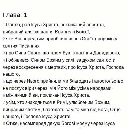
Глава: 1
Павло, раб Ісуса Христа, покликаний апостол,
1
вибраний для звіщання Євангелії Божої,
яке Він перед тим приобіцяв через Своїх пророків у
2
святих Писаннях,
про Сина Свого, що тілом був із насіння Давидового,
3
і об'явився Сином Божим у силі, за духом святости,
4
через воскресення з мертвих, про Ісуса Христа, Господа
нашого,
що через Нього прийняли ми благодать і апостольство
5
на послух віри через Ім'я Його між усіма народами,
між якими й ви, покликані Ісуса Христа,
6
усім, хто знаходиться в Римі, улюбленим Божим,
7
вибраним святим, благодать вам та мир від Бога, Отця
нашого, і Господа Ісуса Христа!
Отже, насамперед дякую Богові моєму через Ісуса
8