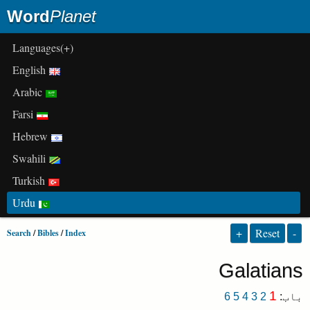
Word
Planet
(+)Languages
English
Arabic
Farsi
Hebrew
Swahili
Turkish
Urdu
+
Reset
-
Search
/
Bibles
/
Index
Galatians
1
باب
:
2
3
4
5
6