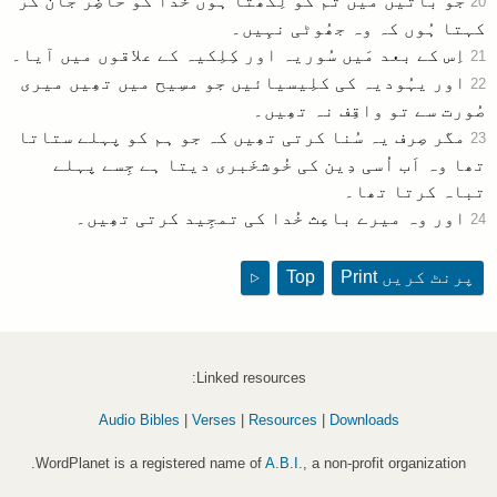
جو باتیں مَیں تُم کو لِکھتا ہُوں خُدا کو حاضِر جان کر
20
کہتا ہُوں کہ وہ جھُوٹی نہِیں۔
اِس کے بعد مَیں سُوریہ اور کِلِکیہ کے علاقوں میں آیا۔
21
اور یہُودیہ کی کلِیسیائیں جو مسِیح میں تھِیں میری
22
صُورت سے تو واقِف نہ تھِیں۔
مگر صِرف یہ سُنا کرتی تھِیں کہ جو ہم کو پہلے ستاتا
23
تھا وہ اَب اُسی دِین کی خُوشخَبری دیتا ہے جِسے پہلے
تباہ کرتا تھا۔
اور وہ میرے باعِث خُدا کی تمجِید کرتی تھِیں۔
24
پرنٹ کریں
Print
Top
▷
Linked resources:
Audio Bibles
|
Verses
|
Resources
|
Downloads
WordPlanet is a registered name of
A.B.I.
, a non-profit organization.