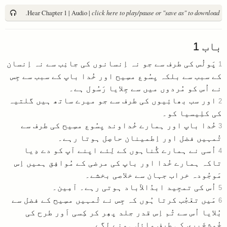
Hear Chapter 1 | Audio |
click here to play/pause or "save as" to download.
باب
1
پَولُس کی طرف سے جو نہ اِنسانوں کی جانِب سے نہ اِنسان
1
کے سبب سے بلکہ یِسُوع مسِیح اور خُدا باپ کے سبب سے جِس
نے اُس کو مُردوں میں سے جِلایا رَسُول ہے۔
اور سب بھائِیوں کی طرف سے جو میرے ساتھ ہیں گلتیہ
2
کی کلِیسیا کو۔
خُدا باپ اور ہمارے خُداوند یِسُوع مسِیح کی طرف سے
3
تُمہیں فضل اور اِطمینان حاصِل ہوتا رہے۔
اُسی نے ہمارے گُناہوں کے لِئے اپنے آپ کو دے دِیا
4
تاکہ ہمارے خُدا اور باپ کی مرضی کے مُوافِق ہمیں اِس
مَوجُودہ خراب جہان سے خلاصی بخشے۔
اُس کی تمجِید ابدُالآباد ہوتی رہے۔ آمِین۔
5
مَیں تعّجُب کرتا ہُوں کہ جِس نے تُمہیں مسِیح کے فضل سے
6
بُلایا اُس سے تُم اِس قدر جلد پھِر کر کِسی اَور طرح کی
خُوشخَبری کی طرف مائِل ہونے لگے۔