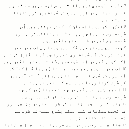
مگر وہ دُوسری نہِیں البتہ بعض اَیسے ہیں جو تُمہیں
7
گھبرا دیتے ہیں اور مسِیح کی خُوشخَبری کو بِگاڑنا
چاہتے ہیں۔
لیکِن اگر ہم یا آسمان کا کوئی فرِشتہ بھی اُس
8
خُوشخَبری کے سِوا جو ہم نے تُمہیں سُنائی کوئی اَور
خُوشخَبری تُمہیں سُنائے تو ملعُون ہو۔
جَیسا ہم پیشتر کہہ چُکے ہیں وَیسا ہی اَب مَیں پھِر
9
کہتا ہُوں کہ اُس خُوشخَبری کے سِوا جو تُم نے قُبُول کی تھی
اگر کوئی تُمہیں اَور خُوشخَبری سُناتا ہے تو ملعُون ہو۔
اب مَیں آدمِیوں کو دوست بناتا ہُوں یا خُدا کو؟ کیا
10
آدمِیوں کو خُوش کرنا چاہتا ہُوں؟ اگر اَب تک آدمِیوں
کو خُوش کرتا رہتا تو مسِیح کا بندہ نہ ہوتا۔
اَے بھائِیو! مَیں تُمہیں جتائے دیتا ہُوں کہ جو
11
خُوشخَبری مَیں نے سُنائی وہ اِنسان کی سی نہِیں۔
کِیُونکہ وہ مُجھے اِنسان کی طرف سے نہِیں پہُنچی اور
12
نہ مُجھے سِیکھائی گئی بلکہ یِسُوع مسِیح کی طرف سے
مُجھے اُس کا مُکاشفہ ہُؤا۔
چُنانچہ یہُودی طرِیق میں جو پہلے میرا چال چلن تھا
13