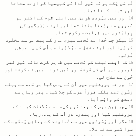
تُم سُن چُکے ہو کہ مَیں خُدا کی کلِیسیا کو ازحد ستاتا
اور تباہ کرتا تھا۔
اور مَیں یہُودی طرِیق میں اپنی قَوم کے اکثر ہم
14
عُمروں سے بڑھتا جاتا تھا اور اپنے بُزُرگوں کی
رِوایَتوں میں نِہایت سرگرم تھا۔
لیکِن جِس خُدا نے مُجھے میری ماں کے پیٹ ہی سے مخصُوص
15
کر لِیا اور اپنے فضل سے بُلا لِیا جب اُس کی یہ مرضی
ہُوئی۔
کہ اپنے بَیٹے کو مُجھے میں ظاہِر کرے تاکہ مَیں غَیر
16
قَوموں میں اُس کی خُوشخَبری دُوں تو نہ مَیں نے گوشت اور
خُون سے صلاح لی۔
اور نہ یروشلِیم میں اُن کے پاس گیا جو مُجھ سے پہلے
17
رَسُول تھے بلکہ فوراً عرب کو چلا گیا۔ پھِر وہاں سے
دمِشق کو واپَس آیا۔
پھِر تِین برس کے بعد مَیں کیفا سے مُلاقات کرنے کو
18
یروشلِیم گیا اور پندرہ دِن اُس کے پاس رہا۔
مگر اَور رَسُولوں میں سے خُداوند کے بھائِی یَعقُوب کے
19
سِوا کِسی سے نہ مِلا۔