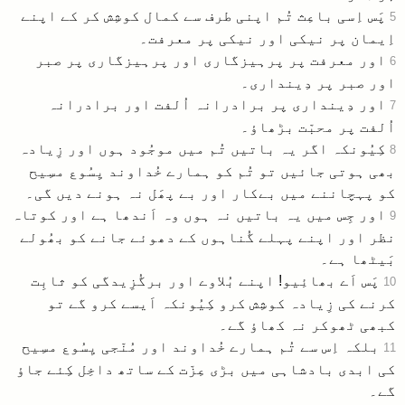
پَس اِسی باعِث تُم اپنی طرف سے کمال کوشِش کر کے اپنے
5
اِیمان پر نیکی اور نیکی پر معرفت۔
اور معرفت پر پرہیزگاری اور پرہیزگاری پر صبر
6
اور صبر پر دِینداری۔
اور دِینداری پر برادرانہ اُلفت اور برادرانہ
7
اُلفت پر محبّت بڑھاؤ۔
کِیُونکہ اگر یہ باتیں تُم میں موجُود ہوں اور زِیادہ
8
بھی ہوتی جائیں تو تُم کو ہمارے خُداوند یِسُوع مسِیح
کو پہچاننے میں بےکار اور بے پھَل نہ ہونے دیں گی۔
اور جِس میں یہ باتیں نہ ہوں وہ اَندھا ہے اور کوتاہ
9
نظر اور اپنے پہلے گُناہوں کے دھوئے جانے کو بھُولے
بَیٹھا ہے۔
پَس اَے بھائِیو! اپنے بُلاوے اور برگُزِیدگی کو ثابِت
10
کرنے کی زِیادہ کوشِش کرو کِیُونکہ اَیسے کرو گے تو
کبھی ٹھوکر نہ کھاؤ گے۔
بلکہ اِس سے تُم ہمارے خُداوند اور مُنّجی یِسُوع مسِیح
11
کی ابدی بادشاہی میں بڑی عِزّت کے ساتھ داخِل کِئے جاؤ
گے۔