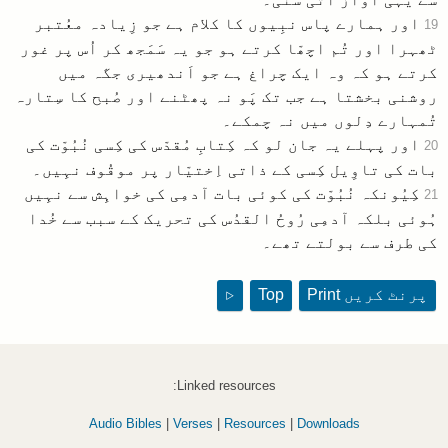
اور ہمارے پاس نبِیوں کا کلام ہے جو زِیادہ معُتبر
19
ٹھہرا اور تُم اچھّا کرتے ہو جو یہ سَمَجھ کر اُس پر غور
کرتے ہو کہ وہ ایک چراغ ہے جو اَندھیری جگہ میں
روشنی بخشتا ہے جب تک پَو نہ پھٹنے اور صُبح کا سِتارہ
تُمہارے دِلوں میں نہ چمکے۔
اور پہلے یہ جان لو کہ کِتابِ مُقدّس کی کِسی نُبُوّت کی
20
بات کی تاوِیل کِسی کے ذاتی اِختیّار پر موقُوف نہِیں۔
کِیُونکہ نُبُوّت کی کوئی بات آدمِی کی خواہِش سے نہِیں
21
ہُوئی بلکہ آدمِی رُوحُ القدُس کی تحریک کے سبب سے خُدا
کی طرف سے بولتے تھے۔
پرنٹ کریں
Print
Top
▷
Linked resources:
Audio Bibles
|
Verses
|
Resources
|
Downloads