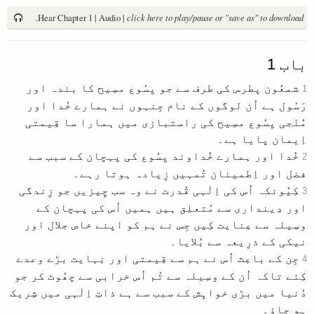
Hear Chapter 1 | Audio |
click here to play/pause or "save as" to download.
باب
1
شمعُون پطرس کی طرف سے جو یِسُوع مسِیح کا بندہ اور
1
رَسُول ہے اُن لوگوں کے نام جِنہوں نے ہمارے خُدا اور
مُنّجی یِسُوع مسِیح کی راستبازی میں ہمارا سا قِیمتی
اِیمان پایا ہے۔
خُدا اور ہمارے خُداوند یِسُوع کی پہچان کے سبب سے
2
فضل اور اِطمینان تُمہیں زِیادہ ہوتا رہے۔
کِیُونکہ اُس کی اِلٰہی قُدرت نے وہ سب چِیزیں جو زِندگی
3
اور دِینداری سے مُتعلِق ہیں ہمیں اُس کی پہچان کے
وسِیلہ سے عِنایت کِیں جِس نے ہم کو اپنے خاص جلال اور
نیکی کے ذرِیعہ سے بُلایا۔
جِن کے باعِث اُس نے ہم سے قِیمتی اور نِہایت بڑے وعدے
4
کِئے تاکہ اُن کے وسِیلہ سے تُم اُس خرابی سے چھُوٹ کر جو
دُنیا میں بڑی خواہِش کے سبب سے ہے ذاتِ اِلٰہی میں شِریک
ہو جاؤ۔