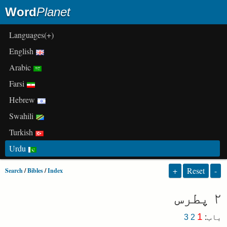
Word
Planet
(+)Languages
English
Arabic
Farsi
Hebrew
Swahili
Turkish
Urdu
+
Reset
-
Search
/
Bibles
/
Index
۲ پطرس
1
باب
:
2
3