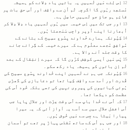
اِس لِئے مَیں تُمہیں یہ باتیں یاد دِلانے کو ہمیشہ
12
مُستعِد رہُوں گا اگرچہ تُم اُن سے واقِف اور اُس حق بات پر
قائِم ہو جاؤ جو تُمہیں حاصِل ہے۔
اور جب تک میں اِس خیمہ میں ہُوں تُمہیں یاد دِلا دِلا کر
13
اُبھارنا اپنے اُوپر واجِب سَمَجھتا ہُوں۔
کِیُونکہ ہمارے خُداوند یِسُوع مسِیح کے بتانے کے
14
مُوافِق مُجھے معلُوم ہے کہ میرے خیمہ کے گِرائے جانے
کا وقت جلد آنے والا ہے۔
پَس مَیں اَیسی کوشِش کرُوں گا کہ میرے اِنتِقال کے بعد
15
تُم اِن باتوں کو ہمیشہ یاد رکھ سکو۔
کِیُونکہ جب ہم نے تُمہیں اپنے خُداوند یِسُوع مسِیح کی
16
قُدرت اور آمد سے واقِف کِیا تھا تو دغابازی کی گھڑی
ہُوئی کہانیوں کی پیروی نہِیں کی تھی بلکہ خُود اُس کی
عظمت کو دیکھا تھا۔
کہ اُس نے خُدا باپ سے اُس وقت عِزّت اور جلال پایا جب
17
اُس افضل جلال میں سے اُسے یہ آواز آئی کہ یہ میرا
پیارا بَیٹا ہے جِس سے مَیں خُوش ہُوں۔
اور جب ہم اُس کے ساتھ مُقدّس پہاڑ پر تھے تو آسمان
18
سے یہی آواز آتی سُنی۔