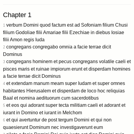
Chapter 1
verbum Domini quod factum est ad Sofoniam filium Chusi
1
filium Godoliae filii Amariae filii Ezechiae in diebus Iosiae
filii Amon regis Iuda
congregans congregabo omnia a facie terrae dicit
2
Dominus
congregans hominem et pecus congregans volatile caeli et
3
pisces maris et ruinae impiorum erunt et disperdam homines
a facie terrae dicit Dominus
et extendam manum meam super Iudam et super omnes
4
habitantes Hierusalem et disperdam de loco hoc reliquias
Baal et nomina aedituorum cum sacerdotibus
et eos qui adorant super tecta militiam caeli et adorant et
5
iurant in Domino et iurant in Melchom
et qui avertuntur de post tergum Domini et qui non
6
quaesierunt Dominum nec investigaverunt eum