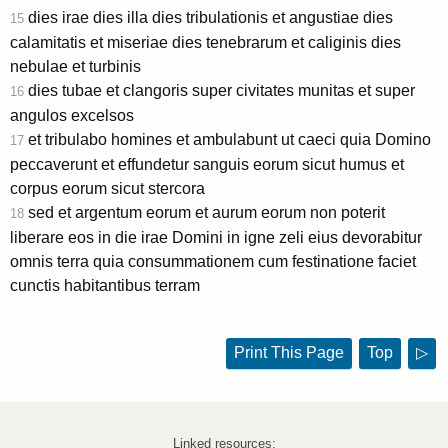
dies irae dies illa dies tribulationis et angustiae dies
15
calamitatis et miseriae dies tenebrarum et caliginis dies
nebulae et turbinis
dies tubae et clangoris super civitates munitas et super
16
angulos excelsos
et tribulabo homines et ambulabunt ut caeci quia Domino
17
peccaverunt et effundetur sanguis eorum sicut humus et
corpus eorum sicut stercora
sed et argentum eorum et aurum eorum non poterit
18
liberare eos in die irae Domini in igne zeli eius devorabitur
omnis terra quia consummationem cum festinatione faciet
cunctis habitantibus terram
Print This Page
Top
▷
Linked resources: