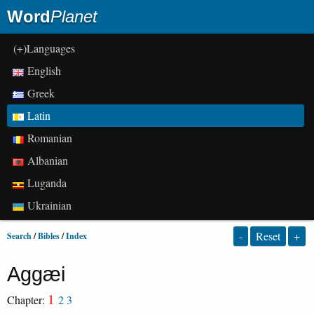
Word
Planet
(+)Languages
English
Greek
Latin
Romanian
Albanian
Luganda
Ukrainian
-
Reset
+
Search
/
Bibles
/
Index
Aggæi
1
Chapter:
2
3