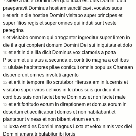
silete a facie Domini Dei quia iuxta est dies Domini quia
7
praeparavit Dominus hostiam sanctificavit vocatos suos
et erit in die hostiae Domini visitabo super principes et
8
super filios regis et super omnes qui induti sunt veste
peregrina
et visitabo omnem qui arroganter ingreditur super limen in
9
die illa qui conplent domum Domini Dei sui iniquitate et dolo
et erit in die illa dicit Dominus vox clamoris a porta
10
Piscium et ululatus a secunda et contritio magna a collibus
ululate habitatores pilae conticuit omnis populus Chanaan
11
disperierunt omnes involuti argento
et erit in tempore illo scrutabor Hierusalem in lucernis et
12
visitabo super viros defixos in fecibus suis qui dicunt in
cordibus suis non faciet bene Dominus et non faciet male
et erit fortitudo eorum in direptionem et domus eorum in
13
desertum et aedificabunt domos et non habitabunt et
plantabunt vineas et non bibent vinum earum
iuxta est dies Domini magnus iuxta et velox nimis vox diei
14
Domini amara tribulabitur ibi fortis