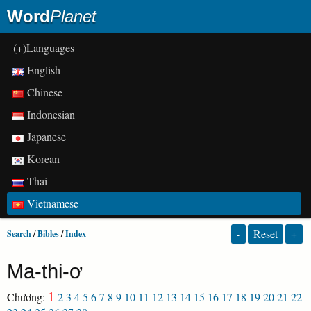
Word
Planet
(+)Languages
English
Chinese
Indonesian
Japanese
Korean
Thai
Vietnamese
-
Reset
+
Search
/
Bibles
/
Index
Ma-thi-ơ
1
Chương:
2
3
4
5
6
7
8
9
10
11
12
13
14
15
16
17
18
19
20
21
22