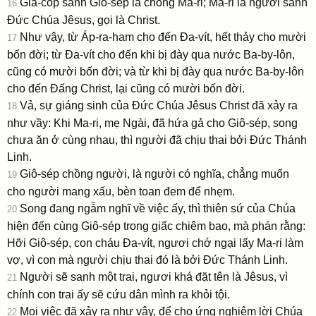
Gia-cốp sanh Giô-sép là chồng Ma-ri; Ma-ri là người sanh
16
Ðức Chúa Jêsus, gọi là Christ.
Như vậy, từ Áp-ra-ham cho đến Ða-vít, hết thảy cho mười
17
bốn đời; từ Ða-vít cho đến khi bị đày qua nước Ba-by-lôn,
cũng có mười bốn đời; và từ khi bị đày qua nước Ba-by-lôn
cho đến Ðấng Christ, lại cũng có mười bốn đời.
Vả, sự giáng sinh của Ðức Chúa Jêsus Christ đã xảy ra
18
như vầy: Khi Ma-ri, mẹ Ngài, đã hứa gả cho Giô-sép, song
chưa ăn ở cùng nhau, thì người đã chịu thai bởi Ðức Thánh
Linh.
Giô-sép chồng người, là người có nghĩa, chẳng muốn
19
cho người mang xấu, bèn toan đem để nhẹm.
Song đang ngẫm nghĩ về việc ấy, thì thiên sứ của Chúa
20
hiện đến cùng Giô-sép trong giấc chiêm bao, mà phán rằng:
Hỡi Giô-sép, con cháu Ða-vít, ngươi chớ ngại lấy Ma-ri làm
vợ, vì con mà người chịu thai đó là bởi Ðức Thánh Linh.
Người sẽ sanh một trai, ngươi khá đặt tên là Jêsus, vì
21
chính con trai ấy sẽ cứu dân mình ra khỏi tội.
Mọi việc đã xảy ra như vậy, để cho ứng nghiệm lời Chúa
22