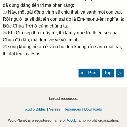
đã dùng đấng tiên tri mà phán rằng:
Nầy, một gái đồng trinh sẽ chịu thai, và sanh một con trai,
23
Rồi người ta sẽ đặt tên con trai đó là Em-ma-nu-ên; nghĩa là:
Ðức Chúa Trời ở cùng chúng ta.
Khi Giô-sép thức dậy rồi, thì làm y như lời thiên sứ của
24
Chúa đã dặn, mà đem vợ về với mình;
song không hề ăn ở với cho đến khi người sanh một trai,
25
thì đặt tên là Jêsus.
in - Print
Top
▷
Linked resources:
Audio Bibles
|
Verses
|
Resources
|
Downloads
WordPlanet is a registered name of
A.B.I.
, a non-profit organization.