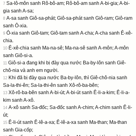
Sa-lô-môn sanh Rô-bô-am; Rô-bô-am sanh A-bi-gia; A-bi-
7
gia sanh A-sa;
A-sa sanh Giô-sa-phát; Giô-sa-phát sanh Giô-ram; Giô-ram
8
sanh Ô-xia.
Ô-xia sanh Giô-tam; Giô-tam sanh A-cha; A-cha sanh Ê-xê-
9
chia.
Ê-xê-chia sanh Ma-na-sê; Ma-na-sê sanh A-môn; A-môn
10
sanh Giô-si-a.
Giô-si-a đang khi bị đày qua nước Ba-by-lôn sanh Giê-
11
chô-nia và anh em người.
Khi đã bị đày qua nước Ba-by-lôn, thì Giê-chô-nia sanh
12
Sa-la-thi-ên; Sa-la-thi-ên sanh Xô-rô-ba-bên;
Xô-rô-ba-bên sanh A-bi-út; A-bi-út sanh Ê-li-a-kim; Ê-li-a-
13
kim sanh A-xô.
A-xô sanh Sa-đốc; Sa-đốc sanh A-chim; A-chim sanh Ê-li-
14
út;
Ê-li-út sanh Ê-lê-a-xa; Ê-lê-a-xa sanh Ma-than; Ma-than
15
sanh Gia-cốp;