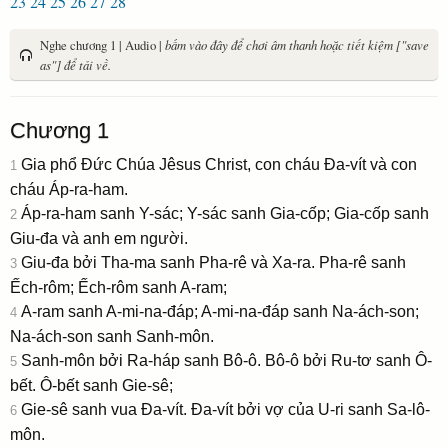
23
24
25
26
27
28
Nghe chương 1 | Audio |
bấm vào đây để chơi âm thanh hoặc tiết kiệm ["save
as"] để tải về.
Chương 1
Gia phổ Ðức Chúa Jêsus Christ, con cháu Ða-vít và con
1
cháu Áp-ra-ham.
Áp-ra-ham sanh Y-sác; Y-sác sanh Gia-cốp; Gia-cốp sanh
2
Giu-đa và anh em người.
Giu-đa bởi Tha-ma sanh Pha-rê và Xa-ra. Pha-rê sanh
3
Ếch-rôm; Ếch-rôm sanh A-ram;
A-ram sanh A-mi-na-đáp; A-mi-na-đáp sanh Na-ách-son;
4
Na-ách-son sanh Sanh-môn.
Sanh-môn bởi Ra-háp sanh Bô-ô. Bô-ô bởi Ru-tơ sanh Ô-
5
bết. Ô-bết sanh Gie-sê;
Gie-sê sanh vua Ða-vít. Ða-vít bởi vợ của U-ri sanh Sa-lô-
6
môn.