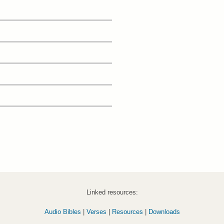
Linked resources:
Audio Bibles
|
Verses
|
Resources
|
Downloads