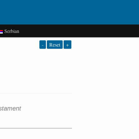
Serbian
-
Reset
+
stament