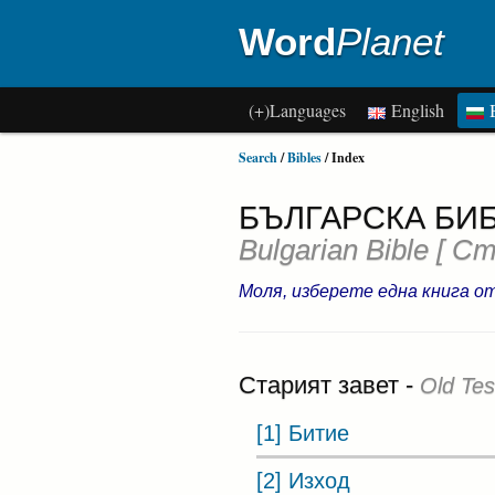
Word
Planet
(+)Languages
English
B
Search
/
Bibles
/ Index
БЪЛГАРСКА БИБ
Bulgarian Bible
[ Ст
Моля, изберете една книга о
Старият завет -
Old Te
[1] Битие
[2] Изход