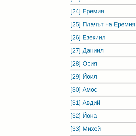
[24] Еремия
[25] Плачът на Еремия
[26] Езекиил
[27] Даниил
[28] Осия
[29] Йоил
[30] Амос
[31] Авдий
[32] Йона
[33] Михей