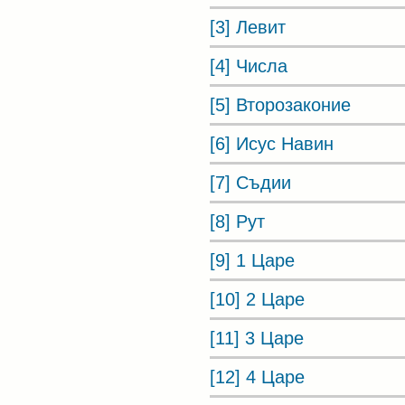
[3] Левит
[4] Числа
[5] Второзаконие
[6] Исус Навин
[7] Съдии
[8] Рут
[9] 1 Царе
[10] 2 Царе
[11] 3 Царе
[12] 4 Царе