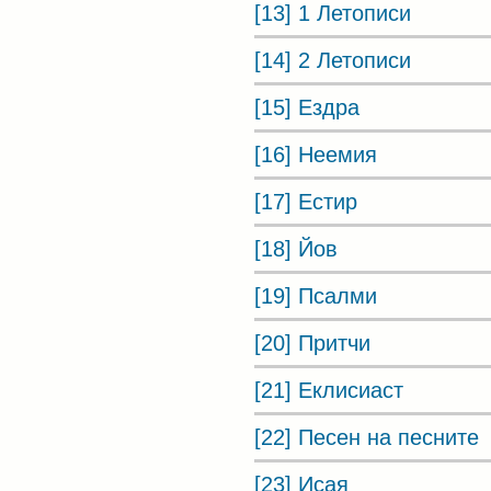
[13] 1 Летописи
[14] 2 Летописи
[15] Ездра
[16] Неемия
[17] Естир
[18] Йов
[19] Псалми
[20] Притчи
[21] Еклисиаст
[22] Песен на песните
[23] Исая