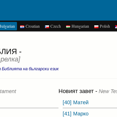
ulgarian
Croatian
Czech
Hungarian
Polish
ЛИЯ -
релка]
т Библията на български език
Новият завет -
stament
New Te
[40] Матей
[41] Марко