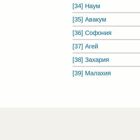
[34] Наум
[35] Авакум
[36] Софония
[37] Агей
[38] Захария
[39] Малахия