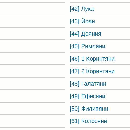
[42] Лука
[43] Йоан
[44] Деяния
[45] Римляни
[46] 1 Коринтяни
[47] 2 Коринтяни
[48] Галатяни
[49] Ефесяни
[50] Филипяни
[51] Колосяни