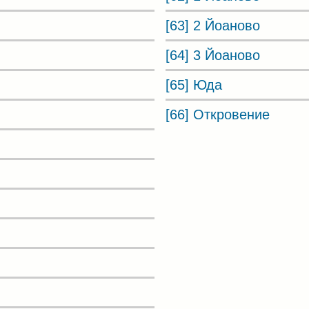
[63] 2 Йоаново
[64] 3 Йоаново
[65] Юда
[66] Откровение