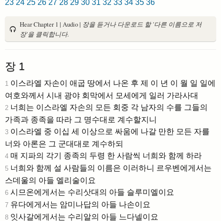
23
24
25
26
27
28
29
30
31
32
33
34
35
36
Hear Chapter 1 | Audio |
장을 듣거나 다운로드 할 '다른 이름으로 저
장'을 클릭합니다.
장 1
이스라엘 자손이 애굽 땅에서 나온 후 제 이 년 이 월 일 일에
1
여호와께서 시내 광야 회막에서 모세에게 일러 가라사대
너희는 이스라엘 자손의 모든 회중 각 남자의 수를 그들의
2
가족과 종족을 따라 그 명수대로 계수할지니
이스라엘 중 이십 세 이상으로 싸움에 나갈 만한 모든 자를
3
너와 아론은 그 군대대로 계수하되
매 지파의 각기 종족의 두령 한 사람씩 너희와 함께 하라
4
너희와 함께 설 사람들의 이름은 이러하니 르우벤에게서는
5
스데울의 아들 엘리술이요
시므온에게서는 수리삿대의 아들 슬루미엘이요
6
유다에게서는 암미나답의 아들 나손이요
7
잇사갈에게서는 수리알의 아들 느다넬이요
8