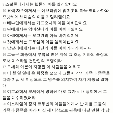
스불론에게서는 헬론의 아들 엘리압이요
9
요셉 자손에게서는 에브라임에 암미훗의 아들 엘리사마와
10
므낫세에 브다술의 아들 가말리엘이요
베냐민에게서는 기드오니의 아들 아비단이요
11
단에게서는 암미삿대의 아들 아히에셀이요
12
아셀에게서는 오그란의 아들 바기엘이요
13
갓에게서는 드우엘의 아들 엘리아삽이요
14
납달리에게서는 에난의 아들 아히라니라 하시니
15
그들은 회중에서 부름을 받은 자요 그 조상 지파의 족장으
16
로서 이스라엘 천만인의 두령이라
모세와 아론이 지명된 이 사람들을 데리고
17
이 월 일 일에 온 회중을 모으니 그들이 각기 가족과 종족을
18
따라 이십 세 이상으로 그 명수를 의지하여 자기 계통을 말하
매
여호와께서 모세에게 명하신 대로 그가 시내 광야에서 그
19
들을 계수하였더라
이스라엘의 장자 르우벤의 아들들에게서 난 자를 그들의
20
가족과 종족을 따라 이십 세 이상으로 싸움에 나갈 만한 각 남