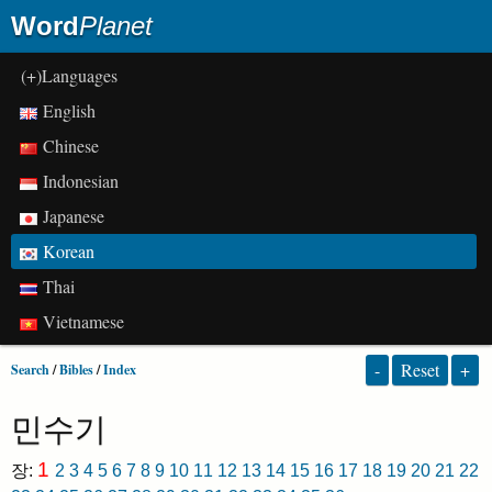
Word
Planet
(+)Languages
English
Chinese
Indonesian
Japanese
Korean
Thai
Vietnamese
-
Reset
+
Search
/
Bibles
/
Index
민수기
1
장:
2
3
4
5
6
7
8
9
10
11
12
13
14
15
16
17
18
19
20
21
22