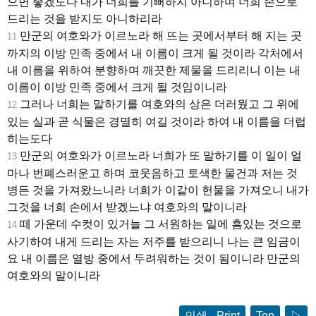
으면 좋겠도다 내가 너희를 기뻐하지 아니하며 너희 손으로
드리는 것을 받지도 아니하리라
만군의 여호와가 이르노라 해 뜨는 곳에서부터 해 지는 곳
11
까지의 이방 민족 중에서 내 이름이 크게 될 것이라 각처에서
내 이름을 위하여 분향하며 깨끗한 제물을 드리리니 이는 내
이름이 이방 민족 중에서 크게 될 것임이니라
그러나 너희는 말하기를 여호와의 상은 더러웠고 그 위에
12
있는 실과 곧 식물은 경멸히 여길 것이라 하여 내 이름을 더럽
히는도다
만군의 여호와가 이르노라 너희가 또 말하기를 이 일이 얼
13
마나 번폐스러운고 하며 코웃음하고 토색한 물건과 저는 것
병든 것을 가져왔느니라 너희가 이같이 헌물을 가져오니 내가
그것을 너희 손에서 받겠느냐 여호와의 말이니라
떼 가운데 수컷이 있거늘 그 서원하는 일에 흠있는 것으로
14
사기하여 내게 드리는 자는 저주를 받으리니 나는 큰 임금이
요 내 이름은 열방 중에서 두려워하는 것이 됨이니라 만군의
여호와의 말이니라
인쇄 - Print
Top
▷