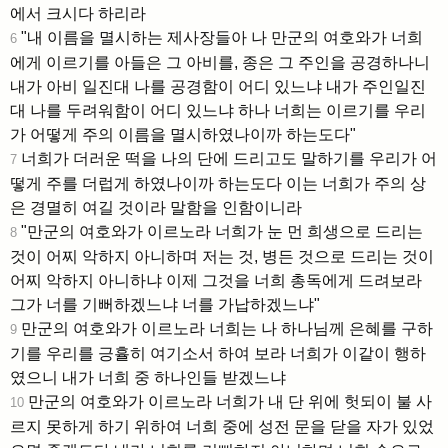
에서 크시다 하리라
"내 이름을 멸시하는 제사장들아 나 만군의 여호와가 너희
6
에게 이르기를 아들은 그 아비를, 종은 그 주인을 공경하나니
내가 아비 일진대 나를 공경함이 어디 있느냐 내가 주인일진
대 나를 두려워함이 어디 있느냐 하나 너희는 이르기를 우리
가 어떻게 주의 이름을 멸시하였나이까 하는도다"
너희가 더러운 떡을 나의 단에 드리고도 말하기를 우리가 어
7
떻게 주를 더럽게 하였나이까 하는도다 이는 너희가 주의 상
은 경멸히 여길 것이라 말함을 인함이니라
"만군의 여호와가 이르노라 너희가 눈 먼 희생으로 드리는
8
것이 어찌 악하지 아니하며 저는 것, 병든 것으로 드리는 것이
어찌 악하지 아니하냐 이제 그것을 너희 총독에게 드려보라
그가 너를 기뻐하겠느냐 너를 가납하겠느냐"
만군의 여호와가 이르노라 너희는 나 하나님께 은혜를 구하
9
기를 우리를 긍휼히 여기소서 하여 보라 너희가 이같이 행하
였으니 내가 너희 중 하나인들 받겠느냐
만군의 여호와가 이르노라 너희가 내 단 위에 헛되이 불 사
10
르지 못하게 하기 위하여 너희 중에 성전 문을 닫을 자가 있었