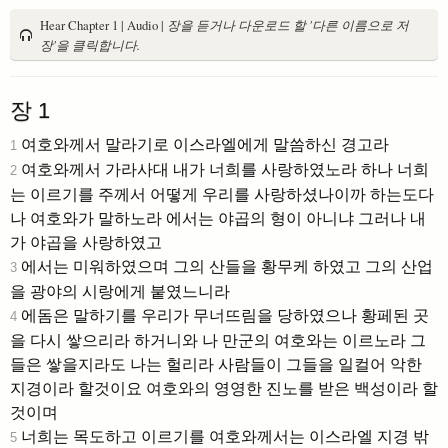
Hear Chapter 1 | Audio |
장을 듣거나 다운로드 할 '다른 이름으로 저
장'을 클릭합니다.
장 1
여호와께서 말라기로 이스라엘에게 말씀하신 경고라
1
여호와께서 가라사대 내가 너희를 사랑하였노라 하나 너희
2
는 이르기를 주께서 어떻게 우리를 사랑하셨나이까 하는도다
나 여호와가 말하노라 에서는 야곱의 형이 아니냐 그러나 내
가 야곱을 사랑하였고
에서는 미워하였으며 그의 산들을 황무케 하였고 그의 산업
3
을 광야의 시랑에게 붙였느니라
에돔은 말하기를 우리가 무너뜨림을 당하였으나 황페된 곳
4
을 다시 쌓으리라 하거니와 나 만군의 여호와는 이르노라 그
들은 쌓을지라도 나는 헐리라 사람들이 그들을 일컬어 악한
지경이라 할것이요 여호와의 영영한 진노를 받은 백성이라 할
것이며
너희는 목도하고 이르기를 여호와께서는 이스라엘 지경 밖
5