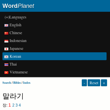
Word
Planet
(+)Languages
English
Chinese
Indonesian
Japanese
Korean
Thai
Vietnamese
-
Reset
+
Search
/
Bibles
/
Index
말라기
1
장:
2
3
4