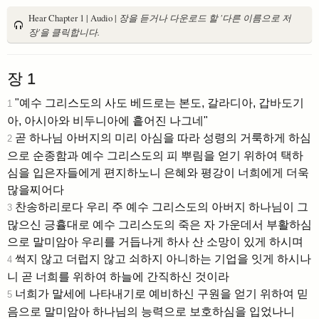
Hear Chapter 1 | Audio |
장을 듣거나 다운로드 할 '다른 이름으로 저
장'을 클릭합니다.
장 1
"예수 그리스도의 사도 베드로는 본도, 갈라디아, 갑바도기
1
아, 아시아와 비두니아에 흩어진 나그네"
곧 하나님 아버지의 미리 아심을 따라 성령의 거룩하게 하심
2
으로 순종함과 예수 그리스도의 피 뿌림을 얻기 위하여 택하
심을 입은자들에게 편지하노니 은혜와 평강이 너희에게 더욱
많을찌어다
찬송하리로다 우리 주 예수 그리스도의 아버지 하나님이 그
3
많으신 긍휼대로 예수 그리스도의 죽은 자 가운데서 부활하심
으로 말미암아 우리를 거듭나게 하사 산 소망이 있게 하시며
썩지 않고 더럽지 않고 쇠하지 아니하는 기업을 잇게 하시나
4
니 곧 너희를 위하여 하늘에 간직하신 것이라
너희가 말세에 나타내기로 예비하신 구원을 얻기 위하여 믿
5
음으로 말미암아 하나님의 능력으로 보호하심을 입었나니