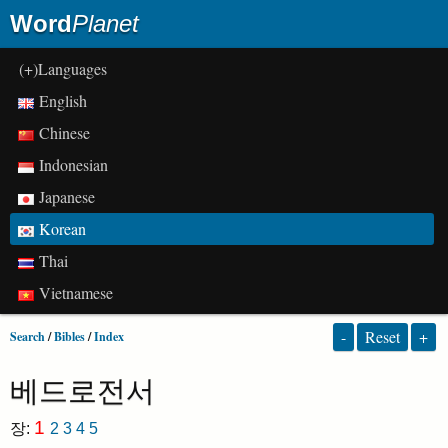
Word
Planet
(+)Languages
English
Chinese
Indonesian
Japanese
Korean
Thai
Vietnamese
-
Reset
+
Search
/
Bibles
/
Index
베드로전서
1
장:
2
3
4
5