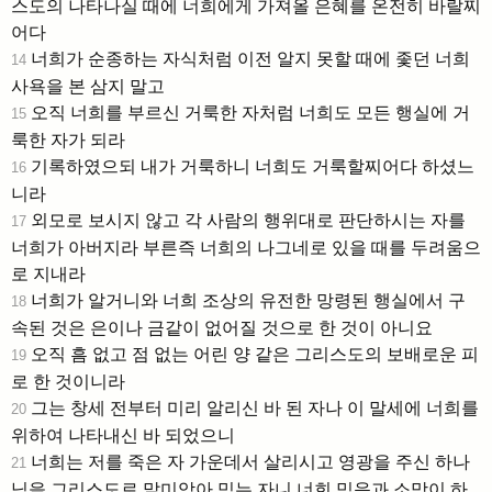
스도의 나타나실 때에 너희에게 가져올 은혜를 온전히 바랄찌
어다
너희가 순종하는 자식처럼 이전 알지 못할 때에 좇던 너희
14
사욕을 본 삼지 말고
오직 너희를 부르신 거룩한 자처럼 너희도 모든 행실에 거
15
룩한 자가 되라
기록하였으되 내가 거룩하니 너희도 거룩할찌어다 하셨느
16
니라
외모로 보시지 않고 각 사람의 행위대로 판단하시는 자를
17
너희가 아버지라 부른즉 너희의 나그네로 있을 때를 두려움으
로 지내라
너희가 알거니와 너희 조상의 유전한 망령된 행실에서 구
18
속된 것은 은이나 금같이 없어질 것으로 한 것이 아니요
오직 흠 없고 점 없는 어린 양 같은 그리스도의 보배로운 피
19
로 한 것이니라
그는 창세 전부터 미리 알리신 바 된 자나 이 말세에 너희를
20
위하여 나타내신 바 되었으니
너희는 저를 죽은 자 가운데서 살리시고 영광을 주신 하나
21
님을 그리스도로 말미암아 믿는 자니 너희 믿음과 소망이 하