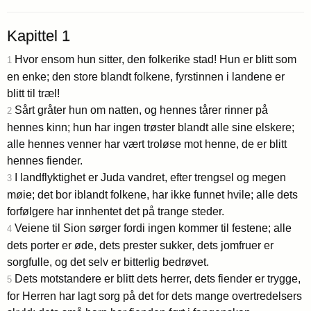
Kapittel 1
Hvor ensom hun sitter, den folkerike stad! Hun er blitt som
1
en enke; den store blandt folkene, fyrstinnen i landene er
blitt til træl!
Sårt gråter hun om natten, og hennes tårer rinner på
2
hennes kinn; hun har ingen trøster blandt alle sine elskere;
alle hennes venner har vært troløse mot henne, de er blitt
hennes fiender.
I landflyktighet er Juda vandret, efter trengsel og megen
3
møie; det bor iblandt folkene, har ikke funnet hvile; alle dets
forfølgere har innhentet det på trange steder.
Veiene til Sion sørger fordi ingen kommer til festene; alle
4
dets porter er øde, dets prester sukker, dets jomfruer er
sorgfulle, og det selv er bitterlig bedrøvet.
Dets motstandere er blitt dets herrer, dets fiender er trygge,
5
for Herren har lagt sorg på det for dets mange overtredelsers