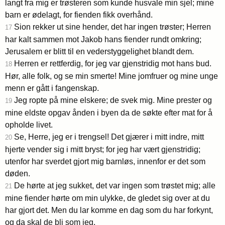
langt fra mig er trøsteren som kunde husvale min sjel; mine
barn er ødelagt, for fienden fikk overhånd.
Sion rekker ut sine hender, det har ingen trøster; Herren
17
har kalt sammen mot Jakob hans fiender rundt omkring;
Jerusalem er blitt til en vederstyggelighet blandt dem.
Herren er rettferdig, for jeg var gjenstridig mot hans bud.
18
Hør, alle folk, og se min smerte! Mine jomfruer og mine unge
menn er gått i fangenskap.
Jeg ropte på mine elskere; de svek mig. Mine prester og
19
mine eldste opgav ånden i byen da de søkte efter mat for å
opholde livet.
Se, Herre, jeg er i trengsel! Det gjærer i mitt indre, mitt
20
hjerte vender sig i mitt bryst; for jeg har vært gjenstridig;
utenfor har sverdet gjort mig barnløs, innenfor er det som
døden.
De hørte at jeg sukket, det var ingen som trøstet mig; alle
21
mine fiender hørte om min ulykke, de gledet sig over at du
har gjort det. Men du lar komme en dag som du har forkynt,
og da skal de bli som jeg.