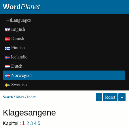
Word
Planet
(+)Languages
English
Danish
Finnish
Icelandic
Dutch
Norwegian
Swedish
-
Reset
+
Search
/
Bibles
/
Index
Klagesangene
1
Kapittel :
2
3
4
5