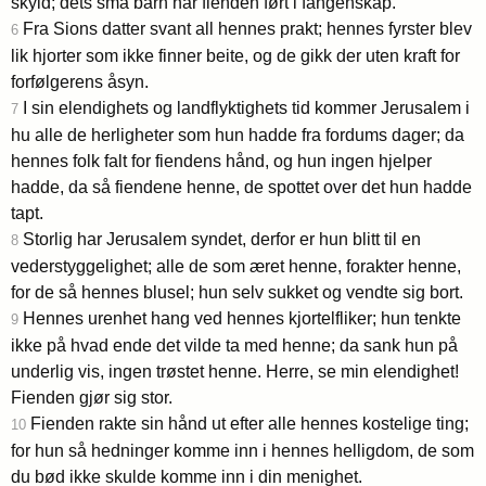
skyld; dets små barn har fienden ført i fangenskap.
Fra Sions datter svant all hennes prakt; hennes fyrster blev
6
lik hjorter som ikke finner beite, og de gikk der uten kraft for
forfølgerens åsyn.
I sin elendighets og landflyktighets tid kommer Jerusalem i
7
hu alle de herligheter som hun hadde fra fordums dager; da
hennes folk falt for fiendens hånd, og hun ingen hjelper
hadde, da så fiendene henne, de spottet over det hun hadde
tapt.
Storlig har Jerusalem syndet, derfor er hun blitt til en
8
vederstyggelighet; alle de som æret henne, forakter henne,
for de så hennes blusel; hun selv sukket og vendte sig bort.
Hennes urenhet hang ved hennes kjortelfliker; hun tenkte
9
ikke på hvad ende det vilde ta med henne; da sank hun på
underlig vis, ingen trøstet henne. Herre, se min elendighet!
Fienden gjør sig stor.
Fienden rakte sin hånd ut efter alle hennes kostelige ting;
10
for hun så hedninger komme inn i hennes helligdom, de som
du bød ikke skulde komme inn i din menighet.