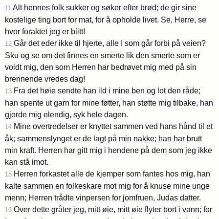
Alt hennes folk sukker og søker efter brød; de gir sine
11
kostelige ting bort for mat, for å opholde livet. Se, Herre, se
hvor foraktet jeg er blitt!
Går det eder ikke til hjerte, alle I som går forbi på veien?
12
Sku og se om det finnes en smerte lik den smerte som er
voldt mig, den som Herren har bedrøvet mig med på sin
brennende vredes dag!
Fra det høie sendte han ild i mine ben og lot den råde;
13
han spente ut garn for mine føtter, han støtte mig tilbake, han
gjorde mig elendig, syk hele dagen.
Mine overtredelser er knyttet sammen ved hans hånd til et
14
åk; sammenslynget er de lagt på min nakke; han har brutt
min kraft. Herren har gitt mig i hendene på dem som jeg ikke
kan stå imot.
Herren forkastet alle de kjemper som fantes hos mig, han
15
kalte sammen en folkeskare mot mig for å knuse mine unge
menn; Herren trådte vinpersen for jomfruen, Judas datter.
Over dette gråter jeg, mitt øie, mitt øie flyter bort i vann; for
16