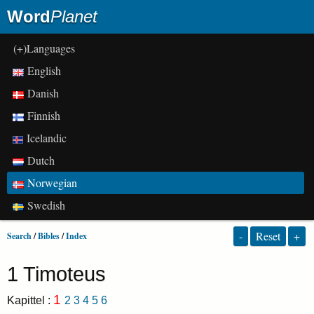
Word
Planet
(+)Languages
English
Danish
Finnish
Icelandic
Dutch
Norwegian
Swedish
-
Reset
+
Search
/
Bibles
/
Index
1 Timoteus
1
Kapittel :
2
3
4
5
6