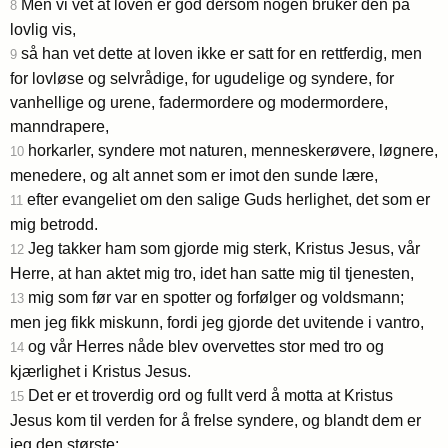
Men vi vet at loven er god dersom nogen bruker den på
8
lovlig vis,
så han vet dette at loven ikke er satt for en rettferdig, men
9
for lovløse og selvrådige, for ugudelige og syndere, for
vanhellige og urene, fadermordere og modermordere,
manndrapere,
horkarler, syndere mot naturen, menneskerøvere, løgnere,
10
menedere, og alt annet som er imot den sunde lære,
efter evangeliet om den salige Guds herlighet, det som er
11
mig betrodd.
Jeg takker ham som gjorde mig sterk, Kristus Jesus, vår
12
Herre, at han aktet mig tro, idet han satte mig til tjenesten,
mig som før var en spotter og forfølger og voldsmann;
13
men jeg fikk miskunn, fordi jeg gjorde det uvitende i vantro,
og vår Herres nåde blev overvettes stor med tro og
14
kjærlighet i Kristus Jesus.
Det er et troverdig ord og fullt verd å motta at Kristus
15
Jesus kom til verden for å frelse syndere, og blandt dem er
jeg den største;