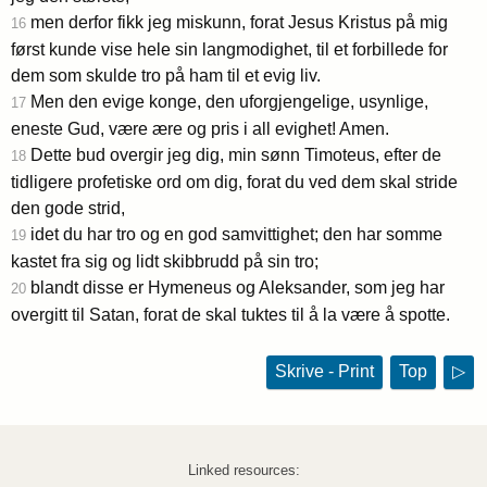
men derfor fikk jeg miskunn, forat Jesus Kristus på mig
16
først kunde vise hele sin langmodighet, til et forbillede for
dem som skulde tro på ham til et evig liv.
Men den evige konge, den uforgjengelige, usynlige,
17
eneste Gud, være ære og pris i all evighet! Amen.
Dette bud overgir jeg dig, min sønn Timoteus, efter de
18
tidligere profetiske ord om dig, forat du ved dem skal stride
den gode strid,
idet du har tro og en god samvittighet; den har somme
19
kastet fra sig og lidt skibbrudd på sin tro;
blandt disse er Hymeneus og Aleksander, som jeg har
20
overgitt til Satan, forat de skal tuktes til å la være å spotte.
Skrive - Print
Top
▷
Linked resources: