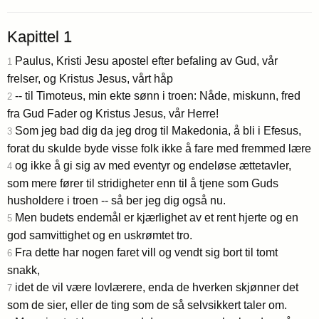
Kapittel 1
Paulus, Kristi Jesu apostel efter befaling av Gud, vår
1
frelser, og Kristus Jesus, vårt håp
-- til Timoteus, min ekte sønn i troen: Nåde, miskunn, fred
2
fra Gud Fader og Kristus Jesus, vår Herre!
Som jeg bad dig da jeg drog til Makedonia, å bli i Efesus,
3
forat du skulde byde visse folk ikke å fare med fremmed lære
og ikke å gi sig av med eventyr og endeløse ættetavler,
4
som mere fører til stridigheter enn til å tjene som Guds
husholdere i troen -- så ber jeg dig også nu.
Men budets endemål er kjærlighet av et rent hjerte og en
5
god samvittighet og en uskrømtet tro.
Fra dette har nogen faret vill og vendt sig bort til tomt
6
snakk,
idet de vil være lovlærere, enda de hverken skjønner det
7
som de sier, eller de ting som de så selvsikkert taler om.