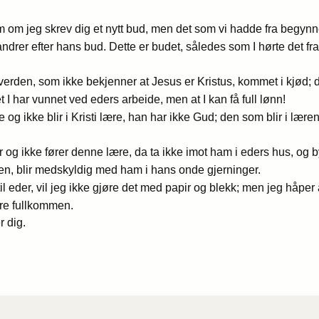
m om jeg skrev dig et nytt bud, men det som vi hadde fra begynne
andrer efter hans bud. Dette er budet, således som I hørte det fr
 verden, som ikke bekjenner at Jesus er Kristus, kommet i kjød; de
et I har vunnet ved eders arbeide, men at I kan få full lønn!
og ikke blir i Kristi lære, han har ikke Gud; den som blir i lær
og ikke fører denne lære, da ta ikke imot ham i eders hus, og
, blir medskyldig med ham i hans onde gjerninger.
il eder, vil jeg ikke gjøre det med papir og blekk; men jeg håper
ære fullkommen.
r dig.