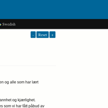
Swedish
-
Reset
+
en og alle som har lært
annhet og kjærlighet.
s som vi har fått påbud av