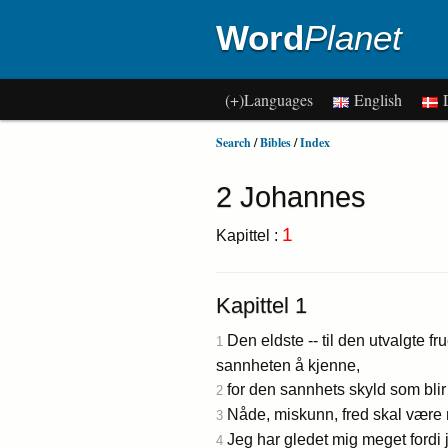
Word
Planet
(+)Languages
English
D
Search
/
Bibles
/
Index
2 Johannes
1
Kapittel :
Kapittel 1
Den eldste -- til den utvalgte f
1
sannheten å kjenne,
for den sannhets skyld som blir 
2
Nåde, miskunn, fred skal være m
3
Jeg har gledet mig meget fordi 
4