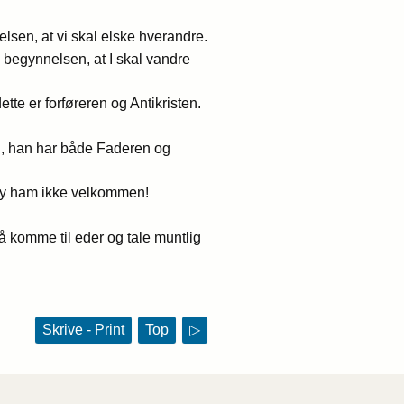
lsen, at vi skal elske hverandre.
a begynnelsen, at I skal vandre
tte er forføreren og Antikristen.
en, han har både Faderen og
 by ham ikke velkommen!
 å komme til eder og tale muntlig
Skrive - Print
Top
▷