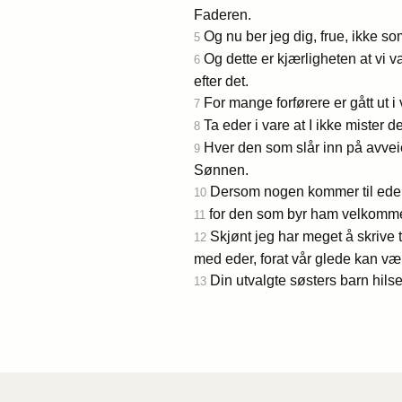
Faderen.
Og nu ber jeg dig, frue, ikke so
5
Og dette er kjærligheten at vi v
6
efter det.
For mange forførere er gått ut i
7
Ta eder i vare at I ikke mister d
8
Hver den som slår inn på avveie 
9
Sønnen.
Dersom nogen kommer til eder 
10
for den som byr ham velkommen
11
Skjønt jeg har meget å skrive t
12
med eder, forat vår glede kan v
Din utvalgte søsters barn hilse
13