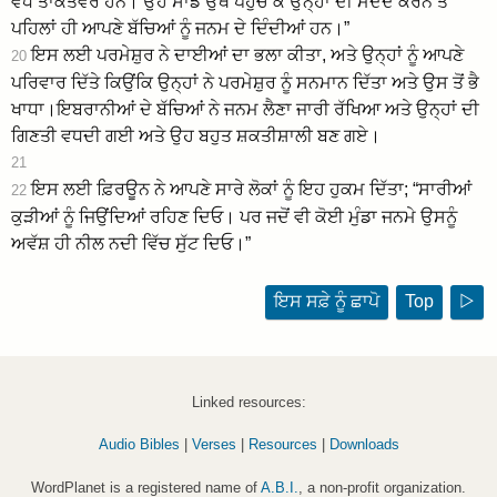
ਵੱਧ ਤਾਕਤਵਰ ਹਨ। ਉਹ ਸਾਡੇ ਉਥੇ ਪਹੁੰਚ ਕੇ ਉਨ੍ਹਾਂ ਦੀ ਮਦਦ ਕਰਨ ਤੋਂ
ਪਹਿਲਾਂ ਹੀ ਆਪਣੇ ਬੱਚਿਆਂ ਨੂੰ ਜਨਮ ਦੇ ਦਿੰਦੀਆਂ ਹਨ।”
ਇਸ ਲਈ ਪਰਮੇਸ਼ੁਰ ਨੇ ਦਾਈਆਂ ਦਾ ਭਲਾ ਕੀਤਾ, ਅਤੇ ਉਨ੍ਹਾਂ ਨੂੰ ਆਪਣੇ
20
ਪਰਿਵਾਰ ਦਿੱਤੇ ਕਿਉਂਕਿ ਉਨ੍ਹਾਂ ਨੇ ਪਰਮੇਸ਼ੁਰ ਨੂੰ ਸਨਮਾਨ ਦਿੱਤਾ ਅਤੇ ਉਸ ਤੋਂ ਭੈ
ਖਾਧਾ।ਇਬਰਾਨੀਆਂ ਦੇ ਬੱਚਿਆਂ ਨੇ ਜਨਮ ਲੈਣਾ ਜਾਰੀ ਰੱਖਿਆ ਅਤੇ ਉਨ੍ਹਾਂ ਦੀ
ਗਿਣਤੀ ਵਧਦੀ ਗਈ ਅਤੇ ਉਹ ਬਹੁਤ ਸ਼ਕਤੀਸ਼ਾਲੀ ਬਣ ਗਏ।
21
ਇਸ ਲਈ ਫ਼ਿਰਊਨ ਨੇ ਆਪਣੇ ਸਾਰੇ ਲੋਕਾਂ ਨੂੰ ਇਹ ਹੁਕਮ ਦਿੱਤਾ; “ਸਾਰੀਆਂ
22
ਕੁੜੀਆਂ ਨੂੰ ਜਿਉਂਦਿਆਂ ਰਹਿਣ ਦਿਓ। ਪਰ ਜਦੋਂ ਵੀ ਕੋਈ ਮੁੰਡਾ ਜਨਮੇ ਉਸਨੂੰ
ਅਵੱਸ਼ ਹੀ ਨੀਲ ਨਦੀ ਵਿੱਚ ਸੁੱਟ ਦਿਓ।”
ਇਸ ਸਫ਼ੇ ਨੂੰ ਛਾਪੋ
Top
▷
Linked resources:
Audio Bibles
|
Verses
|
Resources
|
Downloads
WordPlanet is a registered name of
A.B.I.
, a non-profit organization.