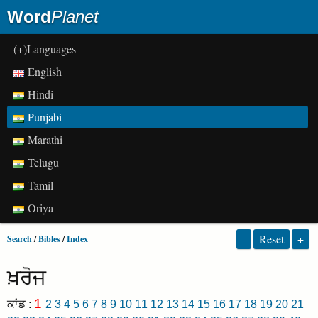
Word
Planet
(+)Languages
English
Hindi
Punjabi
Marathi
Telugu
Tamil
Oriya
-
Reset
+
Search
/
Bibles
/
Index
ਖ਼ਰੋਜ
1
ਕਾਂਡ :
2
3
4
5
6
7
8
9
10
11
12
13
14
15
16
17
18
19
20
21