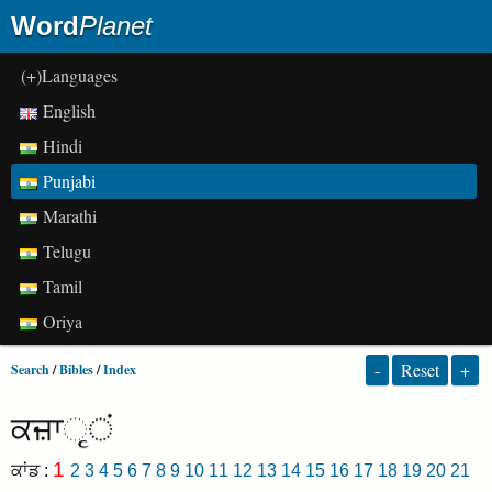
Word
Planet
(+)Languages
English
Hindi
Punjabi
Marathi
Telugu
Tamil
Oriya
-
Reset
+
Search
/
Bibles
/
Index
ਕਜ਼ਾૃं
1
ਕਾਂਡ :
2
3
4
5
6
7
8
9
10
11
12
13
14
15
16
17
18
19
20
21