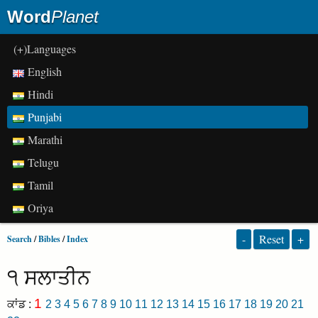
Word
Planet
(+)Languages
English
Hindi
Punjabi
Marathi
Telugu
Tamil
Oriya
-
Reset
+
Search
/
Bibles
/
Index
੧ ਸਲਾਤੀਨ
1
ਕਾਂਡ :
2
3
4
5
6
7
8
9
10
11
12
13
14
15
16
17
18
19
20
21