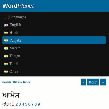
Word
Planet
(+)Languages
English
Hindi
Punjabi
Marathi
Telugu
Tamil
Oriya
-
Reset
+
Search
/
Bibles
/
Index
ਆਮੋਸ
1
ਕਾਂਡ :
2
3
4
5
6
7
8
9