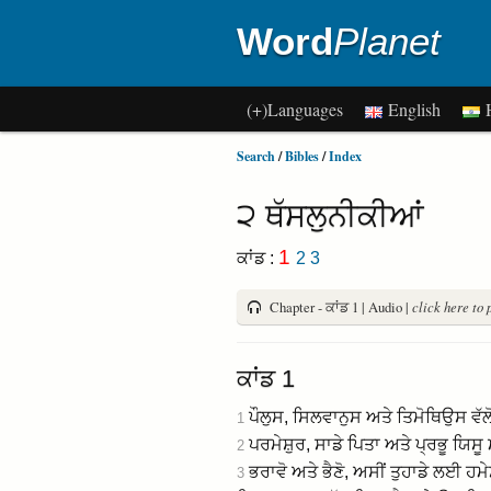
Word
Planet
(+)Languages
English
H
Search
/
Bibles
/
Index
੨ ਥੱਸਲੁਨੀਕੀਆਂ
1
ਕਾਂਡ :
2
3
Chapter - ਕਾਂਡ 1 | Audio |
click here to 
ਕਾਂਡ 1
ਪੌਲੁਸ, ਸਿਲਵਾਨੁਸ ਅਤੇ ਤਿਮੋਥਿਉਸ ਵੱਲੋਂ
1
ਪਰਮੇਸ਼ੁਰ, ਸਾਡੇ ਪਿਤਾ ਅਤੇ ਪ੍ਰਭੂ ਯਿਸੂ ਮ
2
ਭਰਾਵੋ ਅਤੇ ਭੈਣੋ, ਅਸੀਂ ਤੁਹਾਡੇ ਲਈ ਹਮ
3