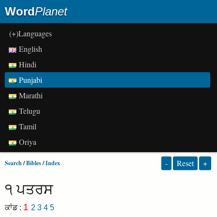
Word
Planet
(+)Languages
English
Hindi
Punjabi
Marathi
Telugu
Tamil
Oriya
-
Reset
+
Search
/
Bibles
/
Index
੧ ਪਤਰਸ
1
ਕਾਂਡ :
2
3
4
5