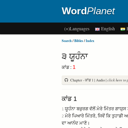
Word
Planet
(+)Languages
English
H
Search
/
Bibles
/
Index
੩ ਯੂਹੰਨਾ
1
ਕਾਂਡ :
Chapter - ਕਾਂਡ 1 | Audio |
click here to 
ਕਾਂਡ 1
ਯੂਹੰਨਾ ਬਜ਼ੁਰਗ ਵੱਲੋਂ ਮੇਰੇ ਮਿੱਤਰ ਗਾਯੁਸ
1
ਮੇਰੇ ਪਿਆਰੇ ਮਿੱਤਰੋ, ਜਿਵੇਂ ਕਿ ਤੁਹਾਡੀ
2
ਦਾ ਆਨੰਦ ਮਾਣੋ।