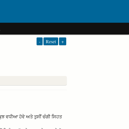
a
-
Reset
+
 ਕੁਝ ਵਧੀਆ ਹੋਵੇ ਅਤੇ ਤੁਸੀਂ ਚੰਗੀ ਸਿਹਤ