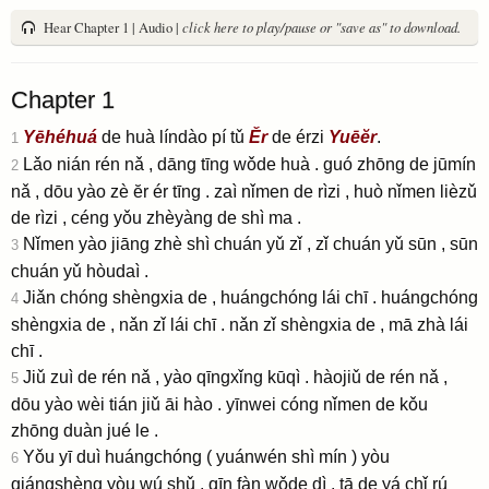
Hear Chapter 1 | Audio |
click here to play/pause or "save as" to download.
Chapter 1
Yēhéhuá
de huà líndào pí tǔ
Ěr
de érzi
Yuēĕr
.
1
Lǎo nián rén nǎ , dāng tīng wǒde huà . guó zhōng de jūmín
2
nǎ , dōu yào zè ĕr ér tīng . zaì nǐmen de rìzi , huò nǐmen lièzǔ
de rìzi , céng yǒu zhèyàng de shì ma .
Nǐmen yào jiāng zhè shì chuán yǔ zǐ , zǐ chuán yǔ sūn , sūn
3
chuán yǔ hòudaì .
Jiǎn chóng shèngxia de , huángchóng lái chī . huángchóng
4
shèngxia de , nǎn zǐ lái chī . nǎn zǐ shèngxia de , mā zhà lái
chī .
Jiǔ zuì de rén nǎ , yào qīngxǐng kūqì . hàojiǔ de rén nǎ ,
5
dōu yào wèi tián jiǔ āi hào . yīnwei cóng nǐmen de kǒu
zhōng duàn jué le .
Yǒu yī duì huángchóng
( yuánwén shì mín )
yòu
6
qiángshèng yòu wú shǔ , qīn fàn wǒde dì . tā de yá chǐ rú