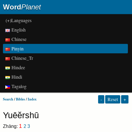
Word
Planet
(+)Languages
English
Chinese
Pinyin
Chinese_Tr
Hindee
Hindi
Tagalog
-
Reset
+
Search
/
Bibles
/
Index
Yuēĕrshū
1
Zhāng:
2
3