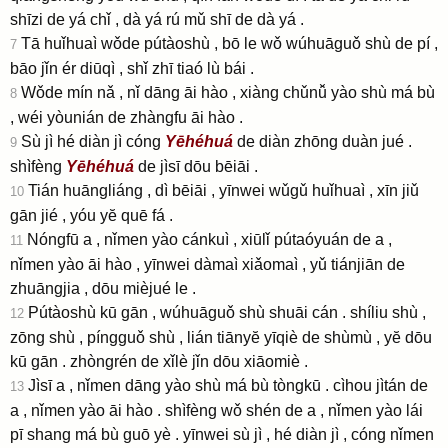
shīzi de yá chǐ , dà yá rú mǔ shī de dà yá .
Tā huǐhuaì wǒde pútàoshù , bō le wǒ wúhuāguǒ shù de pí ,
7
bāo jǐn ér diūqì , shǐ zhī tiaó lù bái .
Wǒde mín nǎ , nǐ dāng āi hào , xiàng chǔnǚ yào shù má bù
8
, wéi yòunián de zhàngfu āi hào .
Sù jì hé diàn jì cóng
Yēhéhuá
de diàn zhōng duàn jué .
9
shìfèng
Yēhéhuá
de jìsī dōu bēiāi .
Tián huāngliáng , dì bēiāi , yīnwei wǔgǔ huǐhuaì , xīn jiǔ
10
gān jié , yóu yĕ quē fá .
Nóngfū a , nǐmen yào cánkuì , xiūlǐ pútaóyuán de a ,
11
nǐmen yào āi hào , yīnwei dàmaì xiǎomaì , yǔ tiánjiān de
zhuāngjia , dōu mièjué le .
Pútàoshù kū gān , wúhuāguǒ shù shuāi cán . shíliu shù ,
12
zōng shù , píngguǒ shù , lián tiānyĕ yīqiè de shùmù , yĕ dōu
kū gān . zhòngrén de xǐlè jǐn dōu xiāomiè .
Jìsī a , nǐmen dāng yào shù má bù tòngkū . cìhou jìtán de
13
a , nǐmen yào āi hào . shìfèng wǒ shén de a , nǐmen yào lái
pī shang má bù guō yè . yīnwei sù jì , hé diàn jì , cóng nǐmen