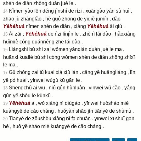
shén de diàn zhōng duàn jué le .
Nǐmen yào fēn déng jìnshí de rìzi , xuāngào yán sù huì ,
14
zhāo jù zhǎnglǎo , hé guó zhōng de yīqiè jūmín , dào
Yēhéhuá
nǐmen shén de diàn , xiàng
Yēhéhuá
āi qiú .
Āi zāi ,
Yēhéhuá
de rìzi línjìn le . zhè rì lái dào , hǎoxiàng
15
huǐmiè cóng quánnéng zhĕ lái dào .
Liángshi bú shì zaì wǒmen yǎnqián duàn jué le ma .
16
huānxǐ kuaìlè bú shì cóng wǒmen shén de diàn zhōng zhǐxī
le ma .
Gǔ zhǒng zaì tǔ kuaì xià xiǔ làn . cāng yĕ huāngliáng , lǐn
17
yĕ pò huaì . yīnwei wǔgǔ kū gān le .
Shēngchù āi wū , niú qún hùnluàn , yīnwei wú cǎo . yáng
18
qún yĕ shòu le kùnkǔ .
Yēhéhuá
a , wǒ xiàng nǐ qiúgào . yīnwei huǒshào miè
19
kuàngyĕ de cǎo cháng , huǒyàn shāo jǐn tiānyĕ de shùmù .
Tiānyĕ de zǒushòu xiàng nǐ fā chuǎn . yīnwei xī shuǐ gān
20
hé , huǒ yĕ shāo miè kuàngyĕ de cǎo cháng .