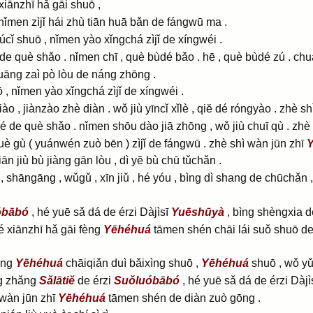
xiānzhī hǎ gāi shuō ,
ǐmen zìjǐ hái zhù tiān huā bǎn de fángwū ma .
úcǐ shuō , nǐmen yào xǐngchá zìjǐ de xíngwéi .
 què shǎo . nǐmen chī , què bùdé bǎo . hē , què bùdé zú . chuā
uāng zaì pò lòu de náng zhōng .
 , nǐmen yào xǐngchá zìjǐ de xíngwéi .
, jiànzào zhè diàn . wǒ jiù yīncǐ xǐlè , qiĕ dé róngyào . zhè sh
de què shǎo . nǐmen shōu dào jiā zhōng , wǒ jiù chuī qù . zh
què gù
( yuánwén zuò bēn )
zìjǐ de fángwū . zhè shì wàn jūn zhī
n jiù bù jiàng gān lòu , dì yĕ bù chū tǔchǎn .
shāngāng , wǔgǔ , xīn jiǔ , hé yóu , bìng dì shang de chūchǎn , 
óbābó
, hé yuē sǎ dá de érzi Dàjìsī
Yuēshūyà
, bìng shèngxia d
 xiānzhī hǎ gāi fèng
Yēhéhuá
tāmen shén chāi lái suǒ shuō de
fèng
Yēhéhuá
chāiqiǎn duì bǎixìng shuō ,
Yēhéhuá
shuō , wǒ yǔ
g zhǎng
Sǎlātiĕ
de érzi
Suǒluóbābó
, hé yuē sǎ dá de érzi Dàjì
i wàn jūn zhī
Yēhéhuá
tāmen shén de diàn zuò gōng .