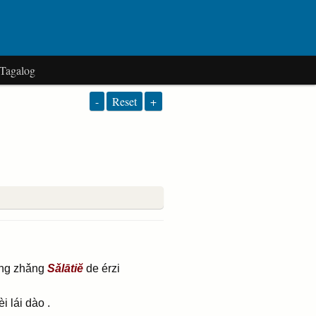
Tagalog
-
Reset
+
ng zhǎng
Sǎlātiĕ
de érzi
 lái dào .