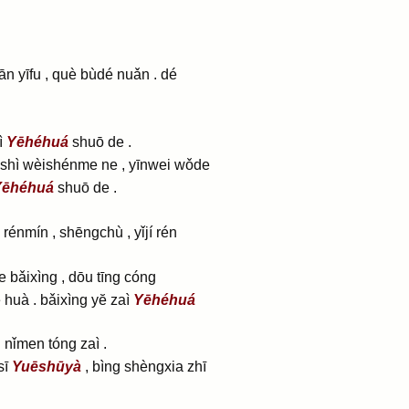
n yīfu , què bùdé nuǎn . dé
ì
Yēhéhuá
shuō de .
è shì wèishénme ne , yīnwei wǒde
Yēhéhuá
shuō de .
rénmín , shēngchù , yǐjí rén
e bǎixìng , dōu tīng cóng
 huà . bǎixìng yĕ zaì
Yēhéhuá
 nǐmen tóng zaì .
sī
Yuēshūyà
, bìng shèngxia zhī