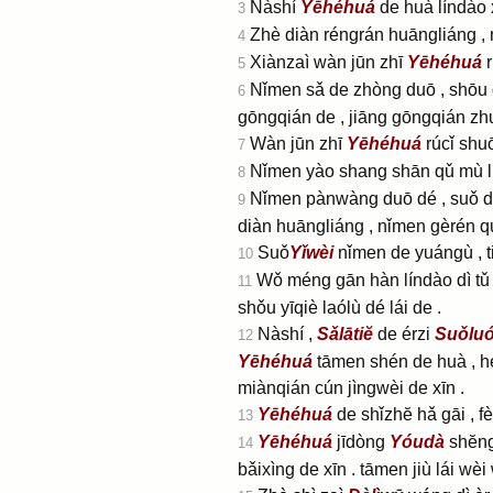
Nàshí
Yēhéhuá
de huà líndào 
3
Zhè diàn réngrán huāngliáng , n
4
Xiànzaì wàn jūn zhī
Yēhéhuá
r
5
Nǐmen sǎ de zhòng duō , shōu de
6
gōngqián de , jiāng gōngqián zh
Wàn jūn zhī
Yēhéhuá
rúcǐ shuō
7
Nǐmen yào shang shān qǔ mù liào 
8
Nǐmen pànwàng duō dé , suǒ dé 
9
diàn huāngliáng , nǐmen gèrén 
Suǒ
Yǐwèi
nǐmen de yuángù , tiā
10
Wǒ méng gān hàn líndào dì tǔ , 
11
shǒu yīqiè laólù dé lái de .
Nàshí ,
Sǎlātiĕ
de érzi
Suǒlu
12
Yēhéhuá
tāmen shén de huà , hé
miànqián cún jìngwèi de xīn .
Yēhéhuá
de shǐzhĕ hǎ gāi , 
13
Yēhéhuá
jīdòng
Yóudà
shĕn
14
bǎixìng de xīn . tāmen jiù lái wè