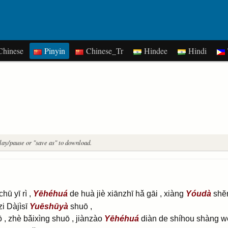
hinese
Pinyin
Chinese_Tr
Hindee
Hindi
play/pause or "save as" to download.
hū yī rì ,
Yēhéhuá
de huà jiè xiānzhī hǎ gāi , xiàng
Yóudà
shĕ
i Dàjìsī
Yuēshūyà
shuō ,
 , zhè bǎixìng shuō , jiànzào
Yēhéhuá
diàn de shíhou shàng wèi