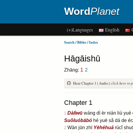
Word
Planet
(+)Languages
English
C
Search
/
Bibles
/
Index
Hāgāishū
1
Zhāng:
2
Hear Chapter 1 | Audio |
click here to 
Chapter 1
Dàlìwū
wáng dì èr nián liù yuè c
1
Suǒluóbābó
hé yuē sǎ dá de érz
Wàn jūn zhī
Yēhéhuá
rúcǐ shuō
2