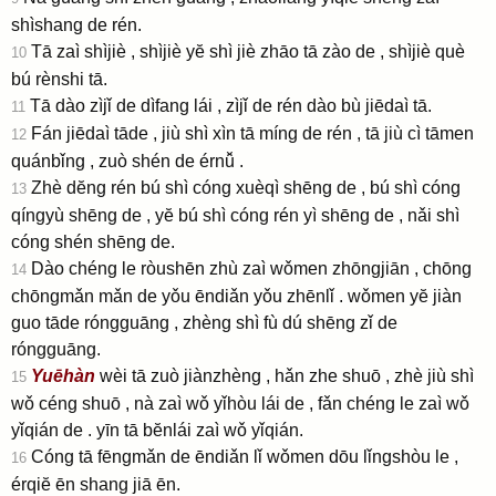
shìshang de rén.
Tā zaì shìjiè , shìjiè yĕ shì jiè zhāo tā zào de , shìjiè què
10
bú rènshi tā.
Tā dào zìjǐ de dìfang lái , zìjǐ de rén dào bù jiēdaì tā.
11
Fán jiēdaì tāde , jiù shì xìn tā míng de rén , tā jiù cì tāmen
12
quánbǐng , zuò shén de érnǚ .
Zhè dĕng rén bú shì cóng xuèqì shēng de , bú shì cóng
13
qíngyù shēng de , yĕ bú shì cóng rén yì shēng de , nǎi shì
cóng shén shēng de.
Dào chéng le ròushēn zhù zaì wǒmen zhōngjiān , chōng
14
chōngmǎn mǎn de yǒu ēndiǎn yǒu zhēnlǐ . wǒmen yĕ jiàn
guo tāde róngguāng , zhèng shì fù dú shēng zǐ de
róngguāng.
Yuēhàn
wèi tā zuò jiànzhèng , hǎn zhe shuō , zhè jiù shì
15
wǒ céng shuō , nà zaì wǒ yǐhòu lái de , fǎn chéng le zaì wǒ
yǐqián de . yīn tā bĕnlái zaì wǒ yǐqián.
Cóng tā fēngmǎn de ēndiǎn lǐ wǒmen dōu lǐngshòu le ,
16
érqiĕ ēn shang jiā ēn.