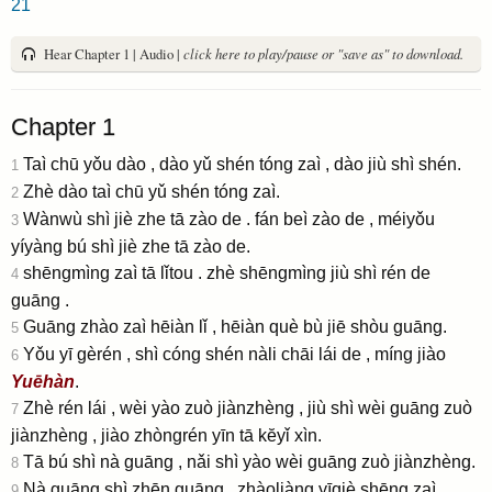
21
Hear Chapter 1 | Audio |
click here to play/pause or "save as" to download.
Chapter 1
Taì chū yǒu dào , dào yǔ shén tóng zaì , dào jiù shì shén.
1
Zhè dào taì chū yǔ shén tóng zaì.
2
Wànwù shì jiè zhe tā zào de . fán beì zào de , méiyǒu
3
yíyàng bú shì jiè zhe tā zào de.
shēngmìng zaì tā lǐtou . zhè shēngmìng jiù shì rén de
4
guāng .
Guāng zhào zaì hēiàn lǐ , hēiàn què bù jiē shòu guāng.
5
Yǒu yī gèrén , shì cóng shén nàli chāi lái de , míng jiào
6
Yuēhàn
.
Zhè rén lái , wèi yào zuò jiànzhèng , jiù shì wèi guāng zuò
7
jiànzhèng , jiào zhòngrén yīn tā kĕyǐ xìn.
Tā bú shì nà guāng , nǎi shì yào wèi guāng zuò jiànzhèng.
8
Nà guāng shì zhēn guāng , zhàoliàng yīqiè shēng zaì
9