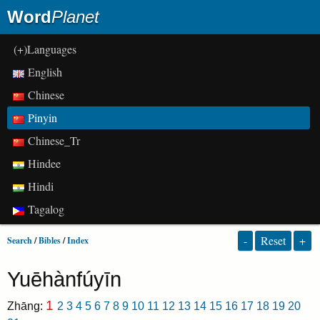
Word
Planet
(+)Languages
English
Chinese
Pinyin
Chinese_Tr
Hindee
Hindi
Tagalog
-
Reset
+
Search
/
Bibles
/
Index
Yuēhànfúyīn
1
Zhāng:
2
3
4
5
6
7
8
9
10
11
12
13
14
15
16
17
18
19
20