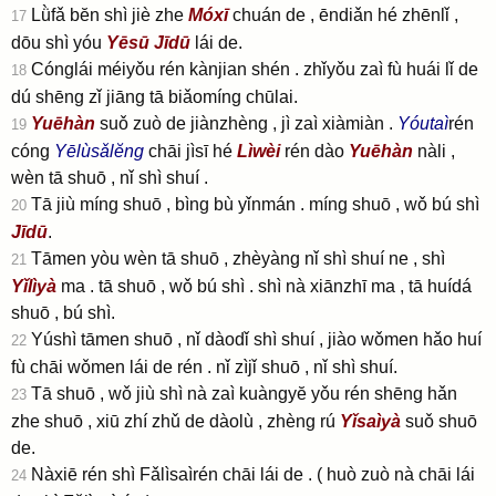
Lǜfǎ bĕn shì jiè zhe
Móxī
chuán de , ēndiǎn hé zhēnlǐ ,
17
dōu shì yóu
Yēsū
Jīdū
lái de.
Cónglái méiyǒu rén kànjian shén . zhǐyǒu zaì fù huái lǐ de
18
dú shēng zǐ jiāng tā biǎomíng chūlai.
Yuēhàn
suǒ zuò de jiànzhèng , jì zaì xiàmiàn .
Yóutaì
rén
19
cóng
Yēlùsǎlĕng
chāi jìsī hé
Lìwèi
rén dào
Yuēhàn
nàli ,
wèn tā shuō , nǐ shì shuí .
Tā jiù míng shuō , bìng bù yǐnmán . míng shuō , wǒ bú shì
20
Jīdū
.
Tāmen yòu wèn tā shuō , zhèyàng nǐ shì shuí ne , shì
21
Yǐlìyà
ma . tā shuō , wǒ bú shì . shì nà xiānzhī ma , tā huídá
shuō , bú shì.
Yúshì tāmen shuō , nǐ dàodǐ shì shuí , jiào wǒmen hǎo huí
22
fù chāi wǒmen lái de rén . nǐ zìjǐ shuō , nǐ shì shuí.
Tā shuō , wǒ jiù shì nà zaì kuàngyĕ yǒu rén shēng hǎn
23
zhe shuō , xiū zhí zhǔ de dàolù , zhèng rú
Yǐsaìyà
suǒ shuō
de.
Nàxiē rén shì Fǎlìsaìrén chāi lái de .
( huò zuò nà chāi lái
24