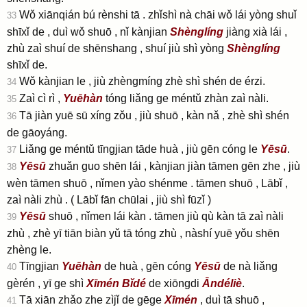
Wǒ xiānqián bú rènshi tā . zhǐshì nà chāi wǒ lái yòng shuǐ
33
shīxǐ de , duì wǒ shuō , nǐ kànjian
Shènglíng
jiàng xià lái ,
zhù zaì shuí de shēnshang , shuí jiù shì yòng
Shènglíng
shīxǐ de.
Wǒ kànjian le , jiù zhèngmíng zhè shì shén de érzi.
34
Zaì cì rì ,
Yuēhàn
tóng liǎng ge méntǔ zhàn zaì nàli.
35
Tā jiàn yuē sū xíng zǒu , jiù shuō , kàn nǎ , zhè shì shén
36
de gāoyáng.
Liǎng ge méntǔ tīngjian tāde huà , jiù gēn cóng le
Yēsū
.
37
Yēsū
zhuǎn guo shēn lái , kànjian jiàn tāmen gēn zhe , jiù
38
wèn tāmen shuō , nǐmen yào shénme . tāmen shuō , Lābǐ ,
zaì nàli zhù . ( Lābǐ fān chūlai , jiù shì fūzǐ )
Yēsū
shuō , nǐmen lái kàn . tāmen jiù qù kàn tā zaì nàli
39
zhù , zhè yī tiān biàn yǔ tā tóng zhù , nàshí yuē yǒu shēn
zhèng le.
Tīngjian
Yuēhàn
de huà , gēn cóng
Yēsū
de nà liǎng
40
gèrén , yī ge shì
Xīmén
Bǐdé
de xiōngdi
Āndéliè
.
Tā xiān zhǎo zhe zìjǐ de gēge
Xīmén
, duì tā shuō ,
41