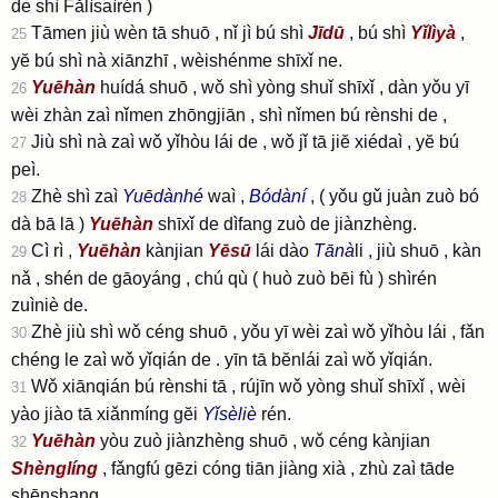
de shì Fǎlìsaìrén )
Tāmen jiù wèn tā shuō , nǐ jì bú shì
Jīdū
, bú shì
Yǐlìyà
,
25
yĕ bú shì nà xiānzhī , wèishénme shīxǐ ne.
Yuēhàn
huídá shuō , wǒ shì yòng shuǐ shīxǐ , dàn yǒu yī
26
wèi zhàn zaì nǐmen zhōngjiān , shì nǐmen bú rènshi de ,
Jiù shì nà zaì wǒ yǐhòu lái de , wǒ jǐ tā jiĕ xiédaì , yĕ bú
27
peì.
Zhè shì zaì
Yuēdànhé
waì ,
Bódàní
,
( yǒu gǔ juàn zuò bó
28
dà bā lā )
Yuēhàn
shīxǐ de dìfang zuò de jiànzhèng.
Cì rì ,
Yuēhàn
kànjian
Yēsū
lái dào
Tānà
li , jiù shuō , kàn
29
nǎ , shén de gāoyáng , chú qù
( huò zuò bēi fù )
shìrén
zuìniè de.
Zhè jiù shì wǒ céng shuō , yǒu yī wèi zaì wǒ yǐhòu lái , fǎn
30
chéng le zaì wǒ yǐqián de . yīn tā bĕnlái zaì wǒ yǐqián.
Wǒ xiānqián bú rènshi tā , rújīn wǒ yòng shuǐ shīxǐ , wèi
31
yào jiào tā xiǎnmíng gĕi
Yǐsèliè
rén.
Yuēhàn
yòu zuò jiànzhèng shuō , wǒ céng kànjian
32
Shènglíng
, fǎngfú gēzi cóng tiān jiàng xià , zhù zaì tāde
shēnshang.