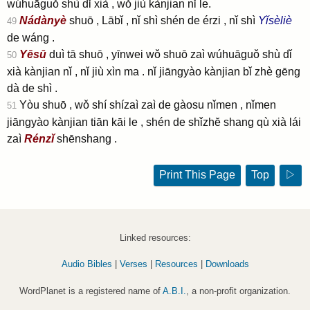
wúhuāguǒ shù dǐ xià , wǒ jiù kànjian nǐ le.
Nádànyè
shuō , Lābǐ , nǐ shì shén de érzi , nǐ shì
Yǐsèliè
49
de wáng .
Yēsū
duì tā shuō , yīnwei wǒ shuō zaì wúhuāguǒ shù dǐ
50
xià kànjian nǐ , nǐ jiù xìn ma . nǐ jiāngyào kànjian bǐ zhè gēng
dà de shì .
Yòu shuō , wǒ shí shízaì zaì de gàosu nǐmen , nǐmen
51
jiāngyào kànjian tiān kāi le , shén de shǐzhĕ shang qù xià lái
zaì
Rénzǐ
shēnshang .
Print This Page
Top
▷
Linked resources:
Audio Bibles
|
Verses
|
Resources
|
Downloads
WordPlanet is a registered name of
A.B.I.
, a non-profit organization.