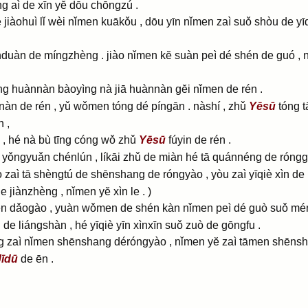
g aì de xīn yĕ dōu chōngzú .
iàohuì lǐ wèi nǐmen kuākǒu , dōu yīn nǐmen zaì suǒ shòu de yī
uàn de míngzhèng . jiào nǐmen kĕ suàn peì dé shén de guó , n
jiāng huànnàn bàoyìng nà jiā huànnàn gĕi nǐmen de rén .
àn de rén , yǔ wǒmen tóng dé píngān . nàshí , zhǔ
Yēsū
tóng t
 ,
, hé nà bù tīng cóng wǒ zhǔ
Yēsū
fúyin de rén .
ì yǒngyuǎn chénlún , líkāi zhǔ de miàn hé tā quánnéng de róng
 zaì tā shèngtú de shēnshang de róngyào , yòu zaì yīqiè xìn de
 jiànzhèng , nǐmen yĕ xìn le . )
n dǎogào , yuàn wǒmen de shén kàn nǐmen peì dé guò suǒ mén
de liángshàn , hé yīqiè yīn xìnxīn suǒ zuò de gōngfu .
 zaì nǐmen shēnshang déróngyào , nǐmen yĕ zaì tāmen shēnsh
Jīdū
de ēn .