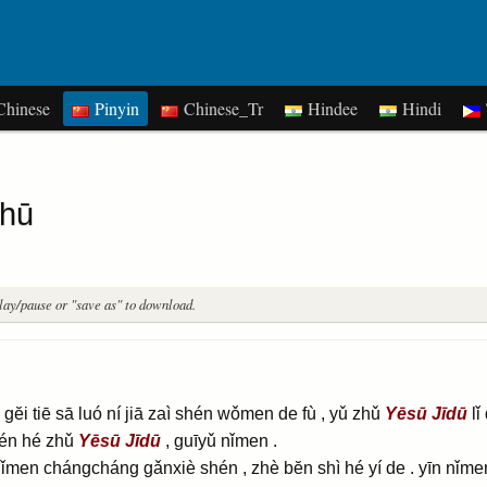
hinese
Pinyin
Chinese_Tr
Hindee
Hindi
shū
play/pause or "save as" to download.
n gĕi tiē sā luó ní jiā zaì shén wǒmen de fù , yǔ zhǔ
Yēsū
Jīdū
lǐ
hén hé zhǔ
Yēsū
Jīdū
, guīyǔ nǐmen .
men chángcháng gǎnxiè shén , zhè bĕn shì hé yí de . yīn nǐme