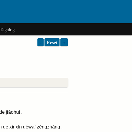
Tagalog
-
Reset
+
 de jiàohuì .
n de xìnxīn géwaì zēngzhǎng ,