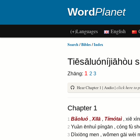
Word
Planet
(+)Languages
English
C
Search
/
Bibles
/
Index
Tiēsāluóníjiāhòu 
1
Zhāng:
2
3
Hear Chapter 1 | Audio |
click here to 
Chapter 1
Bǎoluó
,
Xīlā
,
Tímótaì
, xiĕ xì
1
Yuàn ēnhuì píngān , cóng fù s
2
Dìxiōng men , wǒmen gāi wèi nǐ
3