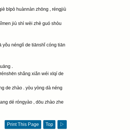
qiè bīpò huànnàn zhōng , réngjiù
ǐmen jiù shì wèi zhè guó shòu
ā yǒu nénglì de tiānshǐ cóng tiān
guāng .
 rénshēn shǎng xiǎn wéi xīqí de
g de zhào . yòu yòng dà néng
ang dé róngyào , dōu zhào zhe
Print This Page
Top
▷