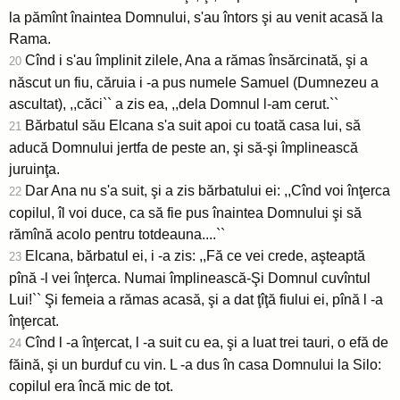
la pămînt înaintea Domnului, s'au întors şi au venit acasă la
Rama.
Cînd i s'au împlinit zilele, Ana a rămas însărcinată, şi a
20
născut un fiu, căruia i -a pus numele Samuel (Dumnezeu a
ascultat), ,,căci`` a zis ea, ,,dela Domnul l-am cerut.``
Bărbatul său Elcana s'a suit apoi cu toată casa lui, să
21
aducă Domnului jertfa de peste an, şi să-şi împlinească
juruinţa.
Dar Ana nu s'a suit, şi a zis bărbatului ei: ,,Cînd voi înţerca
22
copilul, îl voi duce, ca să fie pus înaintea Domnului şi să
rămînă acolo pentru totdeauna....``
Elcana, bărbatul ei, i -a zis: ,,Fă ce vei crede, aşteaptă
23
pînă -l vei înţerca. Numai împlinească-Şi Domnul cuvîntul
Lui!`` Şi femeia a rămas acasă, şi a dat ţîţă fiului ei, pînă l -a
înţercat.
Cînd l -a înţercat, l -a suit cu ea, şi a luat trei tauri, o efă de
24
făină, şi un burduf cu vin. L -a dus în casa Domnului la Silo:
copilul era încă mic de tot.