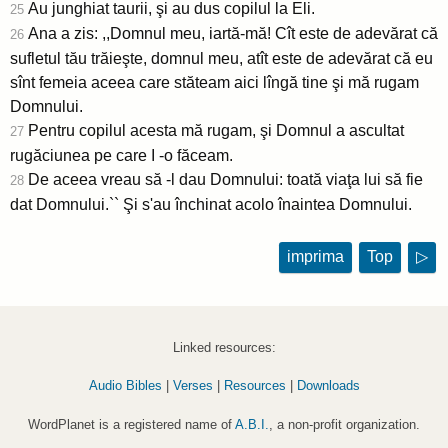
Au junghiat taurii, şi au dus copilul la Eli.
25
Ana a zis: ,,Domnul meu, iartă-mă! Cît este de adevărat că
26
sufletul tău trăieşte, domnul meu, atît este de adevărat că eu
sînt femeia aceea care stăteam aici lîngă tine şi mă rugam
Domnului.
Pentru copilul acesta mă rugam, şi Domnul a ascultat
27
rugăciunea pe care I -o făceam.
De aceea vreau să -l dau Domnului: toată viaţa lui să fie
28
dat Domnului.`` Şi s'au închinat acolo înaintea Domnului.
imprima
Top
▷
Linked resources:
Audio Bibles
|
Verses
|
Resources
|
Downloads
WordPlanet is a registered name of
A.B.I.
, a non-profit organization.