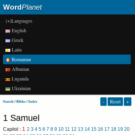
Word
Planet
(+)Languages
English
Greek
Latin
Romanian
Albanian
Luganda
Ukrainian
-
Reset
+
Search
/
Bibles
/
Index
1 Samuel
1
Capitol :
2
3
4
5
6
7
8
9
10
11
12
13
14
15
16
17
18
19
20