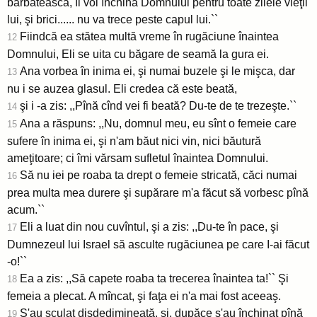
bărbătească, îl voi închina Domnului pentru toate zilele vieţii
lui, şi brici...... nu va trece peste capul lui.``
Fiindcă ea stătea multă vreme în rugăciune înaintea
12
Domnului, Eli se uita cu băgare de seamă la gura ei.
Ana vorbea în inima ei, şi numai buzele şi le mişca, dar
13
nu i se auzea glasul. Eli credea că este beată,
şi i -a zis: ,,Pînă cînd vei fi beată? Du-te de te trezeşte.``
14
Ana a răspuns: ,,Nu, domnul meu, eu sînt o femeie care
15
sufere în inima ei, şi n'am băut nici vin, nici băutură
ameţitoare; ci îmi vărsam sufletul înaintea Domnului.
Să nu iei pe roaba ta drept o femeie stricată, căci numai
16
prea multa mea durere şi supărare m'a făcut să vorbesc pînă
acum.``
Eli a luat din nou cuvîntul, şi a zis: ,,Du-te în pace, şi
17
Dumnezeul lui Israel să asculte rugăciunea pe care I-ai făcut
-o!``
Ea a zis: ,,Să capete roaba ta trecerea înaintea ta!`` Şi
18
femeia a plecat. A mîncat, şi faţa ei n'a mai fost aceeaş.
S'au sculat disdedimineaţă, şi, dupăce s'au închinat pînă
19