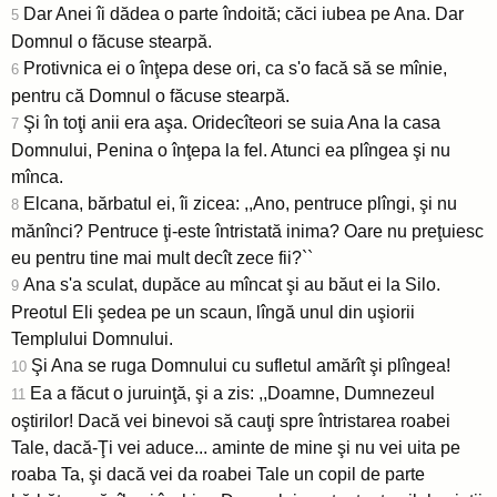
Dar Anei îi dădea o parte îndoită; căci iubea pe Ana. Dar
5
Domnul o făcuse stearpă.
Protivnica ei o înţepa dese ori, ca s'o facă să se mînie,
6
pentru că Domnul o făcuse stearpă.
Şi în toţi anii era aşa. Oridecîteori se suia Ana la casa
7
Domnului, Penina o înţepa la fel. Atunci ea plîngea şi nu
mînca.
Elcana, bărbatul ei, îi zicea: ,,Ano, pentruce plîngi, şi nu
8
mănînci? Pentruce ţi-este întristată inima? Oare nu preţuiesc
eu pentru tine mai mult decît zece fii?``
Ana s'a sculat, dupăce au mîncat şi au băut ei la Silo.
9
Preotul Eli şedea pe un scaun, lîngă unul din uşiorii
Templului Domnului.
Şi Ana se ruga Domnului cu sufletul amărît şi plîngea!
10
Ea a făcut o juruinţă, şi a zis: ,,Doamne, Dumnezeul
11
oştirilor! Dacă vei binevoi să cauţi spre întristarea roabei
Tale, dacă-Ţi vei aduce... aminte de mine şi nu vei uita pe
roaba Ta, şi dacă vei da roabei Tale un copil de parte