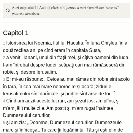
Auzi capitolul 1 | Audio |
click aici pentru a auzi / pauză sau "save as"
pentru a descărca.
Capitol 1
Istorisirea lui Neemia, fiul lui Hacalia. În luna Chişleu, în al
1
douăzecilea an, pe cînd eram în capitala Susa,
a venit Hanani, unul din fraţii mei, şi cîţiva oameni din Iuda.
2
I-am întrebat despre Iudeii scăpaţi cari mai rămăseseră din
robie, şi despre Ierusalim.
Ei mi-au răspuns: ,,Ceice au mai rămas din robie sînt acolo
3
în ţară, în cea mai mare nenorocire şi ocară; zidurile
Ierusalimului sînt dărîmate, şi porţile sînt arse de foc.``
Cînd am auzit aceste lucruri, am şezut jos, am plîns, şi
4
m'am jălit multe zile. Am postit şi m'am rugat înaintea
Dumnezeului cerurilor,
şi am zis: ,,Doamne, Dumnezeul cerurilor, Dumnezeule
5
mare şi înfricoşat, Tu care ţii legămîntul Tău şi eşti plin de