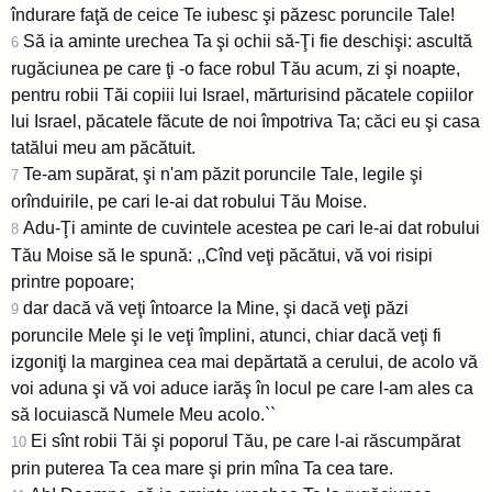
îndurare faţă de ceice Te iubesc şi păzesc poruncile Tale!
Să ia aminte urechea Ta şi ochii să-Ţi fie deschişi: ascultă
6
rugăciunea pe care ţi -o face robul Tău acum, zi şi noapte,
pentru robii Tăi copiii lui Israel, mărturisind păcatele copiilor
lui Israel, păcatele făcute de noi împotriva Ta; căci eu şi casa
tatălui meu am păcătuit.
Te-am supărat, şi n'am păzit poruncile Tale, legile şi
7
orînduirile, pe cari le-ai dat robului Tău Moise.
Adu-Ţi aminte de cuvintele acestea pe cari le-ai dat robului
8
Tău Moise să le spună: ,,Cînd veţi păcătui, vă voi risipi
printre popoare;
dar dacă vă veţi întoarce la Mine, şi dacă veţi păzi
9
poruncile Mele şi le veţi împlini, atunci, chiar dacă veţi fi
izgoniţi la marginea cea mai depărtată a cerului, de acolo vă
voi aduna şi vă voi aduce iarăş în locul pe care l-am ales ca
să locuiască Numele Meu acolo.``
Ei sînt robii Tăi şi poporul Tău, pe care l-ai răscumpărat
10
prin puterea Ta cea mare şi prin mîna Ta cea tare.