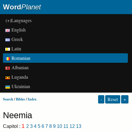
Word
Planet
(+)Languages
English
Greek
Latin
Romanian
Albanian
Luganda
Ukrainian
-
Reset
+
Search
/
Bibles
/
Index
Neemia
1
Capitol :
2
3
4
5
6
7
8
9
10
11
12
13