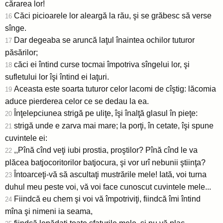
cărarea lor!
Căci picioarele lor aleargă la rău, şi se grăbesc să verse
16
sînge.
Dar degeaba se aruncă laţul înaintea ochilor tuturor
17
păsărilor;
căci ei întind curse tocmai împotriva sîngelui lor, şi
18
sufletului lor îşi întind ei laţuri.
Aceasta este soarta tuturor celor lacomi de cîştig: lăcomia
19
aduce pierderea celor ce se dedau la ea.
Înţelepciunea strigă pe uliţe, îşi înalţă glasul în pieţe:
20
strigă unde e zarva mai mare; la porţi, în cetate, îşi spune
21
cuvintele ei:
,,Pînă cînd veţi iubi prostia, proştilor? Pînă cînd le va
22
plăcea batjocoritorilor batjocura, şi vor urî nebunii ştiinţa?
Întoarceţi-vă să ascultaţi mustrările mele! Iată, voi turna
23
duhul meu peste voi, vă voi face cunoscut cuvintele mele...
Fiindcă eu chem şi voi vă împotriviţi, fiindcă îmi întind
24
mîna şi nimeni ia seama,