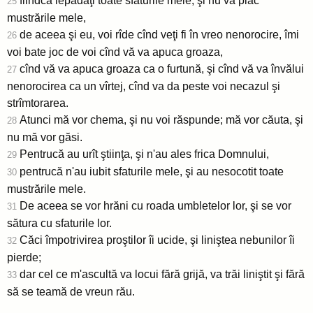
fiindcă lepădaţi toate sfaturile mele, şi nu vă plac
25
mustrările mele,
de aceea şi eu, voi rîde cînd veţi fi în vreo nenorocire, îmi
26
voi bate joc de voi cînd vă va apuca groaza,
cînd vă va apuca groaza ca o furtună, şi cînd vă va învălui
27
nenorocirea ca un vîrtej, cînd va da peste voi necazul şi
strîmtorarea.
Atunci mă vor chema, şi nu voi răspunde; mă vor căuta, şi
28
nu mă vor găsi.
Pentrucă au urît ştiinţa, şi n'au ales frica Domnului,
29
pentrucă n'au iubit sfaturile mele, şi au nesocotit toate
30
mustrările mele.
De aceea se vor hrăni cu roada umbletelor lor, şi se vor
31
sătura cu sfaturile lor.
Căci împotrivirea proştilor îi ucide, şi liniştea nebunilor îi
32
pierde;
dar cel ce m'ascultă va locui fără grijă, va trăi liniştit şi fără
33
să se teamă de vreun rău.