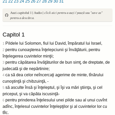
21
22
23
24
25
26
27
28
29
30
31
Auzi capitolul 1 | Audio |
click aici pentru a auzi / pauză sau "save as"
pentru a descărca.
Capitol 1
Pildele lui Solomon, fiul lui David, împăratul lui Israel,
1
pentru cunoaşterea înţelepciunii şi învăţăturii, pentru
2
înţelegerea cuvintelor minţii;
pentru căpătarea învăţăturilor de bun simţ, de dreptate, de
3
judecată şi de nepărtinire;
ca să dea celor neîncercaţi agerime de minte, tînărului
4
cunoştinţă şi chibzuinţă, -
să asculte însă şi înţeleptul, şi îşi va mări ştiinţa, şi cel
5
priceput, şi va căpăta iscusinţă-
pentru prinderea înţelesului unei pilde sau al unui cuvînt
6
adînc, înţelesul cuvintelor înţelepţilor şi al cuvintelor lor cu
tîlc.