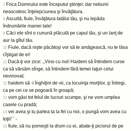
Frica Domnului este începutul ştiinţei; dar nebunii
7
nesocotesc înţelepciunea şi învăţătura.
Ascultă, fiule, învăţătura tatălui tău, şi nu lepăda
8
îndrumările mamei tale!
Căci ele sînt o cunună plăcută pe capul tău, şi un lanţ de
9
aur la gîtul tău.
Fiule, dacă nişte păcătoşi vor să te amăgească, nu te lăsa
10
cîştigat de ei!
Dacă-ţi vor zice: ,,Vino cu noi! Haidem să întindem curse
11
ca să vărsăm sînge, să întindem fără temei laţuri celui
nevinovat;
haidem să -i înghiţim de vii, ca locuinţa morţilor, şi întregi,
12
ca pe cei ce se pogoară în groapă;
vom găsi tot felul de lucruri scumpe, şi ne vom umplea
13
casele cu pradă;
vei avea şi tu partea ta la fel cu noi, o pungă vom avea cu
14
toţii!`` -
fiule, să nu porneşti la drum cu ei, abate-ţi piciorul de pe
15