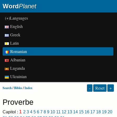
Word
Planet
(+)Languages
English
Greek
Latin
Romanian
Albanian
Luganda
Ukrainian
-
Reset
+
Search
/
Bibles
/
Index
Proverbe
1
Capitol :
2
3
4
5
6
7
8
9
10
11
12
13
14
15
16
17
18
19
20