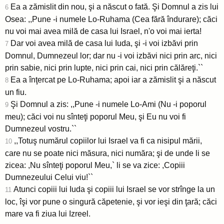
Ea a zămislit din nou, şi a născut o fată. Şi Domnul a zis lui
6
Osea: ,,Pune -i numele Lo-Ruhama (Cea fără îndurare); căci
nu voi mai avea milă de casa lui Israel, n'o voi mai ierta!
Dar voi avea milă de casa lui Iuda, şi -i voi izbăvi prin
7
Domnul, Dumnezeul lor; dar nu -i voi izbăvi nici prin arc, nici
prin sabie, nici prin lupte, nici prin cai, nici prin călăreţi.``
Ea a înţercat pe Lo-Ruhama; apoi iar a zămislit şi a născut
8
un fiu.
Şi Domnul a zis: ,,Pune -i numele Lo-Ami (Nu -i poporul
9
meu); căci voi nu sînteţi poporul Meu, şi Eu nu voi fi
Dumnezeul vostru.``
,,Totuş numărul copiilor lui Israel va fi ca nisipul mării,
10
care nu se poate nici măsura, nici număra; şi de unde li se
zicea: ,Nu sînteţi poporul Meu,` li se va zice: ,Copiii
Dumnezeului Celui viu!``
Atunci copiii lui Iuda şi copiii lui Israel se vor strînge la un
11
loc, îşi vor pune o singură căpetenie, şi vor ieşi din ţară; căci
mare va fi ziua lui Izreel.