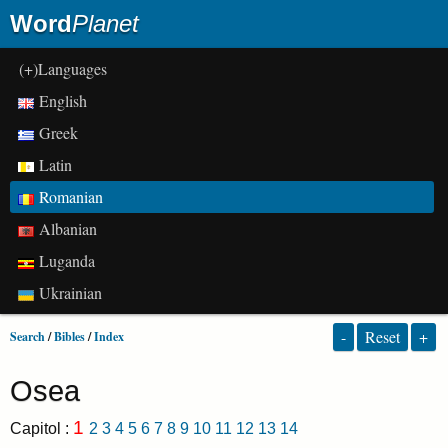
Word
Planet
(+)Languages
English
Greek
Latin
Romanian
Albanian
Luganda
Ukrainian
-
Reset
+
Search
/
Bibles
/
Index
Osea
1
Capitol :
2
3
4
5
6
7
8
9
10
11
12
13
14