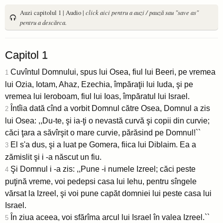
Auzi capitolul 1 | Audio |
click aici pentru a auzi / pauză sau "save as"
pentru a descărca.
Capitol 1
Cuvîntul Domnului, spus lui Osea, fiul lui Beeri, pe vremea
1
lui Ozia, Iotam, Ahaz, Ezechia, împăraţii lui Iuda, şi pe
vremea lui Ieroboam, fiul lui Ioas, împăratul lui Israel.
Întîia dată cînd a vorbit Domnul către Osea, Domnul a zis
2
lui Osea: ,,Du-te, şi ia-ţi o nevastă curvă şi copii din curvie;
căci ţara a săvîrşit o mare curvie, părăsind pe Domnul!``
El s'a dus, şi a luat pe Gomera, fiica lui Diblaim. Ea a
3
zămislit şi i -a născut un fiu.
Şi Domnul i -a zis: ,,Pune -i numele Izreel; căci peste
4
puţină vreme, voi pedepsi casa lui Iehu, pentru sîngele
vărsat la Izreel, şi voi pune capăt domniei lui peste casa lui
Israel.
În ziua aceea, voi sfărîma arcul lui Israel în valea Izreel.``
5